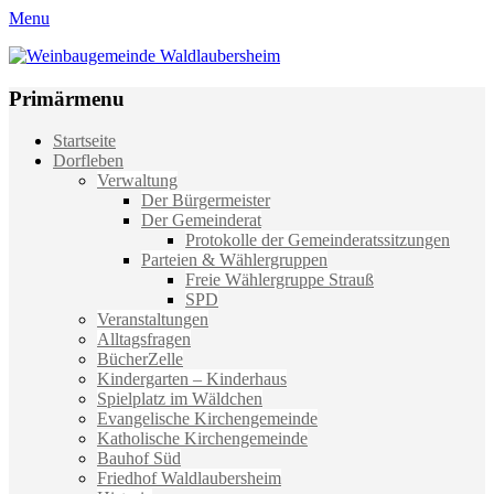
Menu
Weinbaugemeinde Waldlaubersheim
Einfach schön leben
Primärmenu
Weiter
Startseite
zum
Dorfleben
Inhalt
Verwaltung
Der Bürgermeister
Der Gemeinderat
Protokolle der Gemeinderatssitzungen
Parteien & Wählergruppen
Freie Wählergruppe Strauß
SPD
Veranstaltungen
Alltagsfragen
BücherZelle
Kindergarten – Kinderhaus
Spielplatz im Wäldchen
Evangelische Kirchengemeinde
Katholische Kirchengemeinde
Bauhof Süd
Friedhof Waldlaubersheim