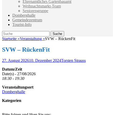
Ehrenamtliches Gartenbauamt
Weihnachtsmarkt-Team
Seniorengruppe
Domberghalle
Gemeindezentrum
Tourist-Info
Suche
Suche
nach:
Startseite
»
Veranstaltung
»
SVW – RückenFit
SVW – RückenFit
Veröffentlicht
Autor
27. August 2026
10. Dezember 2024
Torsten Strauss
am
Datum/Zeit
Date(s) - 27/08/2026
18:30 - 19:30
Veranstaltungsort
Domberghalle
Kategorien
Bitte folgen und liken Sie uns: