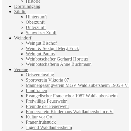
Historie
Dorfrundgang
Zünfte
Hinterzunft
Oberzunft
Unterzunft
Schweizer Zunft
Weindorf
Weingut Bischof
Wein- & Sektgut Merg-Frick
Weingut Paulus
Weinbotschafter Gerhard Horteux
Weinbotschafterin Anne Buchmann
Vereine
Ortsvereinsring
Sportverein Viktoria 07
Männergesangverein MGV Waldlaubersheim 1905 e.V.
Landfrauen
Evangelischer Frauenchor 1987 Waldlaubersheim
Freiwillige Feuerwehr
Freunde der Feuerwehr
Förderverein Kinderhaus Waldlaubersheim e.V.
Kultur vor Ort
Frauenfrühstück
Jugend Waldlaubersheim