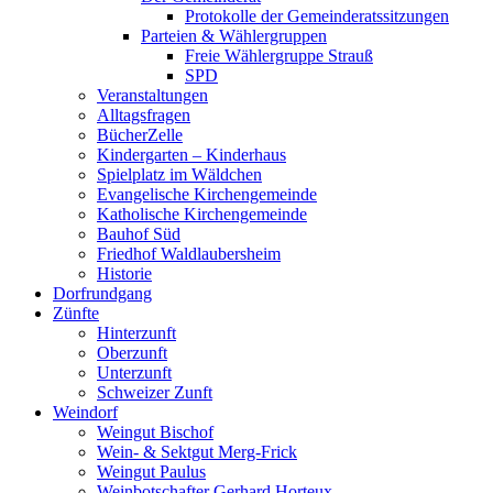
Protokolle der Gemeinderatssitzungen
Parteien & Wählergruppen
Freie Wählergruppe Strauß
SPD
Veranstaltungen
Alltagsfragen
BücherZelle
Kindergarten – Kinderhaus
Spielplatz im Wäldchen
Evangelische Kirchengemeinde
Katholische Kirchengemeinde
Bauhof Süd
Friedhof Waldlaubersheim
Historie
Dorfrundgang
Zünfte
Hinterzunft
Oberzunft
Unterzunft
Schweizer Zunft
Weindorf
Weingut Bischof
Wein- & Sektgut Merg-Frick
Weingut Paulus
Weinbotschafter Gerhard Horteux