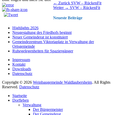
Beitragsnavigation
Vorhergehender
← Zurück
SVW – RückenFit
Nächster
Beitrag:
Weiter →
SVW – RückenFit
Beitrag:
Neueste Beiträge
Highlights 2026
Neugestaltung des Friedhofs beginnt
Neuer Gemeinderat ist konstituiert
Gemeindezentrum Viktoriaplatz in Verwaltung der
Ortsgemeinde
Ruhegelegenheiten für Spaziergänger
Impressum
Kontakt
Downloads
Datenschutz
Copyright © 2026
Weinbaugemeinde Waldlaubersheim
. All Rights
Reserved.
Datenschutz
Nach
Startseite
oben
Dorfleben
scrollen
Verwaltung
Der Bürgermeister
Der Gemeinderat