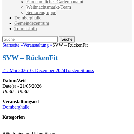
Ehrenamtliches Gartenbauamt
Weihnachtsmarkt-Team
Seniorengruppe
Domberghalle
Gemeindezentrum
Tourist-Info
Suche
Suche
nach:
Startseite
»
Veranstaltung
»
SVW – RückenFit
SVW – RückenFit
Veröffentlicht
Autor
21. Mai 2026
10. Dezember 2024
Torsten Strauss
am
Datum/Zeit
Date(s) - 21/05/2026
18:30 - 19:30
Veranstaltungsort
Domberghalle
Kategorien
Bitte folgen und liken Sie uns: