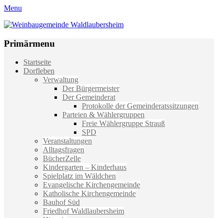
Menu
Weinbaugemeinde Waldlaubersheim
Einfach schön leben
Primärmenu
Weiter
Startseite
zum
Dorfleben
Inhalt
Verwaltung
Der Bürgermeister
Der Gemeinderat
Protokolle der Gemeinderatssitzungen
Parteien & Wählergruppen
Freie Wählergruppe Strauß
SPD
Veranstaltungen
Alltagsfragen
BücherZelle
Kindergarten – Kinderhaus
Spielplatz im Wäldchen
Evangelische Kirchengemeinde
Katholische Kirchengemeinde
Bauhof Süd
Friedhof Waldlaubersheim