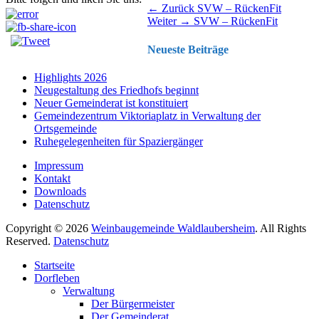
Beitragsnavigation
Vorhergehender
← Zurück
SVW – RückenFit
Nächster
Beitrag:
Weiter →
SVW – RückenFit
Beitrag:
Neueste Beiträge
Highlights 2026
Neugestaltung des Friedhofs beginnt
Neuer Gemeinderat ist konstituiert
Gemeindezentrum Viktoriaplatz in Verwaltung der
Ortsgemeinde
Ruhegelegenheiten für Spaziergänger
Impressum
Kontakt
Downloads
Datenschutz
Copyright © 2026
Weinbaugemeinde Waldlaubersheim
. All Rights
Reserved.
Datenschutz
Nach
Startseite
oben
Dorfleben
scrollen
Verwaltung
Der Bürgermeister
Der Gemeinderat