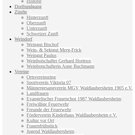
Historie
Dorfrundgang
Zünfte
Hinterzunft
Oberzunft
Unterzunft
Schweizer Zunft
Weindorf
Weingut Bischof
Wein- & Sektgut Merg-Frick
Weingut Paulus
Weinbotschafter Gerhard Horteux
Weinbotschafterin Anne Buchmann
Vereine
Ortsvereinsring
Sportverein Viktoria 07
Männergesangverein MGV Waldlaubersheim 1905 e.V.
Landfrauen
Evangelischer Frauenchor 1987 Waldlaubersheim
Freiwillige Feuerwehr
Freunde der Feuerwehr
Förderverein Kinderhaus Waldlaubersheim e.V.
Kultur vor Ort
Frauenfrühstück
Jugend Waldlaubersheim