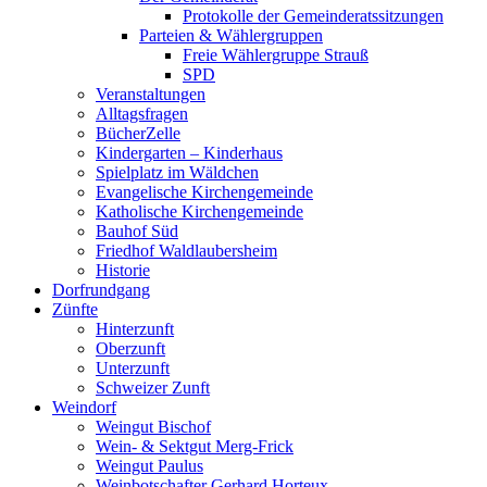
Protokolle der Gemeinderatssitzungen
Parteien & Wählergruppen
Freie Wählergruppe Strauß
SPD
Veranstaltungen
Alltagsfragen
BücherZelle
Kindergarten – Kinderhaus
Spielplatz im Wäldchen
Evangelische Kirchengemeinde
Katholische Kirchengemeinde
Bauhof Süd
Friedhof Waldlaubersheim
Historie
Dorfrundgang
Zünfte
Hinterzunft
Oberzunft
Unterzunft
Schweizer Zunft
Weindorf
Weingut Bischof
Wein- & Sektgut Merg-Frick
Weingut Paulus
Weinbotschafter Gerhard Horteux