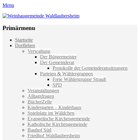
Menu
Weinbaugemeinde Waldlaubersheim
Einfach schön leben
Primärmenu
Weiter
Startseite
zum
Dorfleben
Inhalt
Verwaltung
Der Bürgermeister
Der Gemeinderat
Protokolle der Gemeinderatssitzungen
Parteien & Wählergruppen
Freie Wählergruppe Strauß
SPD
Veranstaltungen
Alltagsfragen
BücherZelle
Kindergarten – Kinderhaus
Spielplatz im Wäldchen
Evangelische Kirchengemeinde
Katholische Kirchengemeinde
Bauhof Süd
Friedhof Waldlaubersheim