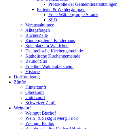
Protokolle der Gemeinderatssitzungen
Parteien & Wählergruppen
Freie Wählergruppe Strauß
SPD
Veranstaltungen
Alltagsfragen
BücherZelle
Kindergarten – Kinderhaus
Spielplatz im Wäldchen
Evangelische Kirchengemeinde
Katholische Kirchengemeinde
Bauhof Süd
Friedhof Waldlaubersheim
Historie
Dorfrundgang
Zünfte
Hinterzunft
Oberzunft
Unterzunft
Schweizer Zunft
Weindorf
Weingut Bischof
Wein- & Sektgut Merg-Frick
Weingut Paulus
Weinbotschafter Gerhard Horteux