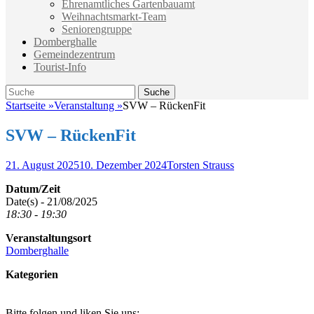
Ehrenamtliches Gartenbauamt
Weihnachtsmarkt-Team
Seniorengruppe
Domberghalle
Gemeindezentrum
Tourist-Info
Suche
Suche
nach:
Startseite
»
Veranstaltung
»
SVW – RückenFit
SVW – RückenFit
Veröffentlicht
Autor
21. August 2025
10. Dezember 2024
Torsten Strauss
am
Datum/Zeit
Date(s) - 21/08/2025
18:30 - 19:30
Veranstaltungsort
Domberghalle
Kategorien
Bitte folgen und liken Sie uns: