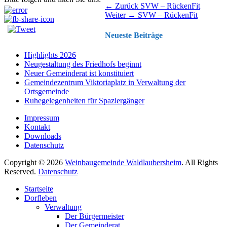
Beitragsnavigation
Vorhergehender
← Zurück
SVW – RückenFit
Nächster
Beitrag:
Weiter →
SVW – RückenFit
Beitrag:
Neueste Beiträge
Highlights 2026
Neugestaltung des Friedhofs beginnt
Neuer Gemeinderat ist konstituiert
Gemeindezentrum Viktoriaplatz in Verwaltung der
Ortsgemeinde
Ruhegelegenheiten für Spaziergänger
Impressum
Kontakt
Downloads
Datenschutz
Copyright © 2026
Weinbaugemeinde Waldlaubersheim
. All Rights
Reserved.
Datenschutz
Nach
Startseite
oben
Dorfleben
scrollen
Verwaltung
Der Bürgermeister
Der Gemeinderat