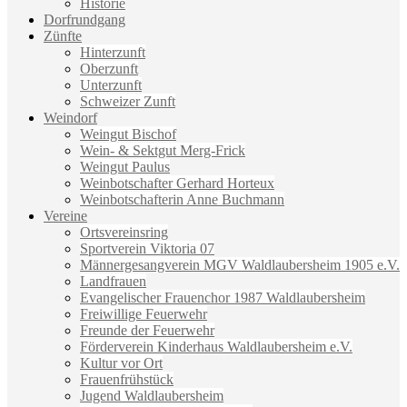
Historie
Dorfrundgang
Zünfte
Hinterzunft
Oberzunft
Unterzunft
Schweizer Zunft
Weindorf
Weingut Bischof
Wein- & Sektgut Merg-Frick
Weingut Paulus
Weinbotschafter Gerhard Horteux
Weinbotschafterin Anne Buchmann
Vereine
Ortsvereinsring
Sportverein Viktoria 07
Männergesangverein MGV Waldlaubersheim 1905 e.V.
Landfrauen
Evangelischer Frauenchor 1987 Waldlaubersheim
Freiwillige Feuerwehr
Freunde der Feuerwehr
Förderverein Kinderhaus Waldlaubersheim e.V.
Kultur vor Ort
Frauenfrühstück
Jugend Waldlaubersheim