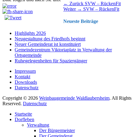
Beitragsnavigation
Vorhergehender
← Zurück
SVW – RückenFit
Nächster
Beitrag:
Weiter →
SVW – RückenFit
Beitrag:
Neueste Beiträge
Highlights 2026
Neugestaltung des Friedhofs beginnt
Neuer Gemeinderat ist konstituiert
Gemeindezentrum Viktoriaplatz in Verwaltung der
Ortsgemeinde
Ruhegelegenheiten für Spaziergänger
Impressum
Kontakt
Downloads
Datenschutz
Copyright © 2026
Weinbaugemeinde Waldlaubersheim
. All Rights
Reserved.
Datenschutz
Nach
Startseite
oben
Dorfleben
scrollen
Verwaltung
Der Bürgermeister
Der Gemeinderat