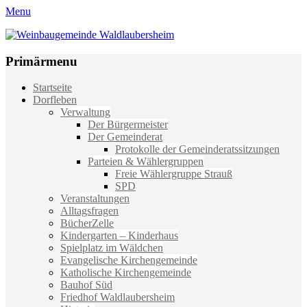
Menu
Weinbaugemeinde Waldlaubersheim
Einfach schön leben
Primärmenu
Weiter
Startseite
zum
Dorfleben
Inhalt
Verwaltung
Der Bürgermeister
Der Gemeinderat
Protokolle der Gemeinderatssitzungen
Parteien & Wählergruppen
Freie Wählergruppe Strauß
SPD
Veranstaltungen
Alltagsfragen
BücherZelle
Kindergarten – Kinderhaus
Spielplatz im Wäldchen
Evangelische Kirchengemeinde
Katholische Kirchengemeinde
Bauhof Süd
Friedhof Waldlaubersheim