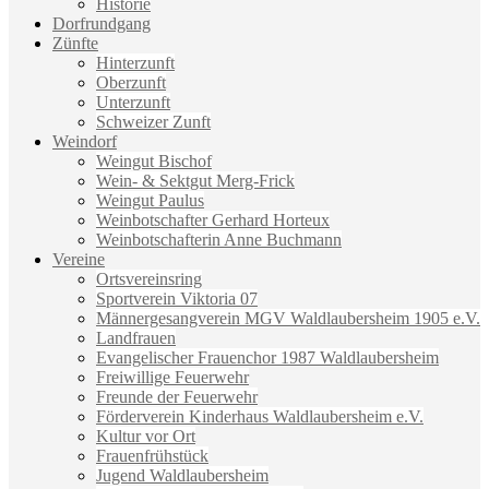
Historie
Dorfrundgang
Zünfte
Hinterzunft
Oberzunft
Unterzunft
Schweizer Zunft
Weindorf
Weingut Bischof
Wein- & Sektgut Merg-Frick
Weingut Paulus
Weinbotschafter Gerhard Horteux
Weinbotschafterin Anne Buchmann
Vereine
Ortsvereinsring
Sportverein Viktoria 07
Männergesangverein MGV Waldlaubersheim 1905 e.V.
Landfrauen
Evangelischer Frauenchor 1987 Waldlaubersheim
Freiwillige Feuerwehr
Freunde der Feuerwehr
Förderverein Kinderhaus Waldlaubersheim e.V.
Kultur vor Ort
Frauenfrühstück
Jugend Waldlaubersheim