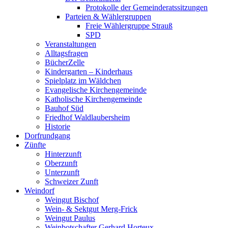
Protokolle der Gemeinderatssitzungen
Parteien & Wählergruppen
Freie Wählergruppe Strauß
SPD
Veranstaltungen
Alltagsfragen
BücherZelle
Kindergarten – Kinderhaus
Spielplatz im Wäldchen
Evangelische Kirchengemeinde
Katholische Kirchengemeinde
Bauhof Süd
Friedhof Waldlaubersheim
Historie
Dorfrundgang
Zünfte
Hinterzunft
Oberzunft
Unterzunft
Schweizer Zunft
Weindorf
Weingut Bischof
Wein- & Sektgut Merg-Frick
Weingut Paulus
Weinbotschafter Gerhard Horteux