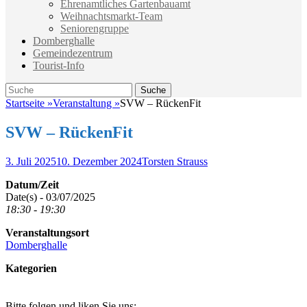
Ehrenamtliches Gartenbauamt
Weihnachtsmarkt-Team
Seniorengruppe
Domberghalle
Gemeindezentrum
Tourist-Info
Suche
Suche
nach:
Startseite
»
Veranstaltung
»
SVW – RückenFit
SVW – RückenFit
Veröffentlicht
Autor
3. Juli 2025
10. Dezember 2024
Torsten Strauss
am
Datum/Zeit
Date(s) - 03/07/2025
18:30 - 19:30
Veranstaltungsort
Domberghalle
Kategorien
Bitte folgen und liken Sie uns: