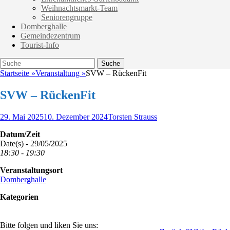
Weihnachtsmarkt-Team
Seniorengruppe
Domberghalle
Gemeindezentrum
Tourist-Info
Suche
Suche
nach:
Startseite
»
Veranstaltung
»
SVW – RückenFit
SVW – RückenFit
Veröffentlicht
Autor
29. Mai 2025
10. Dezember 2024
Torsten Strauss
am
Datum/Zeit
Date(s) - 29/05/2025
18:30 - 19:30
Veranstaltungsort
Domberghalle
Kategorien
Bitte folgen und liken Sie uns: