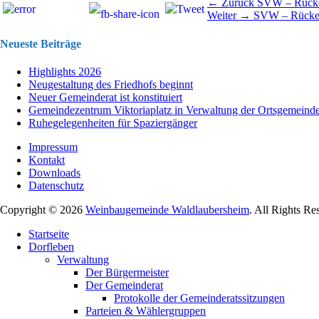
Beitragsnavigation
Vorhergehend
← Zurück
SVW – Rücke
Nächster
Beitrag:
Weiter →
SVW – Rücke
Beitrag:
Neueste Beiträge
Highlights 2026
Neugestaltung des Friedhofs beginnt
Neuer Gemeinderat ist konstituiert
Gemeindezentrum Viktoriaplatz in Verwaltung der Ortsgemeind
Ruhegelegenheiten für Spaziergänger
Impressum
Kontakt
Downloads
Datenschutz
Copyright © 2026
Weinbaugemeinde Waldlaubersheim
. All Rights Re
Nach
Startseite
oben
Dorfleben
scrollen
Verwaltung
Der Bürgermeister
Der Gemeinderat
Protokolle der Gemeinderatssitzungen
Parteien & Wählergruppen