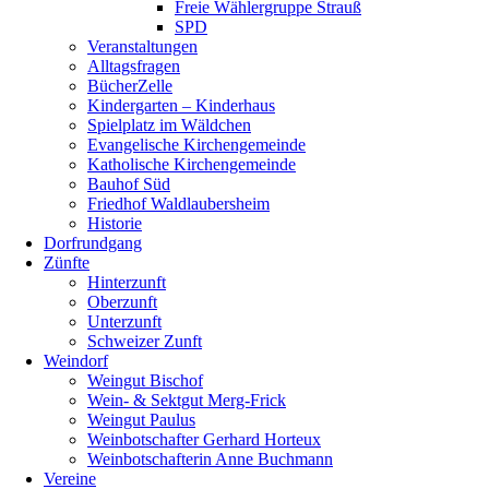
Freie Wählergruppe Strauß
SPD
Veranstaltungen
Alltagsfragen
BücherZelle
Kindergarten – Kinderhaus
Spielplatz im Wäldchen
Evangelische Kirchengemeinde
Katholische Kirchengemeinde
Bauhof Süd
Friedhof Waldlaubersheim
Historie
Dorfrundgang
Zünfte
Hinterzunft
Oberzunft
Unterzunft
Schweizer Zunft
Weindorf
Weingut Bischof
Wein- & Sektgut Merg-Frick
Weingut Paulus
Weinbotschafter Gerhard Horteux
Weinbotschafterin Anne Buchmann
Vereine