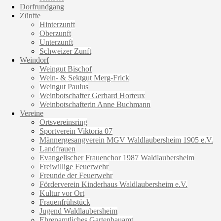
Dorfrundgang
Zünfte
Hinterzunft
Oberzunft
Unterzunft
Schweizer Zunft
Weindorf
Weingut Bischof
Wein- & Sektgut Merg-Frick
Weingut Paulus
Weinbotschafter Gerhard Horteux
Weinbotschafterin Anne Buchmann
Vereine
Ortsvereinsring
Sportverein Viktoria 07
Männergesangverein MGV Waldlaubersheim 1905 e.V.
Landfrauen
Evangelischer Frauenchor 1987 Waldlaubersheim
Freiwillige Feuerwehr
Freunde der Feuerwehr
Förderverein Kinderhaus Waldlaubersheim e.V.
Kultur vor Ort
Frauenfrühstück
Jugend Waldlaubersheim
Ehrenamtliches Gartenbauamt