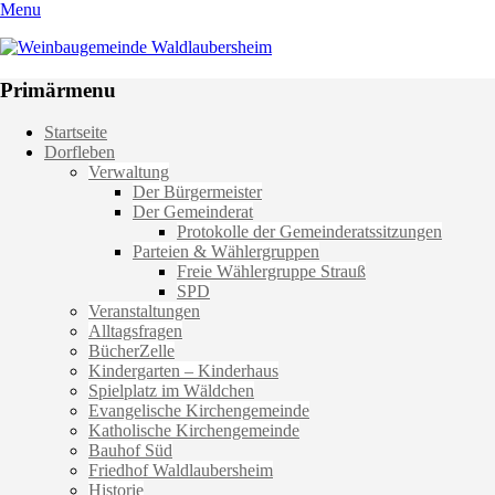
Menu
Weinbaugemeinde Waldlaubersheim
Einfach schön leben
Primärmenu
Weiter
Startseite
zum
Dorfleben
Inhalt
Verwaltung
Der Bürgermeister
Der Gemeinderat
Protokolle der Gemeinderatssitzungen
Parteien & Wählergruppen
Freie Wählergruppe Strauß
SPD
Veranstaltungen
Alltagsfragen
BücherZelle
Kindergarten – Kinderhaus
Spielplatz im Wäldchen
Evangelische Kirchengemeinde
Katholische Kirchengemeinde
Bauhof Süd
Friedhof Waldlaubersheim
Historie