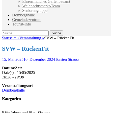
Ehrenamtliches Gartenbauamt
Weihnachtsmarkt-Team
Seniorengruppe
Domberghalle
Gemeindezentrum
Tourist-Info
Suche
Suche
nach:
Startseite
»
Veranstaltung
»
SVW – RückenFit
SVW – RückenFit
Veröffentlicht
Autor
15. Mai 2025
10. Dezember 2024
Torsten Strauss
am
Datum/Zeit
Date(s) - 15/05/2025
18:30 - 19:30
Veranstaltungsort
Domberghalle
Kategorien
Bitte folgen und liken Sie uns: