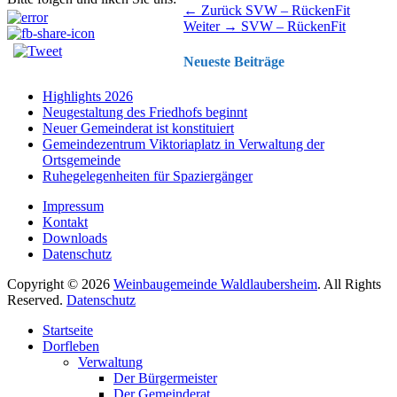
Beitragsnavigation
Vorhergehender
← Zurück
SVW – RückenFit
Nächster
Beitrag:
Weiter →
SVW – RückenFit
Beitrag:
Neueste Beiträge
Highlights 2026
Neugestaltung des Friedhofs beginnt
Neuer Gemeinderat ist konstituiert
Gemeindezentrum Viktoriaplatz in Verwaltung der
Ortsgemeinde
Ruhegelegenheiten für Spaziergänger
Impressum
Kontakt
Downloads
Datenschutz
Copyright © 2026
Weinbaugemeinde Waldlaubersheim
. All Rights
Reserved.
Datenschutz
Nach
Startseite
oben
Dorfleben
scrollen
Verwaltung
Der Bürgermeister
Der Gemeinderat