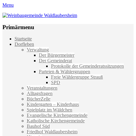
Menu
Weinbaugemeinde Waldlaubersheim
Einfach schön leben
Primärmenu
Weiter
Startseite
zum
Dorfleben
Inhalt
Verwaltung
Der Bürgermeister
Der Gemeinderat
Protokolle der Gemeinderatssitzungen
Parteien & Wählergruppen
Freie Wählergruppe Strauß
SPD
Veranstaltungen
Alltagsfragen
BücherZelle
Kindergarten – Kinderhaus
Spielplatz im Wäldchen
Evangelische Kirchengemeinde
Katholische Kirchengemeinde
Bauhof Süd
Friedhof Waldlaubersheim