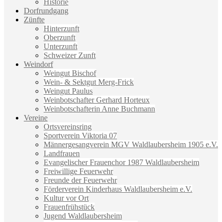
Historie
Dorfrundgang
Zünfte
Hinterzunft
Oberzunft
Unterzunft
Schweizer Zunft
Weindorf
Weingut Bischof
Wein- & Sektgut Merg-Frick
Weingut Paulus
Weinbotschafter Gerhard Horteux
Weinbotschafterin Anne Buchmann
Vereine
Ortsvereinsring
Sportverein Viktoria 07
Männergesangverein MGV Waldlaubersheim 1905 e.V.
Landfrauen
Evangelischer Frauenchor 1987 Waldlaubersheim
Freiwillige Feuerwehr
Freunde der Feuerwehr
Förderverein Kinderhaus Waldlaubersheim e.V.
Kultur vor Ort
Frauenfrühstück
Jugend Waldlaubersheim