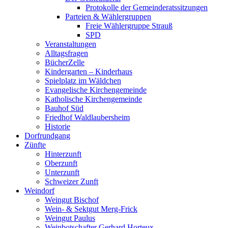
Protokolle der Gemeinderatssitzungen
Parteien & Wählergruppen
Freie Wählergruppe Strauß
SPD
Veranstaltungen
Alltagsfragen
BücherZelle
Kindergarten – Kinderhaus
Spielplatz im Wäldchen
Evangelische Kirchengemeinde
Katholische Kirchengemeinde
Bauhof Süd
Friedhof Waldlaubersheim
Historie
Dorfrundgang
Zünfte
Hinterzunft
Oberzunft
Unterzunft
Schweizer Zunft
Weindorf
Weingut Bischof
Wein- & Sektgut Merg-Frick
Weingut Paulus
Weinbotschafter Gerhard Horteux