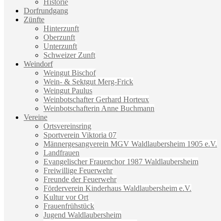
Historie
Dorfrundgang
Zünfte
Hinterzunft
Oberzunft
Unterzunft
Schweizer Zunft
Weindorf
Weingut Bischof
Wein- & Sektgut Merg-Frick
Weingut Paulus
Weinbotschafter Gerhard Horteux
Weinbotschafterin Anne Buchmann
Vereine
Ortsvereinsring
Sportverein Viktoria 07
Männergesangverein MGV Waldlaubersheim 1905 e.V.
Landfrauen
Evangelischer Frauenchor 1987 Waldlaubersheim
Freiwillige Feuerwehr
Freunde der Feuerwehr
Förderverein Kinderhaus Waldlaubersheim e.V.
Kultur vor Ort
Frauenfrühstück
Jugend Waldlaubersheim