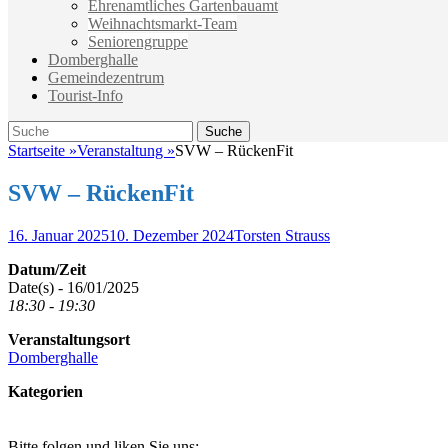
Ehrenamtliches Gartenbauamt
Weihnachtsmarkt-Team
Seniorengruppe
Domberghalle
Gemeindezentrum
Tourist-Info
Suche
Suche
nach:
Startseite
»
Veranstaltung
»
SVW – RückenFit
SVW – RückenFit
Veröffentlicht
Autor
16. Januar 2025
10. Dezember 2024
Torsten Strauss
am
Datum/Zeit
Date(s) - 16/01/2025
18:30 - 19:30
Veranstaltungsort
Domberghalle
Kategorien
Bitte folgen und liken Sie uns: