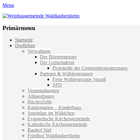
Menu
Weinbaugemeinde Waldlaubersheim
Einfach schön leben
Primärmenu
Weiter
Startseite
zum
Dorfleben
Inhalt
Verwaltung
Der Bürgermeister
Der Gemeinderat
Protokolle der Gemeinderatssitzungen
Parteien & Wählergruppen
Freie Wählergruppe Strauß
SPD
Veranstaltungen
Alltagsfragen
BücherZelle
Kindergarten – Kinderhaus
Spielplatz im Wäldchen
Evangelische Kirchengemeinde
Katholische Kirchengemeinde
Bauhof Süd
Friedhof Waldlaubersheim