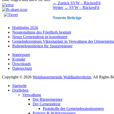
Beitragsnavigation
Vorhergehender
← Zurück
SVW – RückenFit
Nächster
Beitrag:
Weiter →
SVW – RückenFit
Beitrag:
Neueste Beiträge
Highlights 2026
Neugestaltung des Friedhofs beginnt
Neuer Gemeinderat ist konstituiert
Gemeindezentrum Viktoriaplatz in Verwaltung der Ortsgemein
Ruhegelegenheiten für Spaziergänger
Impressum
Kontakt
Downloads
Datenschutz
Copyright © 2026
Weinbaugemeinde Waldlaubersheim
. All Rights 
Nach
Startseite
oben
Dorfleben
scrollen
Verwaltung
Der Bürgermeister
Der Gemeinderat
Protokolle der Gemeinderatssitzungen
Parteien & Wählergruppen