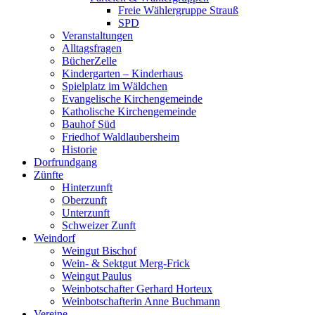
Freie Wählergruppe Strauß
SPD
Veranstaltungen
Alltagsfragen
BücherZelle
Kindergarten – Kinderhaus
Spielplatz im Wäldchen
Evangelische Kirchengemeinde
Katholische Kirchengemeinde
Bauhof Süd
Friedhof Waldlaubersheim
Historie
Dorfrundgang
Zünfte
Hinterzunft
Oberzunft
Unterzunft
Schweizer Zunft
Weindorf
Weingut Bischof
Wein- & Sektgut Merg-Frick
Weingut Paulus
Weinbotschafter Gerhard Horteux
Weinbotschafterin Anne Buchmann
Vereine