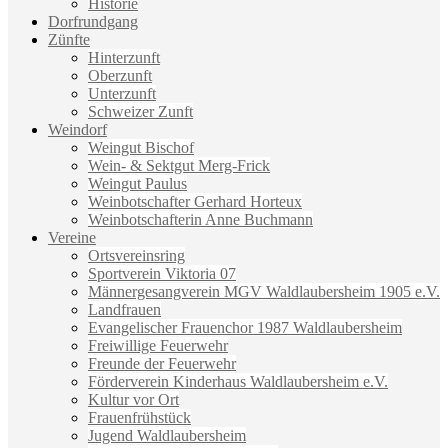
Historie
Dorfrundgang
Zünfte
Hinterzunft
Oberzunft
Unterzunft
Schweizer Zunft
Weindorf
Weingut Bischof
Wein- & Sektgut Merg-Frick
Weingut Paulus
Weinbotschafter Gerhard Horteux
Weinbotschafterin Anne Buchmann
Vereine
Ortsvereinsring
Sportverein Viktoria 07
Männergesangverein MGV Waldlaubersheim 1905 e.V.
Landfrauen
Evangelischer Frauenchor 1987 Waldlaubersheim
Freiwillige Feuerwehr
Freunde der Feuerwehr
Förderverein Kinderhaus Waldlaubersheim e.V.
Kultur vor Ort
Frauenfrühstück
Jugend Waldlaubersheim