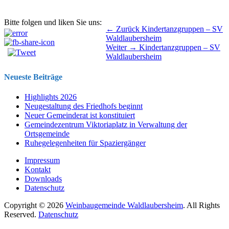
Bitte folgen und liken Sie uns:
Beitragsnavigation
Vorhergehender
← Zurück
Kindertanzgruppen – SV
Beitrag:
Waldlaubersheim
Nächster
Weiter →
Kindertanzgruppen – SV
Beitrag:
Waldlaubersheim
Neueste Beiträge
Highlights 2026
Neugestaltung des Friedhofs beginnt
Neuer Gemeinderat ist konstituiert
Gemeindezentrum Viktoriaplatz in Verwaltung der
Ortsgemeinde
Ruhegelegenheiten für Spaziergänger
Impressum
Kontakt
Downloads
Datenschutz
Copyright © 2026
Weinbaugemeinde Waldlaubersheim
. All Rights
Reserved.
Datenschutz
Nach