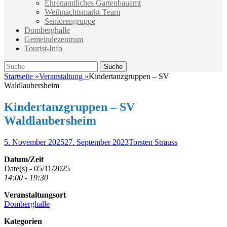
Ehrenamtliches Gartenbauamt
Weihnachtsmarkt-Team
Seniorengruppe
Domberghalle
Gemeindezentrum
Tourist-Info
Suche
Suche
nach:
Startseite
»
Veranstaltung
»
Kindertanzgruppen – SV
Waldlaubersheim
Kindertanzgruppen – SV
Waldlaubersheim
Veröffentlicht
Autor
5. November 2025
27. September 2023
Torsten Strauss
am
Datum/Zeit
Date(s) - 05/11/2025
14:00 - 19:30
Veranstaltungsort
Domberghalle
Kategorien