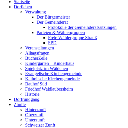
Startseite
oben
Dorfleben
scrollen
Verwaltung
Der Bürgermeister
Der Gemeinderat
Protokolle der Gemeinderatssitzungen
Parteien & Wählergruppen
Freie Wählergruppe Strauß
SPD
Veranstaltungen
Alltagsfragen
BücherZelle
Kindergarten – Kinderhaus
Spielplatz im Wäldchen
Evangelische Kirchengemeinde
Katholische Kirchengemeinde
Bauhof Süd
Friedhof Waldlaubersheim
Historie
Dorfrundgang
Zünfte
Hinterzunft
Oberzunft
Unterzunft
Schweizer Zunft