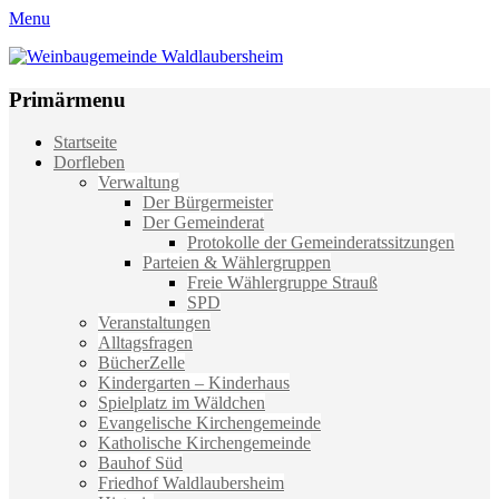
Menu
Weinbaugemeinde Waldlaubersheim
Einfach schön leben
Primärmenu
Weiter
Startseite
zum
Dorfleben
Inhalt
Verwaltung
Der Bürgermeister
Der Gemeinderat
Protokolle der Gemeinderatssitzungen
Parteien & Wählergruppen
Freie Wählergruppe Strauß
SPD
Veranstaltungen
Alltagsfragen
BücherZelle
Kindergarten – Kinderhaus
Spielplatz im Wäldchen
Evangelische Kirchengemeinde
Katholische Kirchengemeinde
Bauhof Süd
Friedhof Waldlaubersheim