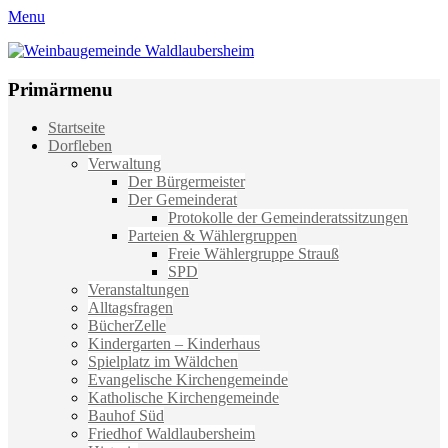
Menu
Weinbaugemeinde Waldlaubersheim
Einfach schön leben
Primärmenu
Weiter
Startseite
zum
Dorfleben
Inhalt
Verwaltung
Der Bürgermeister
Der Gemeinderat
Protokolle der Gemeinderatssitzungen
Parteien & Wählergruppen
Freie Wählergruppe Strauß
SPD
Veranstaltungen
Alltagsfragen
BücherZelle
Kindergarten – Kinderhaus
Spielplatz im Wäldchen
Evangelische Kirchengemeinde
Katholische Kirchengemeinde
Bauhof Süd
Friedhof Waldlaubersheim