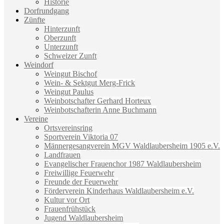
Historie
Dorfrundgang
Zünfte
Hinterzunft
Oberzunft
Unterzunft
Schweizer Zunft
Weindorf
Weingut Bischof
Wein- & Sektgut Merg-Frick
Weingut Paulus
Weinbotschafter Gerhard Horteux
Weinbotschafterin Anne Buchmann
Vereine
Ortsvereinsring
Sportverein Viktoria 07
Männergesangverein MGV Waldlaubersheim 1905 e.V.
Landfrauen
Evangelischer Frauenchor 1987 Waldlaubersheim
Freiwillige Feuerwehr
Freunde der Feuerwehr
Förderverein Kinderhaus Waldlaubersheim e.V.
Kultur vor Ort
Frauenfrühstück
Jugend Waldlaubersheim