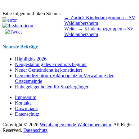
Bitte folgen und liken Sie uns:
Beitragsnavigation
Vorhergehender
← Zurück
Kindertanzgruppen – SV
Beitrag:
Waldlaubersheim
Nächster
Weiter →
Kindertanzgruppen – SV
Beitrag:
Waldlaubersheim
Neueste Beiträge
Highlights 2026
Neugestaltung des Friedhofs beginnt
Neuer Gemeinderat ist konstituiert
Gemeindezentrum Viktoriaplatz in Verwaltung der
Ortsgemeinde
Ruhegelegenheiten für Spaziergänger
Impressum
Kontakt
Downloads
Datenschutz
Copyright © 2026
Weinbaugemeinde Waldlaubersheim
. All Rights
Reserved.
Datenschutz
Nach