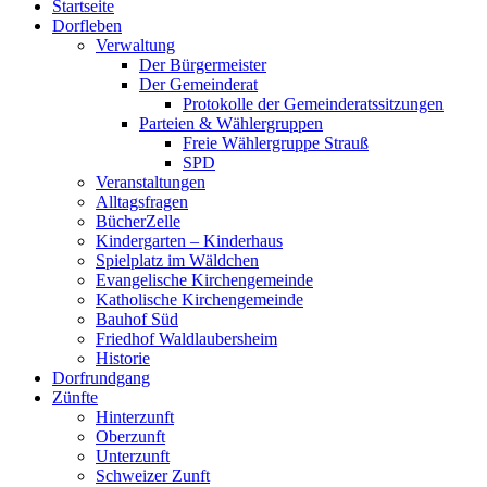
Startseite
oben
Dorfleben
scrollen
Verwaltung
Der Bürgermeister
Der Gemeinderat
Protokolle der Gemeinderatssitzungen
Parteien & Wählergruppen
Freie Wählergruppe Strauß
SPD
Veranstaltungen
Alltagsfragen
BücherZelle
Kindergarten – Kinderhaus
Spielplatz im Wäldchen
Evangelische Kirchengemeinde
Katholische Kirchengemeinde
Bauhof Süd
Friedhof Waldlaubersheim
Historie
Dorfrundgang
Zünfte
Hinterzunft
Oberzunft
Unterzunft
Schweizer Zunft