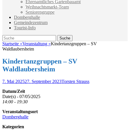
Ehrenamtliches Gartenbauamt
Weihnachtsmarkt-Team
Seniorengruppe
Domberghalle
Gemeindezentrum
Tourist-Info
Suche
Suche
nach:
Startseite
»
Veranstaltung
»
Kindertanzgruppen – SV
Waldlaubersheim
Kindertanzgruppen – SV
Waldlaubersheim
Veröffentlicht
Autor
7. Mai 2025
27. September 2023
Torsten Strauss
am
Datum/Zeit
Date(s) - 07/05/2025
14:00 - 19:30
Veranstaltungsort
Domberghalle
Kategorien