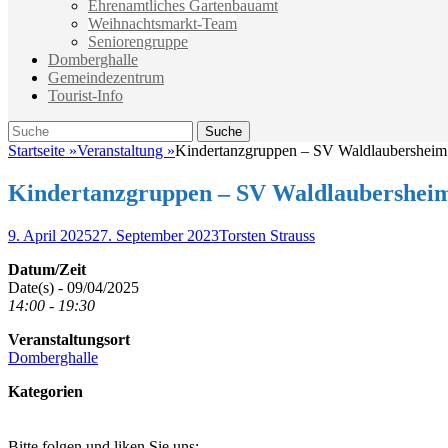
Ehrenamtliches Gartenbauamt
Weihnachtsmarkt-Team
Seniorengruppe
Domberghalle
Gemeindezentrum
Tourist-Info
Suche
Suche
nach:
Startseite
»
Veranstaltung
»
Kindertanzgruppen – SV Waldlaubersheim
Kindertanzgruppen – SV Waldlaubershei
Veröffentlicht
Autor
9. April 2025
27. September 2023
Torsten Strauss
am
Datum/Zeit
Date(s) - 09/04/2025
14:00 - 19:30
Veranstaltungsort
Domberghalle
Kategorien
Bitte folgen und liken Sie uns: