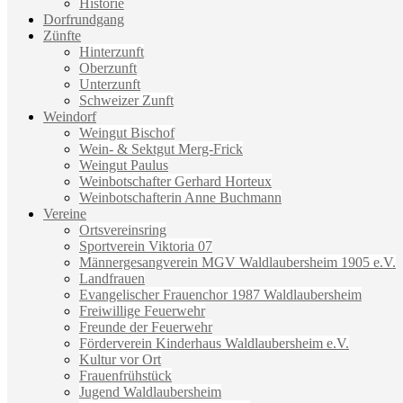
Historie
Dorfrundgang
Zünfte
Hinterzunft
Oberzunft
Unterzunft
Schweizer Zunft
Weindorf
Weingut Bischof
Wein- & Sektgut Merg-Frick
Weingut Paulus
Weinbotschafter Gerhard Horteux
Weinbotschafterin Anne Buchmann
Vereine
Ortsvereinsring
Sportverein Viktoria 07
Männergesangverein MGV Waldlaubersheim 1905 e.V.
Landfrauen
Evangelischer Frauenchor 1987 Waldlaubersheim
Freiwillige Feuerwehr
Freunde der Feuerwehr
Förderverein Kinderhaus Waldlaubersheim e.V.
Kultur vor Ort
Frauenfrühstück
Jugend Waldlaubersheim