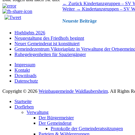
Beitragsnavigation
Vorhergehender
← Zurück
Kindertanzgruppen – SV 
Nächster
Beitrag:
Weiter →
Kindertanzgruppen – SV W
Beitrag:
Neueste Beiträge
Highlights 2026
Neugestaltung des Friedhofs beginnt
Neuer Gemeinderat ist konstituiert
Gemeindezentrum Viktoriaplatz in Verwaltung der Ortsgemein
Ruhegelegenheiten für Spaziergänger
Impressum
Kontakt
Downloads
Datenschutz
Copyright © 2026
Weinbaugemeinde Waldlaubersheim
. All Rights 
Nach
Startseite
oben
Dorfleben
scrollen
Verwaltung
Der Bürgermeister
Der Gemeinderat
Protokolle der Gemeinderatssitzungen
Parteien & Wählergruppen