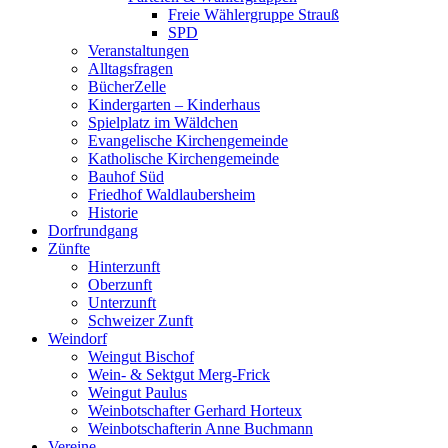
Freie Wählergruppe Strauß
SPD
Veranstaltungen
Alltagsfragen
BücherZelle
Kindergarten – Kinderhaus
Spielplatz im Wäldchen
Evangelische Kirchengemeinde
Katholische Kirchengemeinde
Bauhof Süd
Friedhof Waldlaubersheim
Historie
Dorfrundgang
Zünfte
Hinterzunft
Oberzunft
Unterzunft
Schweizer Zunft
Weindorf
Weingut Bischof
Wein- & Sektgut Merg-Frick
Weingut Paulus
Weinbotschafter Gerhard Horteux
Weinbotschafterin Anne Buchmann
Vereine