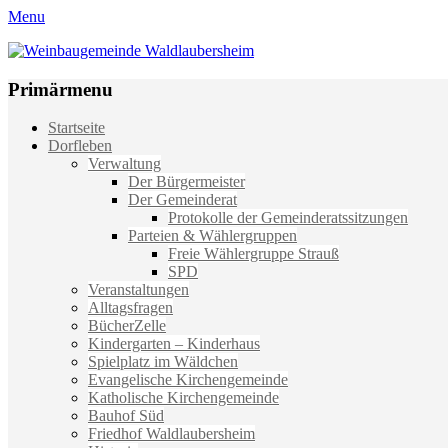
Menu
Weinbaugemeinde Waldlaubersheim
Einfach schön leben
Primärmenu
Weiter
Startseite
zum
Dorfleben
Inhalt
Verwaltung
Der Bürgermeister
Der Gemeinderat
Protokolle der Gemeinderatssitzungen
Parteien & Wählergruppen
Freie Wählergruppe Strauß
SPD
Veranstaltungen
Alltagsfragen
BücherZelle
Kindergarten – Kinderhaus
Spielplatz im Wäldchen
Evangelische Kirchengemeinde
Katholische Kirchengemeinde
Bauhof Süd
Friedhof Waldlaubersheim