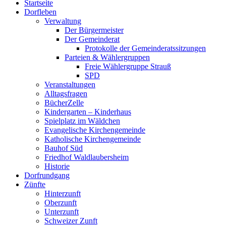
Startseite
oben
Dorfleben
scrollen
Verwaltung
Der Bürgermeister
Der Gemeinderat
Protokolle der Gemeinderatssitzungen
Parteien & Wählergruppen
Freie Wählergruppe Strauß
SPD
Veranstaltungen
Alltagsfragen
BücherZelle
Kindergarten – Kinderhaus
Spielplatz im Wäldchen
Evangelische Kirchengemeinde
Katholische Kirchengemeinde
Bauhof Süd
Friedhof Waldlaubersheim
Historie
Dorfrundgang
Zünfte
Hinterzunft
Oberzunft
Unterzunft
Schweizer Zunft