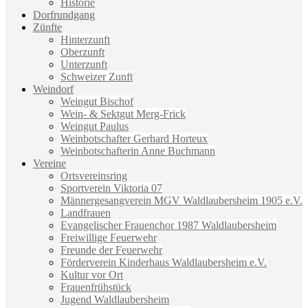
Historie
Dorfrundgang
Zünfte
Hinterzunft
Oberzunft
Unterzunft
Schweizer Zunft
Weindorf
Weingut Bischof
Wein- & Sektgut Merg-Frick
Weingut Paulus
Weinbotschafter Gerhard Horteux
Weinbotschafterin Anne Buchmann
Vereine
Ortsvereinsring
Sportverein Viktoria 07
Männergesangverein MGV Waldlaubersheim 1905 e.V.
Landfrauen
Evangelischer Frauenchor 1987 Waldlaubersheim
Freiwillige Feuerwehr
Freunde der Feuerwehr
Förderverein Kinderhaus Waldlaubersheim e.V.
Kultur vor Ort
Frauenfrühstück
Jugend Waldlaubersheim