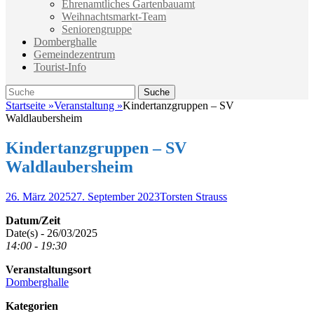
Ehrenamtliches Gartenbauamt
Weihnachtsmarkt-Team
Seniorengruppe
Domberghalle
Gemeindezentrum
Tourist-Info
Suche
Suche
nach:
Startseite
»
Veranstaltung
»
Kindertanzgruppen – SV
Waldlaubersheim
Kindertanzgruppen – SV
Waldlaubersheim
Veröffentlicht
Autor
26. März 2025
27. September 2023
Torsten Strauss
am
Datum/Zeit
Date(s) - 26/03/2025
14:00 - 19:30
Veranstaltungsort
Domberghalle
Kategorien