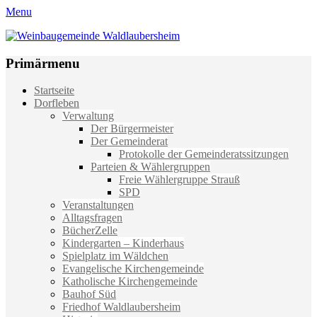
Menu
Weinbaugemeinde Waldlaubersheim
Einfach schön leben
Primärmenu
Weiter
Startseite
zum
Dorfleben
Inhalt
Verwaltung
Der Bürgermeister
Der Gemeinderat
Protokolle der Gemeinderatssitzungen
Parteien & Wählergruppen
Freie Wählergruppe Strauß
SPD
Veranstaltungen
Alltagsfragen
BücherZelle
Kindergarten – Kinderhaus
Spielplatz im Wäldchen
Evangelische Kirchengemeinde
Katholische Kirchengemeinde
Bauhof Süd
Friedhof Waldlaubersheim