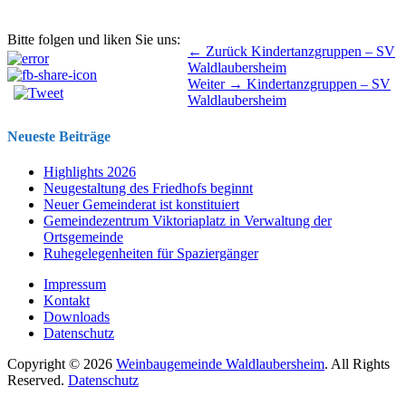
Bitte folgen und liken Sie uns:
Beitragsnavigation
Vorhergehender
← Zurück
Kindertanzgruppen – SV
Beitrag:
Waldlaubersheim
Nächster
Weiter →
Kindertanzgruppen – SV
Beitrag:
Waldlaubersheim
Neueste Beiträge
Highlights 2026
Neugestaltung des Friedhofs beginnt
Neuer Gemeinderat ist konstituiert
Gemeindezentrum Viktoriaplatz in Verwaltung der
Ortsgemeinde
Ruhegelegenheiten für Spaziergänger
Impressum
Kontakt
Downloads
Datenschutz
Copyright © 2026
Weinbaugemeinde Waldlaubersheim
. All Rights
Reserved.
Datenschutz
Nach