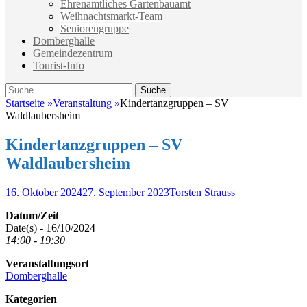
Ehrenamtliches Gartenbauamt
Weihnachtsmarkt-Team
Seniorengruppe
Domberghalle
Gemeindezentrum
Tourist-Info
Suche
Suche
nach:
Startseite
»
Veranstaltung
»
Kindertanzgruppen – SV
Waldlaubersheim
Kindertanzgruppen – SV
Waldlaubersheim
Veröffentlicht
Autor
16. Oktober 2024
27. September 2023
Torsten Strauss
am
Datum/Zeit
Date(s) - 16/10/2024
14:00 - 19:30
Veranstaltungsort
Domberghalle
Kategorien