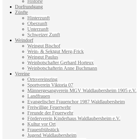
Historie
Dorfrundgang
Zünfte
Hinterzunft
Oberzunft
Unterzunft
Schweizer Zunft
Weindorf
Weingut Bischof
Wein- & Sektgut Merg-Frick
Weingut Paulus
Weinbotschafter Gerhard Horteux
Weinbotschafterin Anne Buchmann
Vereine
Ortsvereinsring
Sportverein Viktoria 07
Männergesangverein MGV Waldlaubersheim 1905 e.V.
Landfrauen
Evangelischer Frauenchor 1987 Waldlaubersheim
Freiwillige Feuerwehr
Freunde der Feuerwehr
Förderverein Kinderhaus Waldlaubersheim e.V.
Kultur vor Ort
Frauenfrühstück
Jugend Waldlaubersheim