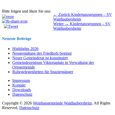
Bitte folgen und liken Sie uns:
Beitragsnavigation
Vorhergehender
← Zurück
Kindertanzgruppen – SV
Beitrag:
Waldlaubersheim
Nächster
Weiter →
Kindertanzgruppen – SV
Beitrag:
Waldlaubersheim
Neueste Beiträge
Highlights 2026
Neugestaltung des Friedhofs beginnt
Neuer Gemeinderat ist konstituiert
Gemeindezentrum Viktoriaplatz in Verwaltung der
Ortsgemeinde
Ruhegelegenheiten für Spaziergänger
Impressum
Kontakt
Downloads
Datenschutz
Copyright © 2026
Weinbaugemeinde Waldlaubersheim
. All Rights
Reserved.
Datenschutz
Nach