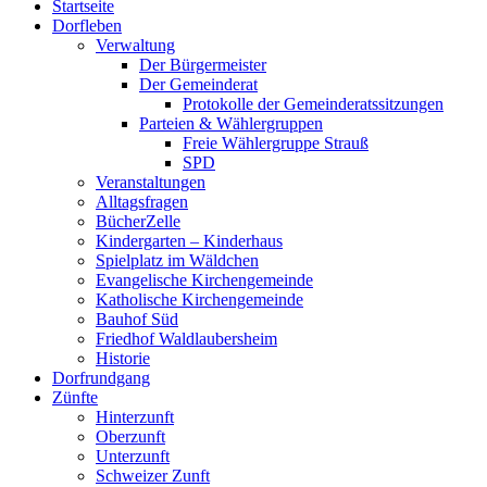
Startseite
oben
Dorfleben
scrollen
Verwaltung
Der Bürgermeister
Der Gemeinderat
Protokolle der Gemeinderatssitzungen
Parteien & Wählergruppen
Freie Wählergruppe Strauß
SPD
Veranstaltungen
Alltagsfragen
BücherZelle
Kindergarten – Kinderhaus
Spielplatz im Wäldchen
Evangelische Kirchengemeinde
Katholische Kirchengemeinde
Bauhof Süd
Friedhof Waldlaubersheim
Historie
Dorfrundgang
Zünfte
Hinterzunft
Oberzunft
Unterzunft
Schweizer Zunft