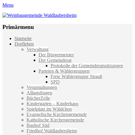
Menu
Weinbaugemeinde Waldlaubersheim
Einfach schön leben
Primärmenu
Weiter
Startseite
zum
Dorfleben
Inhalt
Verwaltung
Der Bürgermeister
Der Gemeinderat
Protokolle der Gemeinderatssitzungen
Parteien & Wählergruppen
Freie Wählergruppe Strauß
SPD
Veranstaltungen
Alltagsfragen
BücherZelle
Kindergarten – Kinderhaus
Spielplatz im Wäldchen
Evangelische Kirchengemeinde
Katholische Kirchengemeinde
Bauhof Süd
Friedhof Waldlaubersheim