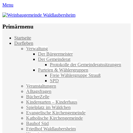
Menu
Weinbaugemeinde Waldlaubersheim
Einfach schön leben
Primärmenu
Weiter
Startseite
zum
Dorfleben
Inhalt
Verwaltung
Der Bürgermeister
Der Gemeinderat
Protokolle der Gemeinderatssitzungen
Parteien & Wählergruppen
Freie Wählergruppe Strauß
SPD
Veranstaltungen
Alltagsfragen
BücherZelle
Kindergarten – Kinderhaus
Spielplatz im Wäldchen
Evangelische Kirchengemeinde
Katholische Kirchengemeinde
Bauhof Süd
Friedhof Waldlaubersheim