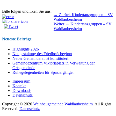
Bitte folgen und liken Sie uns:
Beitragsnavigation
Vorhergehender
← Zurück
Kindertanzgruppen – SV
Beitrag:
Waldlaubersheim
Nächster
Weiter →
Kindertanzgruppen – SV
Beitrag:
Waldlaubersheim
Neueste Beiträge
Highlights 2026
Neugestaltung des Friedhofs beginnt
Neuer Gemeinderat ist konstituiert
Gemeindezentrum Viktoriaplatz in Verwaltung der
Ortsgemeinde
Ruhegelegenheiten für Spaziergänger
Impressum
Kontakt
Downloads
Datenschutz
Copyright © 2026
Weinbaugemeinde Waldlaubersheim
. All Rights
Reserved.
Datenschutz
Nach