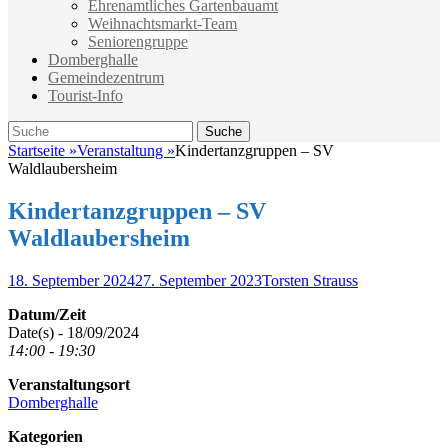
Ehrenamtliches Gartenbauamt
Weihnachtsmarkt-Team
Seniorengruppe
Domberghalle
Gemeindezentrum
Tourist-Info
Suche
Suche
nach:
Startseite
»
Veranstaltung
»
Kindertanzgruppen – SV
Waldlaubersheim
Kindertanzgruppen – SV
Waldlaubersheim
Veröffentlicht
Autor
18. September 2024
27. September 2023
Torsten Strauss
am
Datum/Zeit
Date(s) - 18/09/2024
14:00 - 19:30
Veranstaltungsort
Domberghalle
Kategorien