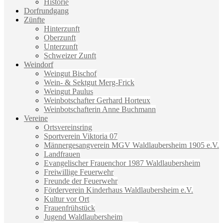
Historie
Dorfrundgang
Zünfte
Hinterzunft
Oberzunft
Unterzunft
Schweizer Zunft
Weindorf
Weingut Bischof
Wein- & Sektgut Merg-Frick
Weingut Paulus
Weinbotschafter Gerhard Horteux
Weinbotschafterin Anne Buchmann
Vereine
Ortsvereinsring
Sportverein Viktoria 07
Männergesangverein MGV Waldlaubersheim 1905 e.V.
Landfrauen
Evangelischer Frauenchor 1987 Waldlaubersheim
Freiwillige Feuerwehr
Freunde der Feuerwehr
Förderverein Kinderhaus Waldlaubersheim e.V.
Kultur vor Ort
Frauenfrühstück
Jugend Waldlaubersheim