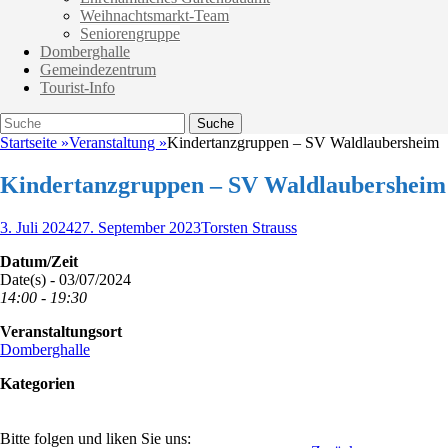
Weihnachtsmarkt-Team
Seniorengruppe
Domberghalle
Gemeindezentrum
Tourist-Info
Suche
Suche
nach:
Startseite
»
Veranstaltung
»
Kindertanzgruppen – SV Waldlaubersheim
Kindertanzgruppen – SV Waldlaubersheim
Veröffentlicht
Autor
3. Juli 2024
27. September 2023
Torsten Strauss
am
Datum/Zeit
Date(s) - 03/07/2024
14:00 - 19:30
Veranstaltungsort
Domberghalle
Kategorien
Bitte folgen und liken Sie uns: