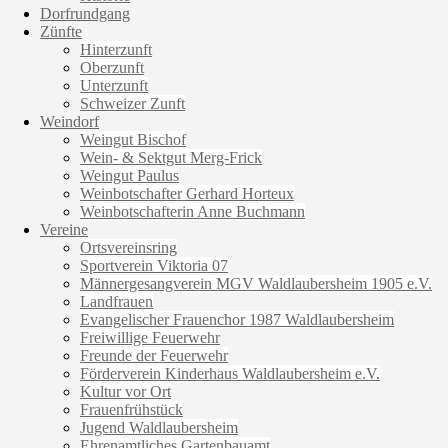
Dorfrundgang
Zünfte
Hinterzunft
Oberzunft
Unterzunft
Schweizer Zunft
Weindorf
Weingut Bischof
Wein- & Sektgut Merg-Frick
Weingut Paulus
Weinbotschafter Gerhard Horteux
Weinbotschafterin Anne Buchmann
Vereine
Ortsvereinsring
Sportverein Viktoria 07
Männergesangverein MGV Waldlaubersheim 1905 e.V.
Landfrauen
Evangelischer Frauenchor 1987 Waldlaubersheim
Freiwillige Feuerwehr
Freunde der Feuerwehr
Förderverein Kinderhaus Waldlaubersheim e.V.
Kultur vor Ort
Frauenfrühstück
Jugend Waldlaubersheim
Ehrenamtliches Gartenbauamt