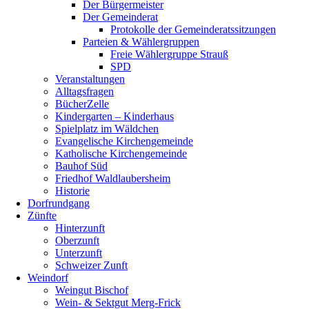
Der Bürgermeister
Der Gemeinderat
Protokolle der Gemeinderatssitzungen
Parteien & Wählergruppen
Freie Wählergruppe Strauß
SPD
Veranstaltungen
Alltagsfragen
BücherZelle
Kindergarten – Kinderhaus
Spielplatz im Wäldchen
Evangelische Kirchengemeinde
Katholische Kirchengemeinde
Bauhof Süd
Friedhof Waldlaubersheim
Historie
Dorfrundgang
Zünfte
Hinterzunft
Oberzunft
Unterzunft
Schweizer Zunft
Weindorf
Weingut Bischof
Wein- & Sektgut Merg-Frick