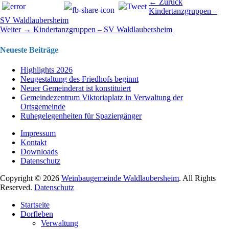
Beitragsnavigation
Vorhergehend
← Zurück
Beitrag:
Kindertanzgruppen –
SV Waldlaubersheim
Nächster
Weiter →
Kindertanzgruppen – SV Waldlaubersheim
Beitrag:
Neueste Beiträge
Highlights 2026
Neugestaltung des Friedhofs beginnt
Neuer Gemeinderat ist konstituiert
Gemeindezentrum Viktoriaplatz in Verwaltung der
Ortsgemeinde
Ruhegelegenheiten für Spaziergänger
Impressum
Kontakt
Downloads
Datenschutz
Copyright © 2026
Weinbaugemeinde Waldlaubersheim
. All Rights
Reserved.
Datenschutz
Nach
Startseite
oben
Dorfleben
scrollen
Verwaltung