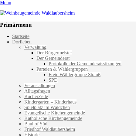
Menu
Weinbaugemeinde Waldlaubersheim
Einfach schön leben
Primärmenu
Weiter
Startseite
zum
Dorfleben
Inhalt
Verwaltung
Der Bürgermeister
Der Gemeinderat
Protokolle der Gemeinderatssitzungen
Parteien & Wählergruppen
Freie Wählergruppe Strauß
SPD
Veranstaltungen
Alltagsfragen
BücherZelle
Kindergarten – Kinderhaus
Spielplatz im Wäldchen
Evangelische Kirchengemeinde
Katholische Kirchengemeinde
Bauhof Süd
Friedhof Waldlaubersheim
Historie