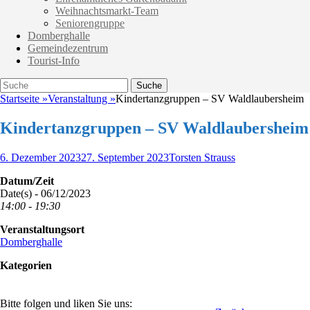
Weihnachtsmarkt-Team
Seniorengruppe
Domberghalle
Gemeindezentrum
Tourist-Info
Suche
Suche
nach:
Startseite
»
Veranstaltung
»
Kindertanzgruppen – SV Waldlaubersheim
Kindertanzgruppen – SV Waldlaubersheim
Veröffentlicht
Autor
6. Dezember 2023
27. September 2023
Torsten Strauss
am
Datum/Zeit
Date(s) - 06/12/2023
14:00 - 19:30
Veranstaltungsort
Domberghalle
Kategorien
Bitte folgen und liken Sie uns: