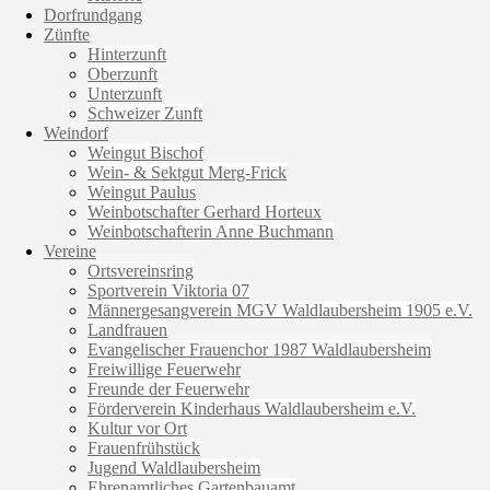
Dorfrundgang
Zünfte
Hinterzunft
Oberzunft
Unterzunft
Schweizer Zunft
Weindorf
Weingut Bischof
Wein- & Sektgut Merg-Frick
Weingut Paulus
Weinbotschafter Gerhard Horteux
Weinbotschafterin Anne Buchmann
Vereine
Ortsvereinsring
Sportverein Viktoria 07
Männergesangverein MGV Waldlaubersheim 1905 e.V.
Landfrauen
Evangelischer Frauenchor 1987 Waldlaubersheim
Freiwillige Feuerwehr
Freunde der Feuerwehr
Förderverein Kinderhaus Waldlaubersheim e.V.
Kultur vor Ort
Frauenfrühstück
Jugend Waldlaubersheim
Ehrenamtliches Gartenbauamt