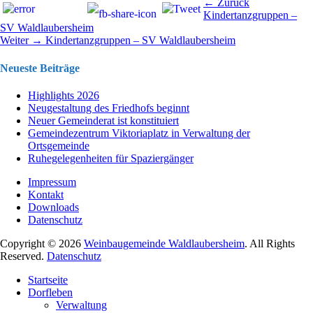
Beitragsnavigation
Vorhergehend
← Zurück
Beitrag:
Kindertanzgruppen –
SV Waldlaubersheim
Nächster
Weiter →
Kindertanzgruppen – SV Waldlaubersheim
Beitrag:
Neueste Beiträge
Highlights 2026
Neugestaltung des Friedhofs beginnt
Neuer Gemeinderat ist konstituiert
Gemeindezentrum Viktoriaplatz in Verwaltung der
Ortsgemeinde
Ruhegelegenheiten für Spaziergänger
Impressum
Kontakt
Downloads
Datenschutz
Copyright © 2026
Weinbaugemeinde Waldlaubersheim
. All Rights
Reserved.
Datenschutz
Nach
Startseite
oben
Dorfleben
scrollen
Verwaltung