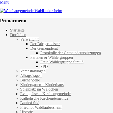
Menu
Weinbaugemeinde Waldlaubersheim
Einfach schön leben
Primärmenu
Weiter
Startseite
zum
Dorfleben
Inhalt
Verwaltung
Der Bürgermeister
Der Gemeinderat
Protokolle der Gemeinderatssitzungen
Parteien & Wählergruppen
Freie Wählergruppe Strauß
SPD
Veranstaltungen
Alltagsfragen
BücherZelle
Kindergarten – Kinderhaus
Spielplatz im Wäldchen
Evangelische Kirchengemeinde
Katholische Kirchengemeinde
Bauhof Süd
Friedhof Waldlaubersheim
Historie