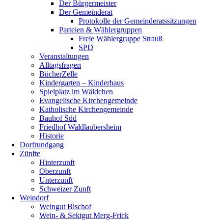
Der Bürgermeister
Der Gemeinderat
Protokolle der Gemeinderatssitzungen
Parteien & Wählergruppen
Freie Wählergruppe Strauß
SPD
Veranstaltungen
Alltagsfragen
BücherZelle
Kindergarten – Kinderhaus
Spielplatz im Wäldchen
Evangelische Kirchengemeinde
Katholische Kirchengemeinde
Bauhof Süd
Friedhof Waldlaubersheim
Historie
Dorfrundgang
Zünfte
Hinterzunft
Oberzunft
Unterzunft
Schweizer Zunft
Weindorf
Weingut Bischof
Wein- & Sektgut Merg-Frick