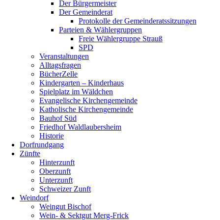
Der Bürgermeister
Der Gemeinderat
Protokolle der Gemeinderatssitzungen
Parteien & Wählergruppen
Freie Wählergruppe Strauß
SPD
Veranstaltungen
Alltagsfragen
BücherZelle
Kindergarten – Kinderhaus
Spielplatz im Wäldchen
Evangelische Kirchengemeinde
Katholische Kirchengemeinde
Bauhof Süd
Friedhof Waldlaubersheim
Historie
Dorfrundgang
Zünfte
Hinterzunft
Oberzunft
Unterzunft
Schweizer Zunft
Weindorf
Weingut Bischof
Wein- & Sektgut Merg-Frick