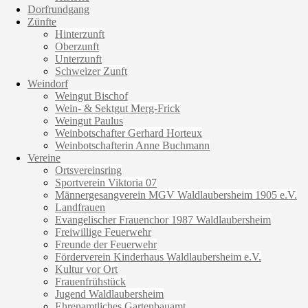
Dorfrundgang
Zünfte
Hinterzunft
Oberzunft
Unterzunft
Schweizer Zunft
Weindorf
Weingut Bischof
Wein- & Sektgut Merg-Frick
Weingut Paulus
Weinbotschafter Gerhard Horteux
Weinbotschafterin Anne Buchmann
Vereine
Ortsvereinsring
Sportverein Viktoria 07
Männergesangverein MGV Waldlaubersheim 1905 e.V.
Landfrauen
Evangelischer Frauenchor 1987 Waldlaubersheim
Freiwillige Feuerwehr
Freunde der Feuerwehr
Förderverein Kinderhaus Waldlaubersheim e.V.
Kultur vor Ort
Frauenfrühstück
Jugend Waldlaubersheim
Ehrenamtliches Gartenbauamt