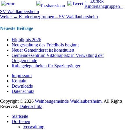
Beitragsnavigation
Vorhergehend
← Zurück
Beitrag:
Kindertanzgruppen –
SV Waldlaubersheim
Nächster
Weiter →
Kindertanzgruppen – SV Waldlaubersheim
Beitrag:
Neueste Beiträge
Highlights 2026
Neugestaltung des Friedhofs beginnt
Neuer Gemeinderat ist konstituiert
Gemeindezentrum Viktoriaplatz in Verwaltung der
Ortsgemeinde
Ruhegelegenheiten für Spaziergänger
Impressum
Kontakt
Downloads
Datenschutz
Copyright © 2026
Weinbaugemeinde Waldlaubersheim
. All Rights
Reserved.
Datenschutz
Nach
Startseite
oben
Dorfleben
scrollen
Verwaltung