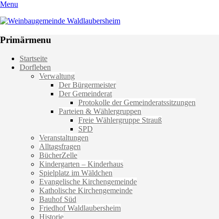
Menu
Weinbaugemeinde Waldlaubersheim
Einfach schön leben
Primärmenu
Weiter
Startseite
zum
Dorfleben
Inhalt
Verwaltung
Der Bürgermeister
Der Gemeinderat
Protokolle der Gemeinderatssitzungen
Parteien & Wählergruppen
Freie Wählergruppe Strauß
SPD
Veranstaltungen
Alltagsfragen
BücherZelle
Kindergarten – Kinderhaus
Spielplatz im Wäldchen
Evangelische Kirchengemeinde
Katholische Kirchengemeinde
Bauhof Süd
Friedhof Waldlaubersheim
Historie