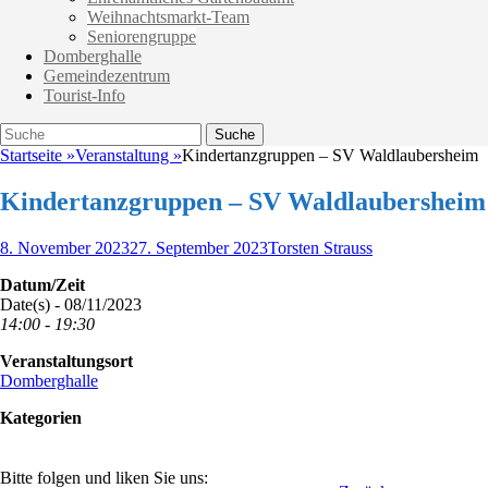
Weihnachtsmarkt-Team
Seniorengruppe
Domberghalle
Gemeindezentrum
Tourist-Info
Suche
Suche
nach:
Startseite
»
Veranstaltung
»
Kindertanzgruppen – SV Waldlaubersheim
Kindertanzgruppen – SV Waldlaubersheim
Veröffentlicht
Autor
8. November 2023
27. September 2023
Torsten Strauss
am
Datum/Zeit
Date(s) - 08/11/2023
14:00 - 19:30
Veranstaltungsort
Domberghalle
Kategorien
Bitte folgen und liken Sie uns: