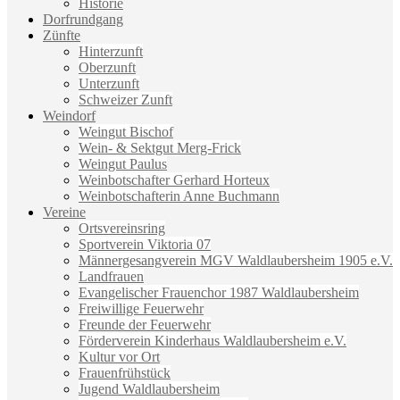
Historie
Dorfrundgang
Zünfte
Hinterzunft
Oberzunft
Unterzunft
Schweizer Zunft
Weindorf
Weingut Bischof
Wein- & Sektgut Merg-Frick
Weingut Paulus
Weinbotschafter Gerhard Horteux
Weinbotschafterin Anne Buchmann
Vereine
Ortsvereinsring
Sportverein Viktoria 07
Männergesangverein MGV Waldlaubersheim 1905 e.V.
Landfrauen
Evangelischer Frauenchor 1987 Waldlaubersheim
Freiwillige Feuerwehr
Freunde der Feuerwehr
Förderverein Kinderhaus Waldlaubersheim e.V.
Kultur vor Ort
Frauenfrühstück
Jugend Waldlaubersheim