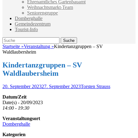
Ehrenamtliches Gartenbauamt
Weihnachtsmarkt-Team
Seniorengruppe
Domberghalle
Gemeindezentrum
Tourist-Info
Suche
Suche
nach:
Startseite
»
Veranstaltung
»
Kindertanzgruppen – SV
Waldlaubersheim
Kindertanzgruppen – SV
Waldlaubersheim
Veröffentlicht
Autor
20. September 2023
27. September 2023
Torsten Strauss
am
Datum/Zeit
Date(s) - 20/09/2023
14:00 - 19:30
Veranstaltungsort
Domberghalle
Kategorien