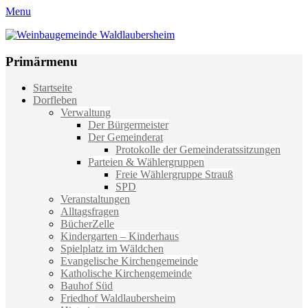
Menu
Weinbaugemeinde Waldlaubersheim
Einfach schön leben
Primärmenu
Weiter
Startseite
zum
Dorfleben
Inhalt
Verwaltung
Der Bürgermeister
Der Gemeinderat
Protokolle der Gemeinderatssitzungen
Parteien & Wählergruppen
Freie Wählergruppe Strauß
SPD
Veranstaltungen
Alltagsfragen
BücherZelle
Kindergarten – Kinderhaus
Spielplatz im Wäldchen
Evangelische Kirchengemeinde
Katholische Kirchengemeinde
Bauhof Süd
Friedhof Waldlaubersheim