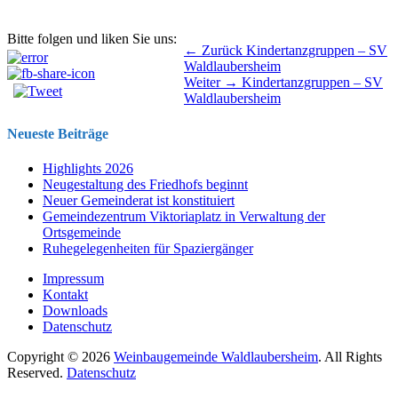
Bitte folgen und liken Sie uns:
Beitragsnavigation
Vorhergehender
← Zurück
Kindertanzgruppen – SV
Beitrag:
Waldlaubersheim
Nächster
Weiter →
Kindertanzgruppen – SV
Beitrag:
Waldlaubersheim
Neueste Beiträge
Highlights 2026
Neugestaltung des Friedhofs beginnt
Neuer Gemeinderat ist konstituiert
Gemeindezentrum Viktoriaplatz in Verwaltung der
Ortsgemeinde
Ruhegelegenheiten für Spaziergänger
Impressum
Kontakt
Downloads
Datenschutz
Copyright © 2026
Weinbaugemeinde Waldlaubersheim
. All Rights
Reserved.
Datenschutz
Nach