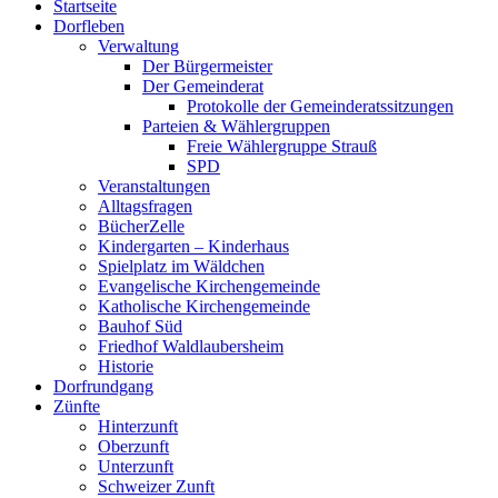
Startseite
oben
Dorfleben
scrollen
Verwaltung
Der Bürgermeister
Der Gemeinderat
Protokolle der Gemeinderatssitzungen
Parteien & Wählergruppen
Freie Wählergruppe Strauß
SPD
Veranstaltungen
Alltagsfragen
BücherZelle
Kindergarten – Kinderhaus
Spielplatz im Wäldchen
Evangelische Kirchengemeinde
Katholische Kirchengemeinde
Bauhof Süd
Friedhof Waldlaubersheim
Historie
Dorfrundgang
Zünfte
Hinterzunft
Oberzunft
Unterzunft
Schweizer Zunft