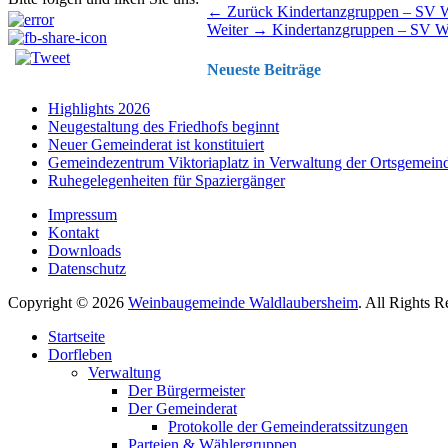
Beitragsnavigation
Vorhergehender
← Zurück
Kindertanzgruppen – SV 
Nächster
Beitrag:
Weiter →
Kindertanzgruppen – SV W
Beitrag:
Neueste Beiträge
Highlights 2026
Neugestaltung des Friedhofs beginnt
Neuer Gemeinderat ist konstituiert
Gemeindezentrum Viktoriaplatz in Verwaltung der Ortsgemein
Ruhegelegenheiten für Spaziergänger
Impressum
Kontakt
Downloads
Datenschutz
Copyright © 2026
Weinbaugemeinde Waldlaubersheim
. All Rights 
Nach
Startseite
oben
Dorfleben
scrollen
Verwaltung
Der Bürgermeister
Der Gemeinderat
Protokolle der Gemeinderatssitzungen
Parteien & Wählergruppen