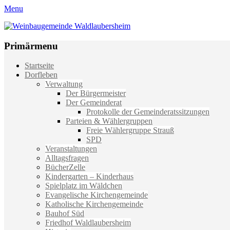
Menu
Weinbaugemeinde Waldlaubersheim
Einfach schön leben
Primärmenu
Weiter
Startseite
zum
Dorfleben
Inhalt
Verwaltung
Der Bürgermeister
Der Gemeinderat
Protokolle der Gemeinderatssitzungen
Parteien & Wählergruppen
Freie Wählergruppe Strauß
SPD
Veranstaltungen
Alltagsfragen
BücherZelle
Kindergarten – Kinderhaus
Spielplatz im Wäldchen
Evangelische Kirchengemeinde
Katholische Kirchengemeinde
Bauhof Süd
Friedhof Waldlaubersheim