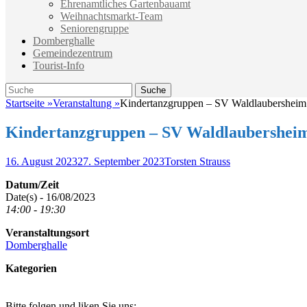
Ehrenamtliches Gartenbauamt
Weihnachtsmarkt-Team
Seniorengruppe
Domberghalle
Gemeindezentrum
Tourist-Info
Suche
Suche
nach:
Startseite
»
Veranstaltung
»
Kindertanzgruppen – SV Waldlaubersheim
Kindertanzgruppen – SV Waldlaubershei
Veröffentlicht
Autor
16. August 2023
27. September 2023
Torsten Strauss
am
Datum/Zeit
Date(s) - 16/08/2023
14:00 - 19:30
Veranstaltungsort
Domberghalle
Kategorien
Bitte folgen und liken Sie uns: