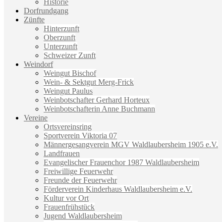
Historie
Dorfrundgang
Zünfte
Hinterzunft
Oberzunft
Unterzunft
Schweizer Zunft
Weindorf
Weingut Bischof
Wein- & Sektgut Merg-Frick
Weingut Paulus
Weinbotschafter Gerhard Horteux
Weinbotschafterin Anne Buchmann
Vereine
Ortsvereinsring
Sportverein Viktoria 07
Männergesangverein MGV Waldlaubersheim 1905 e.V.
Landfrauen
Evangelischer Frauenchor 1987 Waldlaubersheim
Freiwillige Feuerwehr
Freunde der Feuerwehr
Förderverein Kinderhaus Waldlaubersheim e.V.
Kultur vor Ort
Frauenfrühstück
Jugend Waldlaubersheim