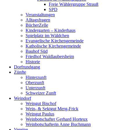
Freie Wählergruppe Strauß
SPD
Veranstaltungen
Alltagsfragen
BücherZelle
Kindergarten – Kinderhaus
Spielplatz im Wäldchen
Evangelische Kirchengemeinde
Katholische Kirchengemeinde
Bauhof Süd
Friedhof Waldlaubersheim
Historie
Dorfrundgang
Zünfte
Hinterzunft
Oberzunft
Unterzunft
Schweizer Zunft
Weindorf
Weingut Bischof
Wein- & Sektgut Merg-Frick
Weingut Paulus
Weinbotschafter Gerhard Horteux
Weinbotschafterin Anne Buchmann
Vereine