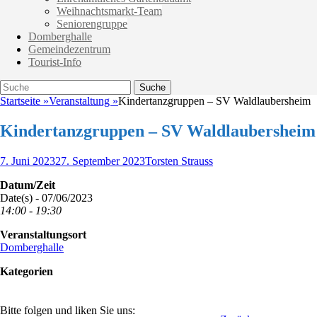
Weihnachtsmarkt-Team
Seniorengruppe
Domberghalle
Gemeindezentrum
Tourist-Info
Suche
Suche
nach:
Startseite
»
Veranstaltung
»
Kindertanzgruppen – SV Waldlaubersheim
Kindertanzgruppen – SV Waldlaubersheim
Veröffentlicht
Autor
7. Juni 2023
27. September 2023
Torsten Strauss
am
Datum/Zeit
Date(s) - 07/06/2023
14:00 - 19:30
Veranstaltungsort
Domberghalle
Kategorien
Bitte folgen und liken Sie uns: