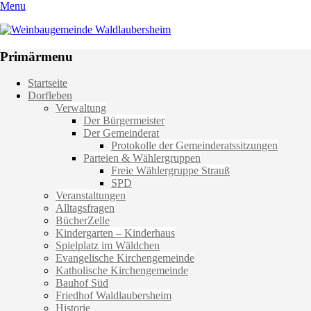
Menu
Weinbaugemeinde Waldlaubersheim
Einfach schön leben
Primärmenu
Weiter
Startseite
zum
Dorfleben
Inhalt
Verwaltung
Der Bürgermeister
Der Gemeinderat
Protokolle der Gemeinderatssitzungen
Parteien & Wählergruppen
Freie Wählergruppe Strauß
SPD
Veranstaltungen
Alltagsfragen
BücherZelle
Kindergarten – Kinderhaus
Spielplatz im Wäldchen
Evangelische Kirchengemeinde
Katholische Kirchengemeinde
Bauhof Süd
Friedhof Waldlaubersheim
Historie