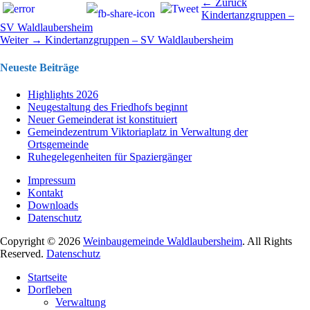
Beitragsnavigation
Vorhergehend
← Zurück
Beitrag:
Kindertanzgruppen –
SV Waldlaubersheim
Nächster
Weiter →
Kindertanzgruppen – SV Waldlaubersheim
Beitrag:
Neueste Beiträge
Highlights 2026
Neugestaltung des Friedhofs beginnt
Neuer Gemeinderat ist konstituiert
Gemeindezentrum Viktoriaplatz in Verwaltung der
Ortsgemeinde
Ruhegelegenheiten für Spaziergänger
Impressum
Kontakt
Downloads
Datenschutz
Copyright © 2026
Weinbaugemeinde Waldlaubersheim
. All Rights
Reserved.
Datenschutz
Nach
Startseite
oben
Dorfleben
scrollen
Verwaltung