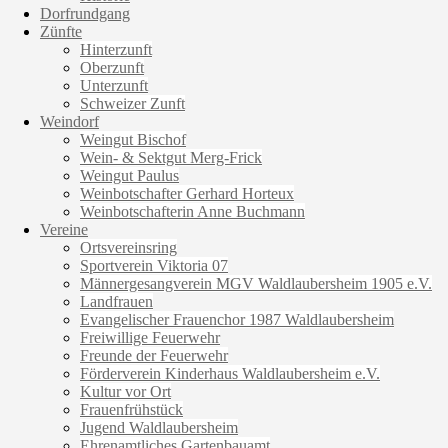
Dorfrundgang
Zünfte
Hinterzunft
Oberzunft
Unterzunft
Schweizer Zunft
Weindorf
Weingut Bischof
Wein- & Sektgut Merg-Frick
Weingut Paulus
Weinbotschafter Gerhard Horteux
Weinbotschafterin Anne Buchmann
Vereine
Ortsvereinsring
Sportverein Viktoria 07
Männergesangverein MGV Waldlaubersheim 1905 e.V.
Landfrauen
Evangelischer Frauenchor 1987 Waldlaubersheim
Freiwillige Feuerwehr
Freunde der Feuerwehr
Förderverein Kinderhaus Waldlaubersheim e.V.
Kultur vor Ort
Frauenfrühstück
Jugend Waldlaubersheim
Ehrenamtliches Gartenbauamt