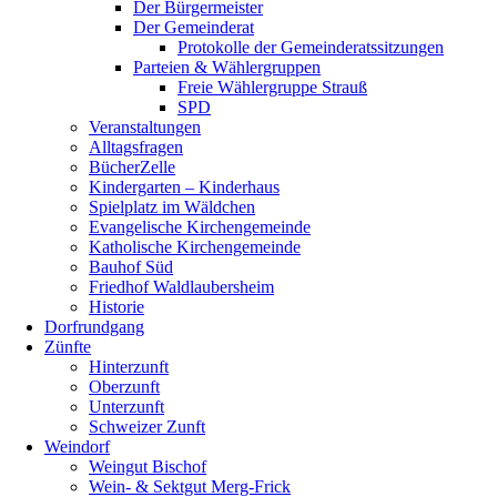
Der Bürgermeister
Der Gemeinderat
Protokolle der Gemeinderatssitzungen
Parteien & Wählergruppen
Freie Wählergruppe Strauß
SPD
Veranstaltungen
Alltagsfragen
BücherZelle
Kindergarten – Kinderhaus
Spielplatz im Wäldchen
Evangelische Kirchengemeinde
Katholische Kirchengemeinde
Bauhof Süd
Friedhof Waldlaubersheim
Historie
Dorfrundgang
Zünfte
Hinterzunft
Oberzunft
Unterzunft
Schweizer Zunft
Weindorf
Weingut Bischof
Wein- & Sektgut Merg-Frick