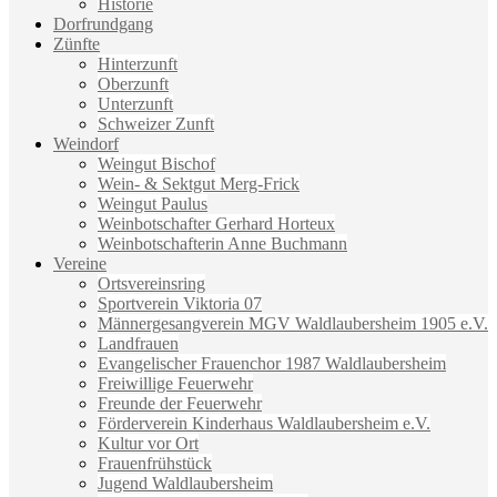
Historie
Dorfrundgang
Zünfte
Hinterzunft
Oberzunft
Unterzunft
Schweizer Zunft
Weindorf
Weingut Bischof
Wein- & Sektgut Merg-Frick
Weingut Paulus
Weinbotschafter Gerhard Horteux
Weinbotschafterin Anne Buchmann
Vereine
Ortsvereinsring
Sportverein Viktoria 07
Männergesangverein MGV Waldlaubersheim 1905 e.V.
Landfrauen
Evangelischer Frauenchor 1987 Waldlaubersheim
Freiwillige Feuerwehr
Freunde der Feuerwehr
Förderverein Kinderhaus Waldlaubersheim e.V.
Kultur vor Ort
Frauenfrühstück
Jugend Waldlaubersheim