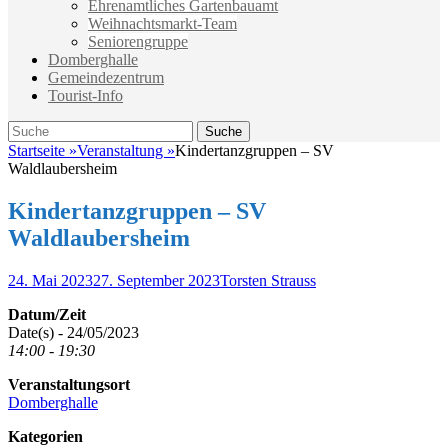
Ehrenamtliches Gartenbauamt
Weihnachtsmarkt-Team
Seniorengruppe
Domberghalle
Gemeindezentrum
Tourist-Info
Suche
Suche
nach:
Startseite
»
Veranstaltung
»
Kindertanzgruppen – SV
Waldlaubersheim
Kindertanzgruppen – SV
Waldlaubersheim
Veröffentlicht
Autor
24. Mai 2023
27. September 2023
Torsten Strauss
am
Datum/Zeit
Date(s) - 24/05/2023
14:00 - 19:30
Veranstaltungsort
Domberghalle
Kategorien