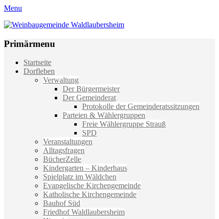
Menu
Weinbaugemeinde Waldlaubersheim
Einfach schön leben
Primärmenu
Weiter
Startseite
zum
Dorfleben
Inhalt
Verwaltung
Der Bürgermeister
Der Gemeinderat
Protokolle der Gemeinderatssitzungen
Parteien & Wählergruppen
Freie Wählergruppe Strauß
SPD
Veranstaltungen
Alltagsfragen
BücherZelle
Kindergarten – Kinderhaus
Spielplatz im Wäldchen
Evangelische Kirchengemeinde
Katholische Kirchengemeinde
Bauhof Süd
Friedhof Waldlaubersheim