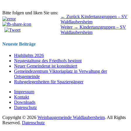
Bitte folgen und liken Sie uns:
Beitragsnavigation
Vorhergehender
← Zurück
Kindertanzgruppen – SV
Beitrag:
Waldlaubersheim
Nächster
Weiter →
Kindertanzgruppen – SV
Beitrag:
Waldlaubersheim
Neueste Beiträge
Highlights 2026
Neugestaltung des Friedhofs beginnt
Neuer Gemeinderat ist konstituiert
Gemeindezentrum Viktoriaplatz in Verwaltung der
Ortsgemeinde
Ruhegelegenheiten für Spaziergänger
Impressum
Kontakt
Downloads
Datenschutz
Copyright © 2026
Weinbaugemeinde Waldlaubersheim
. All Rights
Reserved.
Datenschutz
Nach