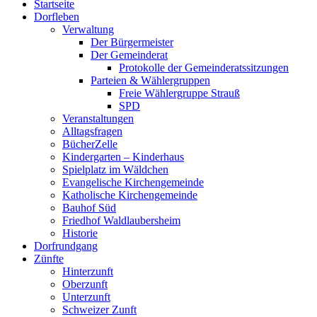
Startseite
oben
Dorfleben
scrollen
Verwaltung
Der Bürgermeister
Der Gemeinderat
Protokolle der Gemeinderatssitzungen
Parteien & Wählergruppen
Freie Wählergruppe Strauß
SPD
Veranstaltungen
Alltagsfragen
BücherZelle
Kindergarten – Kinderhaus
Spielplatz im Wäldchen
Evangelische Kirchengemeinde
Katholische Kirchengemeinde
Bauhof Süd
Friedhof Waldlaubersheim
Historie
Dorfrundgang
Zünfte
Hinterzunft
Oberzunft
Unterzunft
Schweizer Zunft