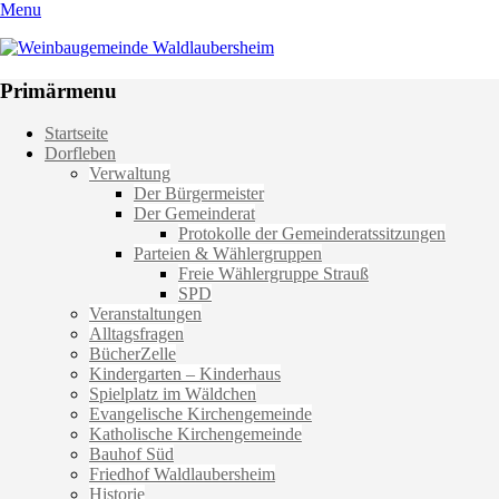
Menu
Weinbaugemeinde Waldlaubersheim
Einfach schön leben
Primärmenu
Weiter
Startseite
zum
Dorfleben
Inhalt
Verwaltung
Der Bürgermeister
Der Gemeinderat
Protokolle der Gemeinderatssitzungen
Parteien & Wählergruppen
Freie Wählergruppe Strauß
SPD
Veranstaltungen
Alltagsfragen
BücherZelle
Kindergarten – Kinderhaus
Spielplatz im Wäldchen
Evangelische Kirchengemeinde
Katholische Kirchengemeinde
Bauhof Süd
Friedhof Waldlaubersheim
Historie