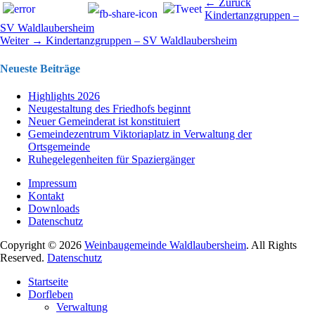
Beitragsnavigation
Vorhergehend
← Zurück
Beitrag:
Kindertanzgruppen –
SV Waldlaubersheim
Nächster
Weiter →
Kindertanzgruppen – SV Waldlaubersheim
Beitrag:
Neueste Beiträge
Highlights 2026
Neugestaltung des Friedhofs beginnt
Neuer Gemeinderat ist konstituiert
Gemeindezentrum Viktoriaplatz in Verwaltung der
Ortsgemeinde
Ruhegelegenheiten für Spaziergänger
Impressum
Kontakt
Downloads
Datenschutz
Copyright © 2026
Weinbaugemeinde Waldlaubersheim
. All Rights
Reserved.
Datenschutz
Nach
Startseite
oben
Dorfleben
scrollen
Verwaltung