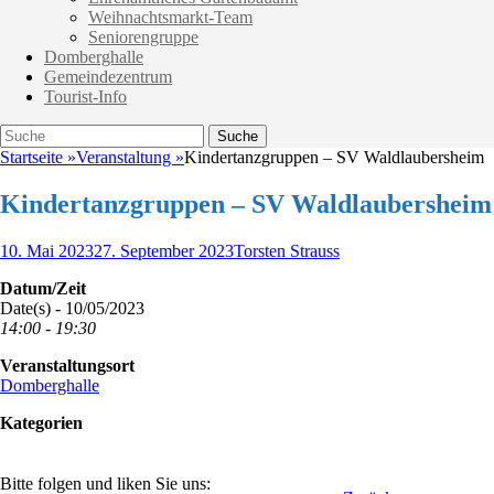
Weihnachtsmarkt-Team
Seniorengruppe
Domberghalle
Gemeindezentrum
Tourist-Info
Suche
Suche
nach:
Startseite
»
Veranstaltung
»
Kindertanzgruppen – SV Waldlaubersheim
Kindertanzgruppen – SV Waldlaubersheim
Veröffentlicht
Autor
10. Mai 2023
27. September 2023
Torsten Strauss
am
Datum/Zeit
Date(s) - 10/05/2023
14:00 - 19:30
Veranstaltungsort
Domberghalle
Kategorien
Bitte folgen und liken Sie uns: