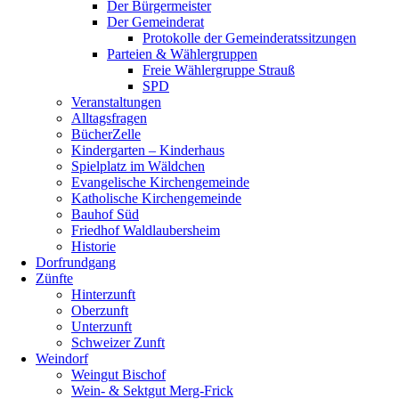
Der Bürgermeister
Der Gemeinderat
Protokolle der Gemeinderatssitzungen
Parteien & Wählergruppen
Freie Wählergruppe Strauß
SPD
Veranstaltungen
Alltagsfragen
BücherZelle
Kindergarten – Kinderhaus
Spielplatz im Wäldchen
Evangelische Kirchengemeinde
Katholische Kirchengemeinde
Bauhof Süd
Friedhof Waldlaubersheim
Historie
Dorfrundgang
Zünfte
Hinterzunft
Oberzunft
Unterzunft
Schweizer Zunft
Weindorf
Weingut Bischof
Wein- & Sektgut Merg-Frick