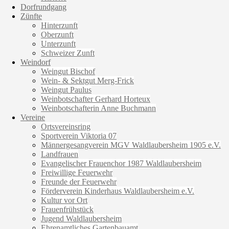
Dorfrundgang
Zünfte
Hinterzunft
Oberzunft
Unterzunft
Schweizer Zunft
Weindorf
Weingut Bischof
Wein- & Sektgut Merg-Frick
Weingut Paulus
Weinbotschafter Gerhard Horteux
Weinbotschafterin Anne Buchmann
Vereine
Ortsvereinsring
Sportverein Viktoria 07
Männergesangverein MGV Waldlaubersheim 1905 e.V.
Landfrauen
Evangelischer Frauenchor 1987 Waldlaubersheim
Freiwillige Feuerwehr
Freunde der Feuerwehr
Förderverein Kinderhaus Waldlaubersheim e.V.
Kultur vor Ort
Frauenfrühstück
Jugend Waldlaubersheim
Ehrenamtliches Gartenbauamt