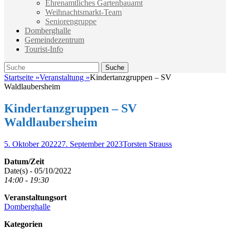
Ehrenamtliches Gartenbauamt
Weihnachtsmarkt-Team
Seniorengruppe
Domberghalle
Gemeindezentrum
Tourist-Info
Suche
Suche
nach:
Startseite
»
Veranstaltung
»
Kindertanzgruppen – SV
Waldlaubersheim
Kindertanzgruppen – SV
Waldlaubersheim
Veröffentlicht
Autor
5. Oktober 2022
27. September 2023
Torsten Strauss
am
Datum/Zeit
Date(s) - 05/10/2022
14:00 - 19:30
Veranstaltungsort
Domberghalle
Kategorien