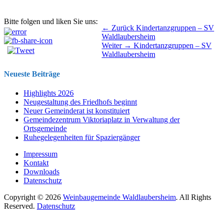
Bitte folgen und liken Sie uns:
Beitragsnavigation
Vorhergehender
← Zurück
Kindertanzgruppen – SV
Beitrag:
Waldlaubersheim
Nächster
Weiter →
Kindertanzgruppen – SV
Beitrag:
Waldlaubersheim
Neueste Beiträge
Highlights 2026
Neugestaltung des Friedhofs beginnt
Neuer Gemeinderat ist konstituiert
Gemeindezentrum Viktoriaplatz in Verwaltung der
Ortsgemeinde
Ruhegelegenheiten für Spaziergänger
Impressum
Kontakt
Downloads
Datenschutz
Copyright © 2026
Weinbaugemeinde Waldlaubersheim
. All Rights
Reserved.
Datenschutz
Nach