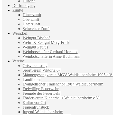
Historie
Dorfrundgang
Zünfte
Hinterzunft
Oberzunft
Unterzunft
Schweizer Zunft
Weindorf
Weingut Bischof
Wein- & Sektgut Merg-Frick
Weingut Paulus
Weinbotschafter Gerhard Horteux
Weinbotschafterin Anne Buchmann
Vereine
Ortsvereinsring
Sportverein Viktoria 07
Männergesangverein MGV Waldlaubersheim 1905 e.V.
Landfrauen
Evangelischer Frauenchor 1987 Waldlaubersheim
Freiwillige Feuerwehr
Freunde der Feuerwehr
Förderverein Kinderhaus Waldlaubersheim e.V.
Kultur vor Ort
Frauenfrühstück
Jugend Waldlaubersheim