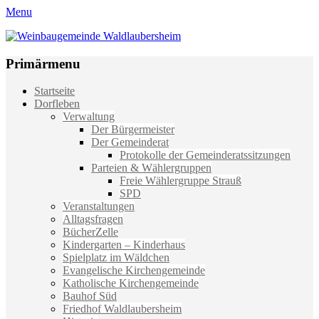
Menu
Weinbaugemeinde Waldlaubersheim
Einfach schön leben
Primärmenu
Weiter
Startseite
zum
Dorfleben
Inhalt
Verwaltung
Der Bürgermeister
Der Gemeinderat
Protokolle der Gemeinderatssitzungen
Parteien & Wählergruppen
Freie Wählergruppe Strauß
SPD
Veranstaltungen
Alltagsfragen
BücherZelle
Kindergarten – Kinderhaus
Spielplatz im Wäldchen
Evangelische Kirchengemeinde
Katholische Kirchengemeinde
Bauhof Süd
Friedhof Waldlaubersheim