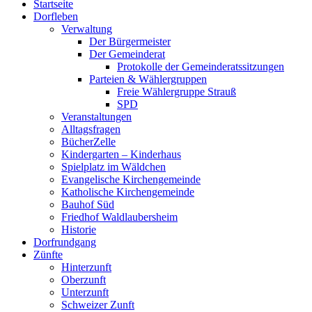
Startseite
oben
Dorfleben
scrollen
Verwaltung
Der Bürgermeister
Der Gemeinderat
Protokolle der Gemeinderatssitzungen
Parteien & Wählergruppen
Freie Wählergruppe Strauß
SPD
Veranstaltungen
Alltagsfragen
BücherZelle
Kindergarten – Kinderhaus
Spielplatz im Wäldchen
Evangelische Kirchengemeinde
Katholische Kirchengemeinde
Bauhof Süd
Friedhof Waldlaubersheim
Historie
Dorfrundgang
Zünfte
Hinterzunft
Oberzunft
Unterzunft
Schweizer Zunft