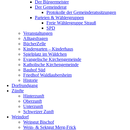
Der Bürgermeister
Der Gemeinderat
Protokolle der Gemeinderatssitzungen
Parteien & Wählergruppen
Freie Wählergruppe Strauß
SPD
Veranstaltungen
Alltagsfragen
BücherZelle
Kindergarten – Kinderhaus
Spielplatz im Wäldchen
Evangelische Kirchengemeinde
Katholische Kirchengemeinde
Bauhof Süd
Friedhof Waldlaubersheim
Historie
Dorfrundgang
Zünfte
Hinterzunft
Oberzunft
Unterzunft
Schweizer Zunft
Weindorf
Weingut Bischof
Wein- & Sektgut Merg-Frick