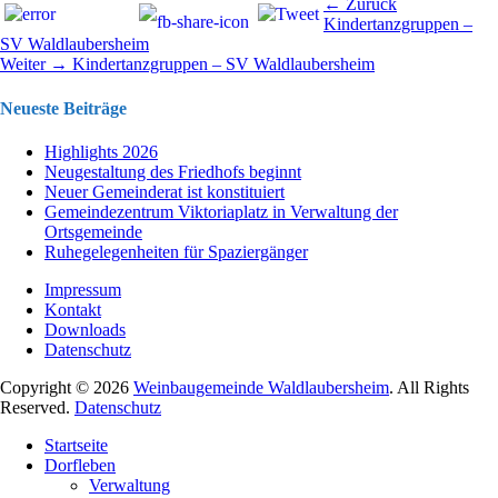
Beitragsnavigation
Vorhergehend
← Zurück
Beitrag:
Kindertanzgruppen –
SV Waldlaubersheim
Nächster
Weiter →
Kindertanzgruppen – SV Waldlaubersheim
Beitrag:
Neueste Beiträge
Highlights 2026
Neugestaltung des Friedhofs beginnt
Neuer Gemeinderat ist konstituiert
Gemeindezentrum Viktoriaplatz in Verwaltung der
Ortsgemeinde
Ruhegelegenheiten für Spaziergänger
Impressum
Kontakt
Downloads
Datenschutz
Copyright © 2026
Weinbaugemeinde Waldlaubersheim
. All Rights
Reserved.
Datenschutz
Nach
Startseite
oben
Dorfleben
scrollen
Verwaltung