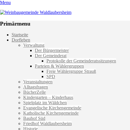
Menu
Weinbaugemeinde Waldlaubersheim
Einfach schön leben
Primärmenu
Weiter
Startseite
zum
Dorfleben
Inhalt
Verwaltung
Der Bürgermeister
Der Gemeinderat
Protokolle der Gemeinderatssitzungen
Parteien & Wählergruppen
Freie Wählergruppe Strauß
SPD
Veranstaltungen
Alltagsfragen
BücherZelle
Kindergarten – Kinderhaus
Spielplatz im Wäldchen
Evangelische Kirchengemeinde
Katholische Kirchengemeinde
Bauhof Süd
Friedhof Waldlaubersheim
Historie