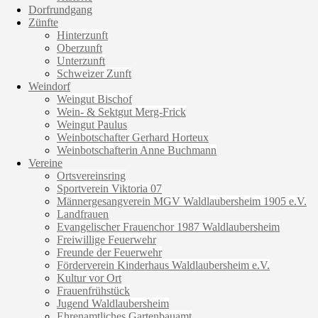
Dorfrundgang
Zünfte
Hinterzunft
Oberzunft
Unterzunft
Schweizer Zunft
Weindorf
Weingut Bischof
Wein- & Sektgut Merg-Frick
Weingut Paulus
Weinbotschafter Gerhard Horteux
Weinbotschafterin Anne Buchmann
Vereine
Ortsvereinsring
Sportverein Viktoria 07
Männergesangverein MGV Waldlaubersheim 1905 e.V.
Landfrauen
Evangelischer Frauenchor 1987 Waldlaubersheim
Freiwillige Feuerwehr
Freunde der Feuerwehr
Förderverein Kinderhaus Waldlaubersheim e.V.
Kultur vor Ort
Frauenfrühstück
Jugend Waldlaubersheim
Ehrenamtliches Gartenbauamt