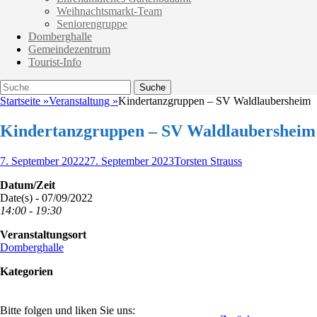
Weihnachtsmarkt-Team
Seniorengruppe
Domberghalle
Gemeindezentrum
Tourist-Info
Suche
Suche
nach:
Startseite
»
Veranstaltung
»
Kindertanzgruppen – SV Waldlaubersheim
Kindertanzgruppen – SV Waldlaubersheim
Veröffentlicht
Autor
7. September 2022
27. September 2023
Torsten Strauss
am
Datum/Zeit
Date(s) - 07/09/2022
14:00 - 19:30
Veranstaltungsort
Domberghalle
Kategorien
Bitte folgen und liken Sie uns: