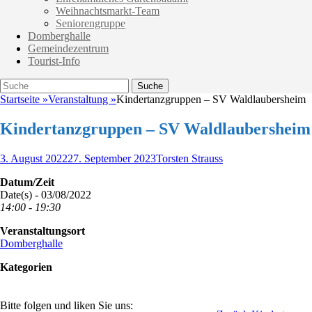
Weihnachtsmarkt-Team
Seniorengruppe
Domberghalle
Gemeindezentrum
Tourist-Info
Suche
Suche
nach:
Startseite
»
Veranstaltung
»
Kindertanzgruppen – SV Waldlaubersheim
Kindertanzgruppen – SV Waldlaubersheim
Veröffentlicht
Autor
3. August 2022
27. September 2023
Torsten Strauss
am
Datum/Zeit
Date(s) - 03/08/2022
14:00 - 19:30
Veranstaltungsort
Domberghalle
Kategorien
Bitte folgen und liken Sie uns: