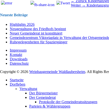
Beitragsnavigation
Vorhergehend
← Zurück
Kindertanzgr
Nächster
Beitrag:
Weiter →
Kindertanzgr
Beitrag:
Neueste Beiträge
Highlights 2026
Neugestaltung des Friedhofs beginnt
Neuer Gemeinderat ist konstituiert
Gemeindezentrum Viktoriaplatz in Verwaltung der Ortsgemeind
Ruhegelegenheiten für Spaziergänger
Impressum
Kontakt
Downloads
Datenschutz
Copyright © 2026
Weinbaugemeinde Waldlaubersheim
. All Rights Re
Nach
Startseite
oben
Dorfleben
scrollen
Verwaltung
Der Bürgermeister
Der Gemeinderat
Protokolle der Gemeinderatssitzungen
Parteien & Wählergruppen