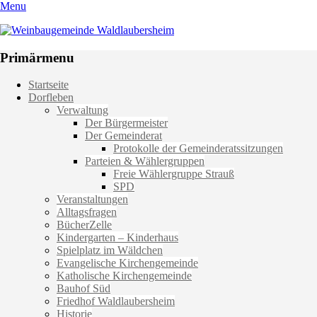
Menu
Weinbaugemeinde Waldlaubersheim
Einfach schön leben
Primärmenu
Weiter
Startseite
zum
Dorfleben
Inhalt
Verwaltung
Der Bürgermeister
Der Gemeinderat
Protokolle der Gemeinderatssitzungen
Parteien & Wählergruppen
Freie Wählergruppe Strauß
SPD
Veranstaltungen
Alltagsfragen
BücherZelle
Kindergarten – Kinderhaus
Spielplatz im Wäldchen
Evangelische Kirchengemeinde
Katholische Kirchengemeinde
Bauhof Süd
Friedhof Waldlaubersheim
Historie