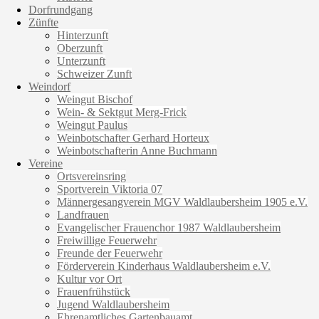
Dorfrundgang
Zünfte
Hinterzunft
Oberzunft
Unterzunft
Schweizer Zunft
Weindorf
Weingut Bischof
Wein- & Sektgut Merg-Frick
Weingut Paulus
Weinbotschafter Gerhard Horteux
Weinbotschafterin Anne Buchmann
Vereine
Ortsvereinsring
Sportverein Viktoria 07
Männergesangverein MGV Waldlaubersheim 1905 e.V.
Landfrauen
Evangelischer Frauenchor 1987 Waldlaubersheim
Freiwillige Feuerwehr
Freunde der Feuerwehr
Förderverein Kinderhaus Waldlaubersheim e.V.
Kultur vor Ort
Frauenfrühstück
Jugend Waldlaubersheim
Ehrenamtliches Gartenbauamt