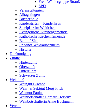
Freie Wählergruppe Strauß
SPD
Veranstaltungen
Alltagsfragen
BücherZelle
Kindergarten – Kinderhaus
Spielplatz im Wäldchen
Evangelische Kirchengemeinde
Katholische Kirchengemeinde
Bauhof Süd
Friedhof Waldlaubersheim
Historie
Dorfrundgang
Zünfte
Hinterzunft
Oberzunft
Unterzunft
Schweizer Zunft
Weindorf
Weingut Bischof
Wein- & Sektgut Merg-Frick
Weingut Paulus
Weinbotschafter Gerhard Horteux
Weinbotschafterin Anne Buchmann
Vereine