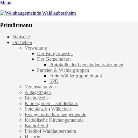
Menu
Weinbaugemeinde Waldlaubersheim
Einfach schön leben
Primärmenu
Weiter
Startseite
zum
Dorfleben
Inhalt
Verwaltung
Der Bürgermeister
Der Gemeinderat
Protokolle der Gemeinderatssitzungen
Parteien & Wählergruppen
Freie Wählergruppe Strauß
SPD
Veranstaltungen
Alltagsfragen
BücherZelle
Kindergarten – Kinderhaus
Spielplatz im Wäldchen
Evangelische Kirchengemeinde
Katholische Kirchengemeinde
Bauhof Süd
Friedhof Waldlaubersheim
Historie