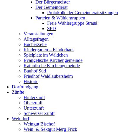
Der Bürgermeister
Der Gemeinderat
Protokolle der Gemeinderatssitzungen
Parteien & Wählergruppen
Freie Wählergruppe Strauß
SPD
Veranstaltungen
Alltagsfragen
BücherZelle
Kindergarten – Kinderhaus
Spielplatz im Wäldchen
Evangelische Kirchengemeinde
Katholische Kirchengemeinde
Bauhof Süd
Friedhof Waldlaubersheim
Historie
Dorfrundgang
Zünfte
Hinterzunft
Oberzunft
Unterzunft
Schweizer Zunft
Weindorf
Weingut Bischof
Wein- & Sektgut Merg-Frick