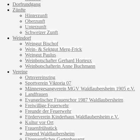
Dorfrundgang
Zünfte
Hinterzunft
Oberzunft
Unterzunft
Schweizer Zunft
Weindorf
Weingut Bischof
Wein- & Sektgut Merg-Frick
Weingut Paulus
Weinbotschafter Gerhard Horteux
Weinbotschafterin Anne Buchmann
Vereine
Ortsvereinsring
Sportverein Viktoria 07
Männergesangverein MGV Waldlaubersheim 1905 e.V.
Landfrauen
Evangelischer Frauenchor 1987 Waldlaubersheim
Freiwillige Feuerwehr
Freunde der Feuerwehr
Förderverein Kinderhaus Waldlaubersheim e.V.
Kultur vor Ort
Frauenfrühstück
Jugend Waldlaubersheim
Ehrenamtliches Gartenbauamt