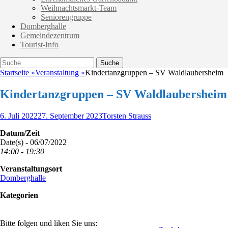
Weihnachtsmarkt-Team
Seniorengruppe
Domberghalle
Gemeindezentrum
Tourist-Info
Suche
Suche
nach:
Startseite
»
Veranstaltung
»
Kindertanzgruppen – SV Waldlaubersheim
Kindertanzgruppen – SV Waldlaubersheim
Veröffentlicht
Autor
6. Juli 2022
27. September 2023
Torsten Strauss
am
Datum/Zeit
Date(s) - 06/07/2022
14:00 - 19:30
Veranstaltungsort
Domberghalle
Kategorien
Bitte folgen und liken Sie uns: