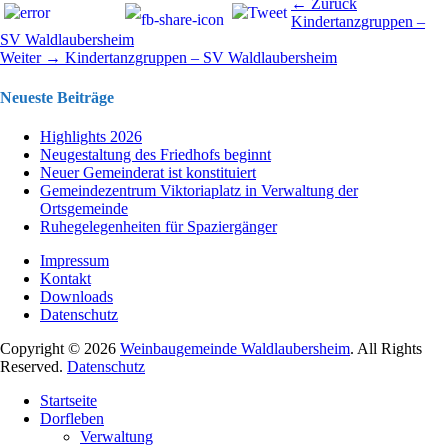
Beitragsnavigation
Vorhergehend
← Zurück
Beitrag:
Kindertanzgruppen –
SV Waldlaubersheim
Nächster
Weiter →
Kindertanzgruppen – SV Waldlaubersheim
Beitrag:
Neueste Beiträge
Highlights 2026
Neugestaltung des Friedhofs beginnt
Neuer Gemeinderat ist konstituiert
Gemeindezentrum Viktoriaplatz in Verwaltung der
Ortsgemeinde
Ruhegelegenheiten für Spaziergänger
Impressum
Kontakt
Downloads
Datenschutz
Copyright © 2026
Weinbaugemeinde Waldlaubersheim
. All Rights
Reserved.
Datenschutz
Nach
Startseite
oben
Dorfleben
scrollen
Verwaltung