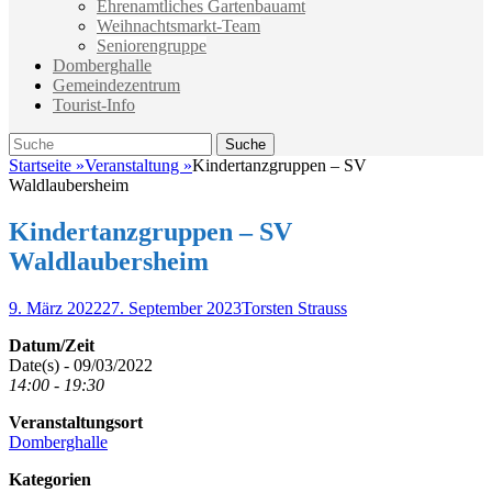
Ehrenamtliches Gartenbauamt
Weihnachtsmarkt-Team
Seniorengruppe
Domberghalle
Gemeindezentrum
Tourist-Info
Suche
Suche
nach:
Startseite
»
Veranstaltung
»
Kindertanzgruppen – SV
Waldlaubersheim
Kindertanzgruppen – SV
Waldlaubersheim
Veröffentlicht
Autor
9. März 2022
27. September 2023
Torsten Strauss
am
Datum/Zeit
Date(s) - 09/03/2022
14:00 - 19:30
Veranstaltungsort
Domberghalle
Kategorien