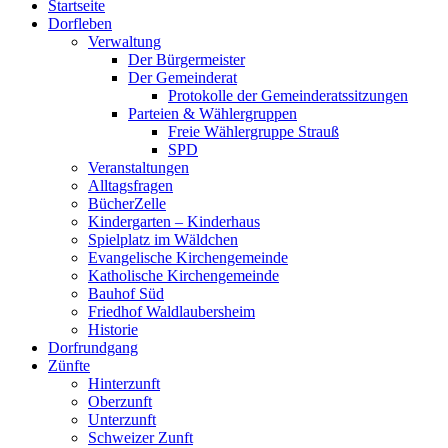
Startseite
oben
Dorfleben
scrollen
Verwaltung
Der Bürgermeister
Der Gemeinderat
Protokolle der Gemeinderatssitzungen
Parteien & Wählergruppen
Freie Wählergruppe Strauß
SPD
Veranstaltungen
Alltagsfragen
BücherZelle
Kindergarten – Kinderhaus
Spielplatz im Wäldchen
Evangelische Kirchengemeinde
Katholische Kirchengemeinde
Bauhof Süd
Friedhof Waldlaubersheim
Historie
Dorfrundgang
Zünfte
Hinterzunft
Oberzunft
Unterzunft
Schweizer Zunft