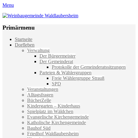
Menu
Weinbaugemeinde Waldlaubersheim
Einfach schön leben
Primärmenu
Weiter
Startseite
zum
Dorfleben
Inhalt
Verwaltung
Der Bürgermeister
Der Gemeinderat
Protokolle der Gemeinderatssitzungen
Parteien & Wählergruppen
Freie Wählergruppe Strauß
SPD
Veranstaltungen
Alltagsfragen
BücherZelle
Kindergarten – Kinderhaus
Spielplatz im Wäldchen
Evangelische Kirchengemeinde
Katholische Kirchengemeinde
Bauhof Süd
Friedhof Waldlaubersheim