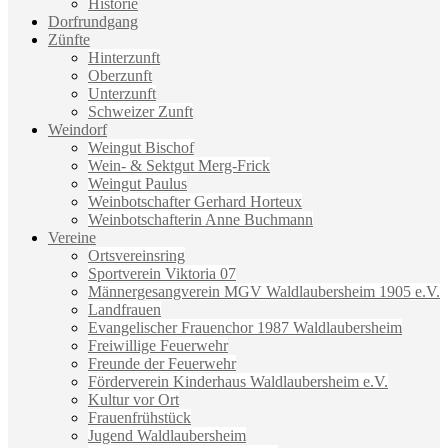
Historie
Dorfrundgang
Zünfte
Hinterzunft
Oberzunft
Unterzunft
Schweizer Zunft
Weindorf
Weingut Bischof
Wein- & Sektgut Merg-Frick
Weingut Paulus
Weinbotschafter Gerhard Horteux
Weinbotschafterin Anne Buchmann
Vereine
Ortsvereinsring
Sportverein Viktoria 07
Männergesangverein MGV Waldlaubersheim 1905 e.V.
Landfrauen
Evangelischer Frauenchor 1987 Waldlaubersheim
Freiwillige Feuerwehr
Freunde der Feuerwehr
Förderverein Kinderhaus Waldlaubersheim e.V.
Kultur vor Ort
Frauenfrühstück
Jugend Waldlaubersheim