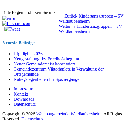
Bitte folgen und liken Sie uns:
Beitragsnavigation
Vorhergehender
← Zurück
Kindertanzgruppen – SV
Beitrag:
Waldlaubersheim
Nächster
Weiter →
Kindertanzgruppen – SV
Beitrag:
Waldlaubersheim
Neueste Beiträge
Highlights 2026
Neugestaltung des Friedhofs beginnt
Neuer Gemeinderat ist konstituiert
Gemeindezentrum Viktoriaplatz in Verwaltung der
Ortsgemeinde
Ruhegelegenheiten für Spaziergänger
Impressum
Kontakt
Downloads
Datenschutz
Copyright © 2026
Weinbaugemeinde Waldlaubersheim
. All Rights
Reserved.
Datenschutz
Nach