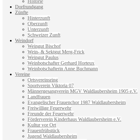
Historie
Dorfrundgang
Zünfte
Hinterzunft
Oberzunft
Unterzunft
Schweizer Zunft
Weindorf
Weingut Bischof
Wein- & Sektgut Merg-Frick
Weingut Paulus
Weinbotschafter Gerhard Horteux
Weinbotschafterin Anne Buchmann
Vereine
Ortsvereinsring
Sportverein Viktoria 07
Männergesangverein MGV Waldlaubersheim 1905 e.V.
Landfrauen
Evangelischer Frauenchor 1987 Waldlaubersheim
Freiwillige Feuerwehr
Freunde der Feuerwehr
Förderverein Kinderhaus Waldlaubersheim e.V.
Kultur vor Ort
Frauenfrühstück
Jugend Waldlaubersheim