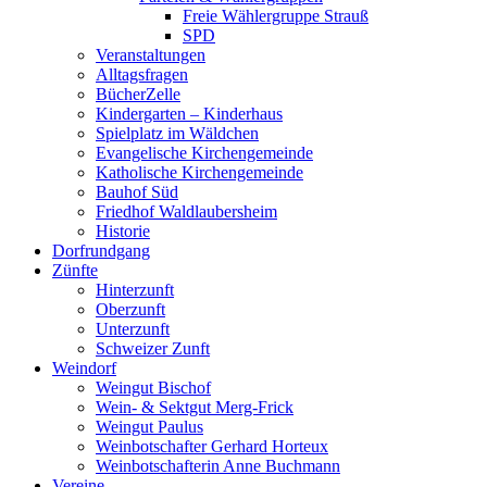
Freie Wählergruppe Strauß
SPD
Veranstaltungen
Alltagsfragen
BücherZelle
Kindergarten – Kinderhaus
Spielplatz im Wäldchen
Evangelische Kirchengemeinde
Katholische Kirchengemeinde
Bauhof Süd
Friedhof Waldlaubersheim
Historie
Dorfrundgang
Zünfte
Hinterzunft
Oberzunft
Unterzunft
Schweizer Zunft
Weindorf
Weingut Bischof
Wein- & Sektgut Merg-Frick
Weingut Paulus
Weinbotschafter Gerhard Horteux
Weinbotschafterin Anne Buchmann
Vereine