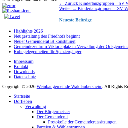
Beitragsnavigation
Vorhergehender
← Zurück
Kindertanzgruppen – SV 
Nächster
Beitrag:
Weiter →
Kindertanzgruppen – SV W
Beitrag:
Neueste Beiträge
Highlights 2026
Neugestaltung des Friedhofs beginnt
Neuer Gemeinderat ist konstituiert
Gemeindezentrum Viktoriaplatz in Verwaltung der Ortsgemein
Ruhegelegenheiten für Spaziergänger
Impressum
Kontakt
Downloads
Datenschutz
Copyright © 2026
Weinbaugemeinde Waldlaubersheim
. All Rights 
Nach
Startseite
oben
Dorfleben
scrollen
Verwaltung
Der Bürgermeister
Der Gemeinderat
Protokolle der Gemeinderatssitzungen
Parteien & Wählergruppen