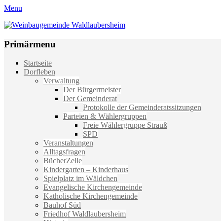
Menu
Weinbaugemeinde Waldlaubersheim
Einfach schön leben
Primärmenu
Weiter
Startseite
zum
Dorfleben
Inhalt
Verwaltung
Der Bürgermeister
Der Gemeinderat
Protokolle der Gemeinderatssitzungen
Parteien & Wählergruppen
Freie Wählergruppe Strauß
SPD
Veranstaltungen
Alltagsfragen
BücherZelle
Kindergarten – Kinderhaus
Spielplatz im Wäldchen
Evangelische Kirchengemeinde
Katholische Kirchengemeinde
Bauhof Süd
Friedhof Waldlaubersheim