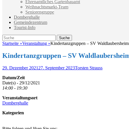
Ehrenamtliches Gartenbauamt
Weihnachtsmarkt-Team
Seniorengruppe
Domberghalle
Gemeindezentrum
Tourist-Info
Suche
Suche
nach:
Startseite
»
Veranstaltung
»
Kindertanzgruppen – SV Waldlaubersheim
Kindertanzgruppen – SV Waldlaubershei
Veröffentlicht
Autor
29. Dezember 2021
27. September 2023
Torsten Strauss
am
Datum/Zeit
Date(s) - 29/12/2021
14:00 - 19:30
Veranstaltungsort
Domberghalle
Kategorien
Bitte folgen und liken Sie uns: