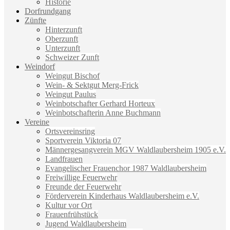
Historie
Dorfrundgang
Zünfte
Hinterzunft
Oberzunft
Unterzunft
Schweizer Zunft
Weindorf
Weingut Bischof
Wein- & Sektgut Merg-Frick
Weingut Paulus
Weinbotschafter Gerhard Horteux
Weinbotschafterin Anne Buchmann
Vereine
Ortsvereinsring
Sportverein Viktoria 07
Männergesangverein MGV Waldlaubersheim 1905 e.V.
Landfrauen
Evangelischer Frauenchor 1987 Waldlaubersheim
Freiwillige Feuerwehr
Freunde der Feuerwehr
Förderverein Kinderhaus Waldlaubersheim e.V.
Kultur vor Ort
Frauenfrühstück
Jugend Waldlaubersheim