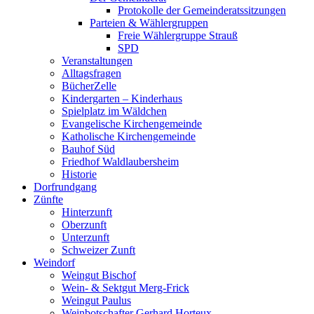
Protokolle der Gemeinderatssitzungen
Parteien & Wählergruppen
Freie Wählergruppe Strauß
SPD
Veranstaltungen
Alltagsfragen
BücherZelle
Kindergarten – Kinderhaus
Spielplatz im Wäldchen
Evangelische Kirchengemeinde
Katholische Kirchengemeinde
Bauhof Süd
Friedhof Waldlaubersheim
Historie
Dorfrundgang
Zünfte
Hinterzunft
Oberzunft
Unterzunft
Schweizer Zunft
Weindorf
Weingut Bischof
Wein- & Sektgut Merg-Frick
Weingut Paulus
Weinbotschafter Gerhard Horteux