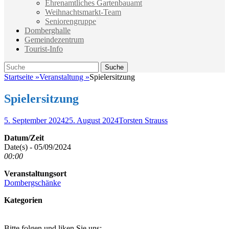
Ehrenamtliches Gartenbauamt
Weihnachtsmarkt-Team
Seniorengruppe
Domberghalle
Gemeindezentrum
Tourist-Info
Suche
Suche
nach:
Startseite
»
Veranstaltung
»
Spielersitzung
Spielersitzung
Veröffentlicht
Autor
5. September 2024
25. August 2024
Torsten Strauss
am
Datum/Zeit
Date(s) - 05/09/2024
00:00
Veranstaltungsort
Dombergschänke
Kategorien
Bitte folgen und liken Sie uns: