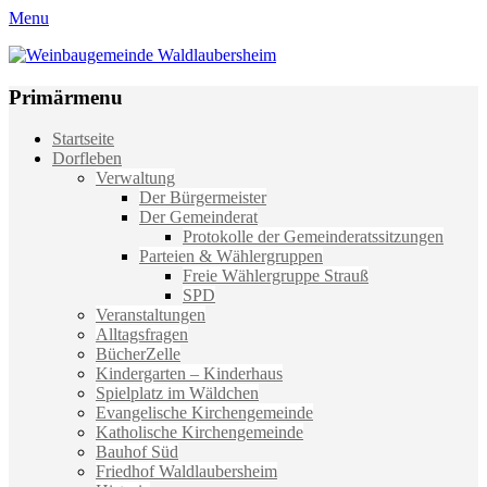
Menu
Weinbaugemeinde Waldlaubersheim
Einfach schön leben
Primärmenu
Weiter
Startseite
zum
Dorfleben
Inhalt
Verwaltung
Der Bürgermeister
Der Gemeinderat
Protokolle der Gemeinderatssitzungen
Parteien & Wählergruppen
Freie Wählergruppe Strauß
SPD
Veranstaltungen
Alltagsfragen
BücherZelle
Kindergarten – Kinderhaus
Spielplatz im Wäldchen
Evangelische Kirchengemeinde
Katholische Kirchengemeinde
Bauhof Süd
Friedhof Waldlaubersheim