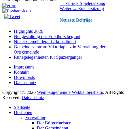
Beitragsnavigation
Vorhergehender
← Zurück
Spielersitzung
Nächster
Beitrag:
Weiter →
Spielersitzung
Beitrag:
Neueste Beiträge
Highlights 2026
Neugestaltung des Friedhofs beginnt
Neuer Gemeinderat ist konstituiert
Gemeindezentrum Viktoriaplatz in Verwaltung der
Ortsgemeinde
Ruhegelegenheiten für Spaziergänger
Impressum
Kontakt
Downloads
Datenschutz
Copyright © 2026
Weinbaugemeinde Waldlaubersheim
. All Rights
Reserved.
Datenschutz
Nach
Startseite
oben
Dorfleben
scrollen
Verwaltung
Der Bürgermeister
Der Gemeinderat