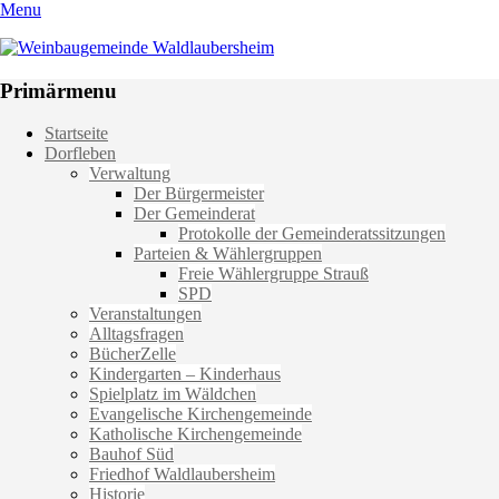
Menu
Weinbaugemeinde Waldlaubersheim
Einfach schön leben
Primärmenu
Weiter
Startseite
zum
Dorfleben
Inhalt
Verwaltung
Der Bürgermeister
Der Gemeinderat
Protokolle der Gemeinderatssitzungen
Parteien & Wählergruppen
Freie Wählergruppe Strauß
SPD
Veranstaltungen
Alltagsfragen
BücherZelle
Kindergarten – Kinderhaus
Spielplatz im Wäldchen
Evangelische Kirchengemeinde
Katholische Kirchengemeinde
Bauhof Süd
Friedhof Waldlaubersheim
Historie