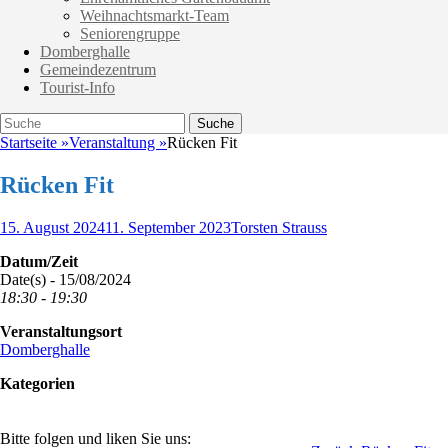
Weihnachtsmarkt-Team
Seniorengruppe
Domberghalle
Gemeindezentrum
Tourist-Info
Suche
Suche
nach:
Startseite
»
Veranstaltung
»
Rücken Fit
Rücken Fit
Veröffentlicht
Autor
15. August 2024
11. September 2023
Torsten Strauss
am
Datum/Zeit
Date(s) - 15/08/2024
18:30 - 19:30
Veranstaltungsort
Domberghalle
Kategorien
Bitte folgen und liken Sie uns: