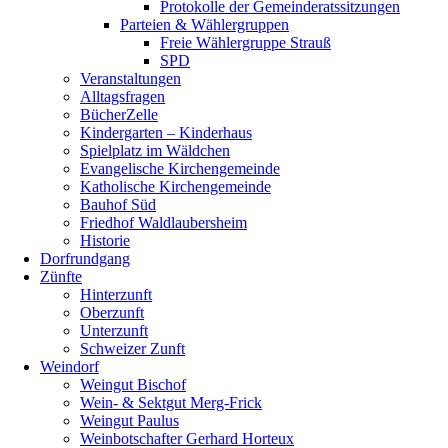
Protokolle der Gemeinderatssitzungen
Parteien & Wählergruppen
Freie Wählergruppe Strauß
SPD
Veranstaltungen
Alltagsfragen
BücherZelle
Kindergarten – Kinderhaus
Spielplatz im Wäldchen
Evangelische Kirchengemeinde
Katholische Kirchengemeinde
Bauhof Süd
Friedhof Waldlaubersheim
Historie
Dorfrundgang
Zünfte
Hinterzunft
Oberzunft
Unterzunft
Schweizer Zunft
Weindorf
Weingut Bischof
Wein- & Sektgut Merg-Frick
Weingut Paulus
Weinbotschafter Gerhard Horteux