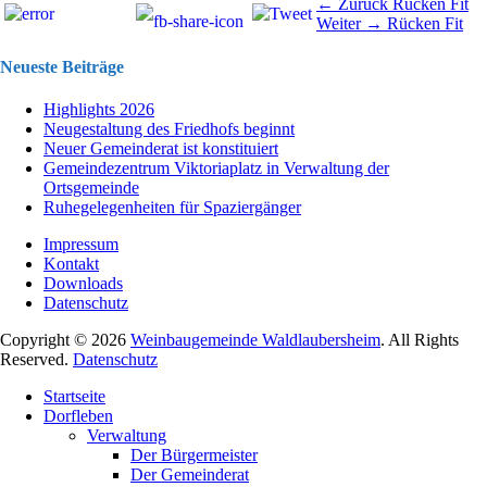
Beitragsnavigation
Vorhergehend
← Zurück
Rücken Fit
Nächster
Beitrag:
Weiter →
Rücken Fit
Beitrag:
Neueste Beiträge
Highlights 2026
Neugestaltung des Friedhofs beginnt
Neuer Gemeinderat ist konstituiert
Gemeindezentrum Viktoriaplatz in Verwaltung der
Ortsgemeinde
Ruhegelegenheiten für Spaziergänger
Impressum
Kontakt
Downloads
Datenschutz
Copyright © 2026
Weinbaugemeinde Waldlaubersheim
. All Rights
Reserved.
Datenschutz
Nach
Startseite
oben
Dorfleben
scrollen
Verwaltung
Der Bürgermeister
Der Gemeinderat