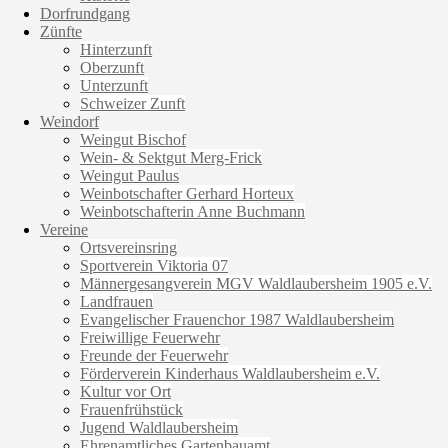
Dorfrundgang
Zünfte
Hinterzunft
Oberzunft
Unterzunft
Schweizer Zunft
Weindorf
Weingut Bischof
Wein- & Sektgut Merg-Frick
Weingut Paulus
Weinbotschafter Gerhard Horteux
Weinbotschafterin Anne Buchmann
Vereine
Ortsvereinsring
Sportverein Viktoria 07
Männergesangverein MGV Waldlaubersheim 1905 e.V.
Landfrauen
Evangelischer Frauenchor 1987 Waldlaubersheim
Freiwillige Feuerwehr
Freunde der Feuerwehr
Förderverein Kinderhaus Waldlaubersheim e.V.
Kultur vor Ort
Frauenfrühstück
Jugend Waldlaubersheim
Ehrenamtliches Gartenbauamt