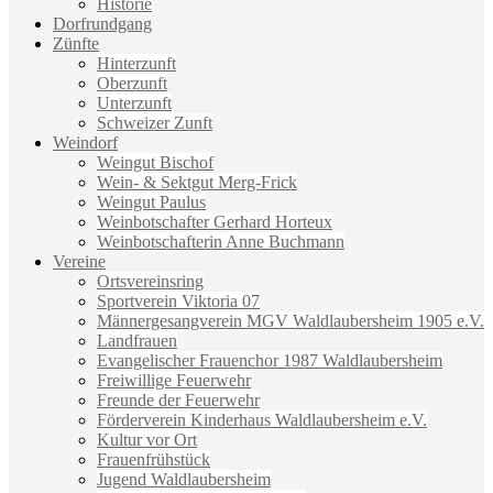
Historie
Dorfrundgang
Zünfte
Hinterzunft
Oberzunft
Unterzunft
Schweizer Zunft
Weindorf
Weingut Bischof
Wein- & Sektgut Merg-Frick
Weingut Paulus
Weinbotschafter Gerhard Horteux
Weinbotschafterin Anne Buchmann
Vereine
Ortsvereinsring
Sportverein Viktoria 07
Männergesangverein MGV Waldlaubersheim 1905 e.V.
Landfrauen
Evangelischer Frauenchor 1987 Waldlaubersheim
Freiwillige Feuerwehr
Freunde der Feuerwehr
Förderverein Kinderhaus Waldlaubersheim e.V.
Kultur vor Ort
Frauenfrühstück
Jugend Waldlaubersheim