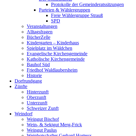
Protokolle der Gemeinderatssitzungen
Parteien & Wählergruppen
Freie Wählergruppe Strauß
SPD
Veranstaltungen
Alltagsfragen
BücherZelle
Kindergarten – Kinderhaus
Spielplatz im Wäldchen
Evangelische Kirchengemeinde
Katholische Kirchengemeinde
Bauhof Süd
Friedhof Waldlaubersheim
Historie
Dorfrundgang
Zünfte
Hinterzunft
Oberzunft
Unterzunft
Schweizer Zunft
Weindorf
Weingut Bischof
Wein- & Sektgut Merg-Frick
Weingut Paulus
Weinbotschafter Gerhard Horteux