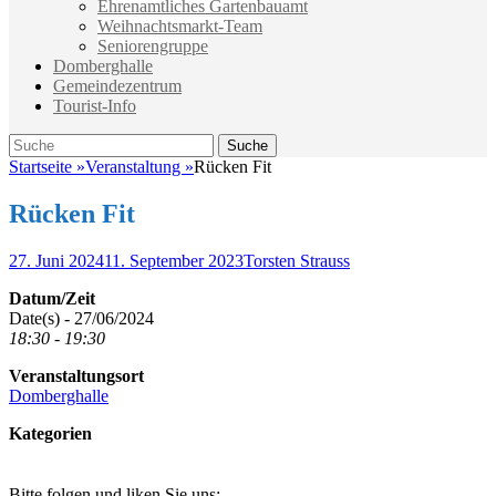
Ehrenamtliches Gartenbauamt
Weihnachtsmarkt-Team
Seniorengruppe
Domberghalle
Gemeindezentrum
Tourist-Info
Suche
Suche
nach:
Startseite
»
Veranstaltung
»
Rücken Fit
Rücken Fit
Veröffentlicht
Autor
27. Juni 2024
11. September 2023
Torsten Strauss
am
Datum/Zeit
Date(s) - 27/06/2024
18:30 - 19:30
Veranstaltungsort
Domberghalle
Kategorien
Bitte folgen und liken Sie uns: