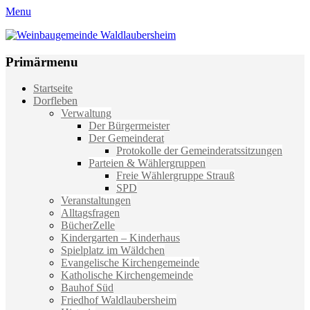
Menu
Weinbaugemeinde Waldlaubersheim
Einfach schön leben
Primärmenu
Weiter
Startseite
zum
Dorfleben
Inhalt
Verwaltung
Der Bürgermeister
Der Gemeinderat
Protokolle der Gemeinderatssitzungen
Parteien & Wählergruppen
Freie Wählergruppe Strauß
SPD
Veranstaltungen
Alltagsfragen
BücherZelle
Kindergarten – Kinderhaus
Spielplatz im Wäldchen
Evangelische Kirchengemeinde
Katholische Kirchengemeinde
Bauhof Süd
Friedhof Waldlaubersheim