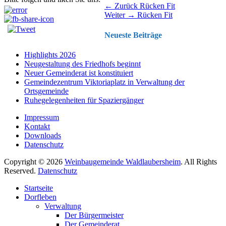
Beitragsnavigation
Vorhergehender
← Zurück
Rücken Fit
Nächster
Beitrag:
Weiter →
Rücken Fit
Beitrag:
Neueste Beiträge
Highlights 2026
Neugestaltung des Friedhofs beginnt
Neuer Gemeinderat ist konstituiert
Gemeindezentrum Viktoriaplatz in Verwaltung der
Ortsgemeinde
Ruhegelegenheiten für Spaziergänger
Impressum
Kontakt
Downloads
Datenschutz
Copyright © 2026
Weinbaugemeinde Waldlaubersheim
. All Rights
Reserved.
Datenschutz
Nach
Startseite
oben
Dorfleben
scrollen
Verwaltung
Der Bürgermeister
Der Gemeinderat