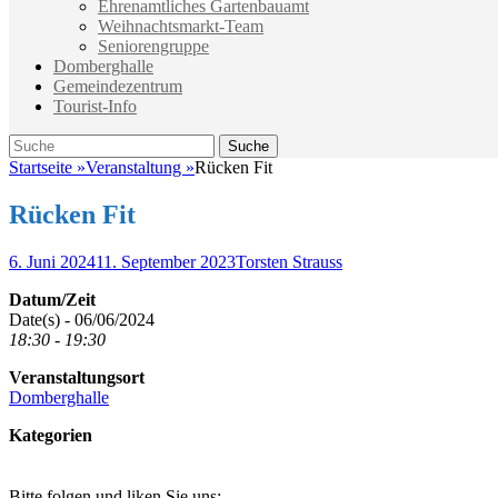
Ehrenamtliches Gartenbauamt
Weihnachtsmarkt-Team
Seniorengruppe
Domberghalle
Gemeindezentrum
Tourist-Info
Suche
Suche
nach:
Startseite
»
Veranstaltung
»
Rücken Fit
Rücken Fit
Veröffentlicht
Autor
6. Juni 2024
11. September 2023
Torsten Strauss
am
Datum/Zeit
Date(s) - 06/06/2024
18:30 - 19:30
Veranstaltungsort
Domberghalle
Kategorien
Bitte folgen und liken Sie uns: