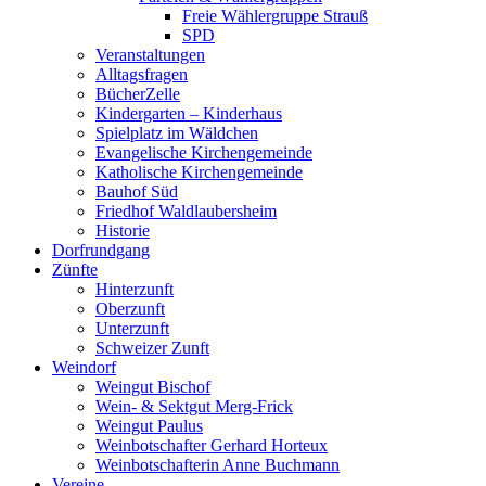
Freie Wählergruppe Strauß
SPD
Veranstaltungen
Alltagsfragen
BücherZelle
Kindergarten – Kinderhaus
Spielplatz im Wäldchen
Evangelische Kirchengemeinde
Katholische Kirchengemeinde
Bauhof Süd
Friedhof Waldlaubersheim
Historie
Dorfrundgang
Zünfte
Hinterzunft
Oberzunft
Unterzunft
Schweizer Zunft
Weindorf
Weingut Bischof
Wein- & Sektgut Merg-Frick
Weingut Paulus
Weinbotschafter Gerhard Horteux
Weinbotschafterin Anne Buchmann
Vereine