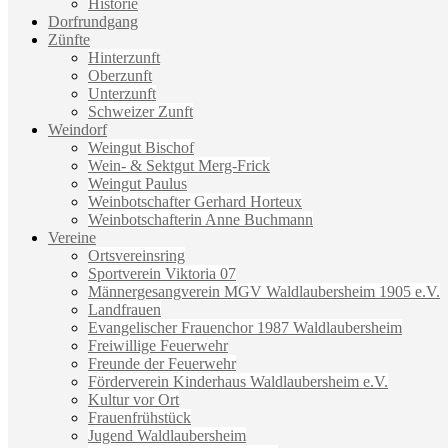
Historie
Dorfrundgang
Zünfte
Hinterzunft
Oberzunft
Unterzunft
Schweizer Zunft
Weindorf
Weingut Bischof
Wein- & Sektgut Merg-Frick
Weingut Paulus
Weinbotschafter Gerhard Horteux
Weinbotschafterin Anne Buchmann
Vereine
Ortsvereinsring
Sportverein Viktoria 07
Männergesangverein MGV Waldlaubersheim 1905 e.V.
Landfrauen
Evangelischer Frauenchor 1987 Waldlaubersheim
Freiwillige Feuerwehr
Freunde der Feuerwehr
Förderverein Kinderhaus Waldlaubersheim e.V.
Kultur vor Ort
Frauenfrühstück
Jugend Waldlaubersheim