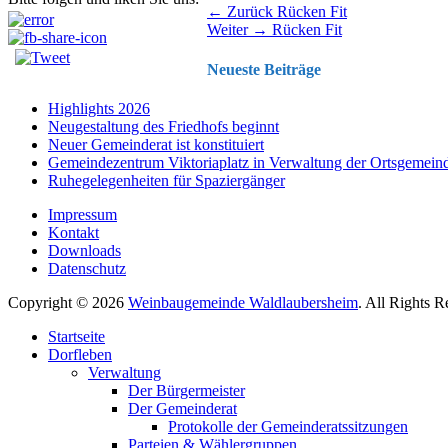
Beitragsnavigation
Vorhergehender
← Zurück
Rücken Fit
Nächster
Beitrag:
Weiter →
Rücken Fit
Beitrag:
Neueste Beiträge
Highlights 2026
Neugestaltung des Friedhofs beginnt
Neuer Gemeinderat ist konstituiert
Gemeindezentrum Viktoriaplatz in Verwaltung der Ortsgemein
Ruhegelegenheiten für Spaziergänger
Impressum
Kontakt
Downloads
Datenschutz
Copyright © 2026
Weinbaugemeinde Waldlaubersheim
. All Rights 
Nach
Startseite
oben
Dorfleben
scrollen
Verwaltung
Der Bürgermeister
Der Gemeinderat
Protokolle der Gemeinderatssitzungen
Parteien & Wählergruppen