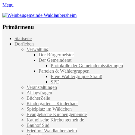
Menu
Weinbaugemeinde Waldlaubersheim
Einfach schön leben
Primärmenu
Weiter
Startseite
zum
Dorfleben
Inhalt
Verwaltung
Der Bürgermeister
Der Gemeinderat
Protokolle der Gemeinderatssitzungen
Parteien & Wählergruppen
Freie Wählergruppe Strauß
SPD
Veranstaltungen
Alltagsfragen
BücherZelle
Kindergarten – Kinderhaus
Spielplatz im Wäldchen
Evangelische Kirchengemeinde
Katholische Kirchengemeinde
Bauhof Süd
Friedhof Waldlaubersheim