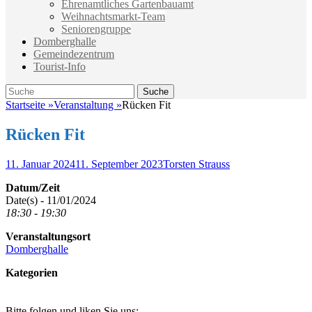
Ehrenamtliches Gartenbauamt
Weihnachtsmarkt-Team
Seniorengruppe
Domberghalle
Gemeindezentrum
Tourist-Info
Suche
Suche
nach:
Startseite
»
Veranstaltung
»
Rücken Fit
Rücken Fit
Veröffentlicht
Autor
11. Januar 2024
11. September 2023
Torsten Strauss
am
Datum/Zeit
Date(s) - 11/01/2024
18:30 - 19:30
Veranstaltungsort
Domberghalle
Kategorien
Bitte folgen und liken Sie uns: