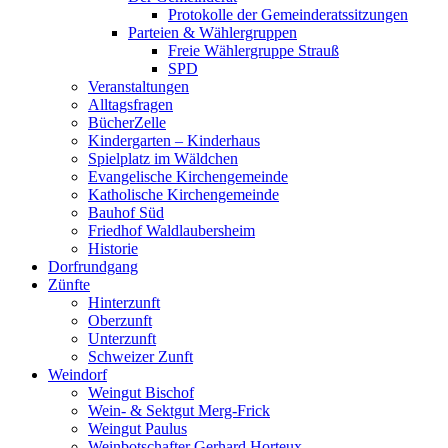
Protokolle der Gemeinderatssitzungen
Parteien & Wählergruppen
Freie Wählergruppe Strauß
SPD
Veranstaltungen
Alltagsfragen
BücherZelle
Kindergarten – Kinderhaus
Spielplatz im Wäldchen
Evangelische Kirchengemeinde
Katholische Kirchengemeinde
Bauhof Süd
Friedhof Waldlaubersheim
Historie
Dorfrundgang
Zünfte
Hinterzunft
Oberzunft
Unterzunft
Schweizer Zunft
Weindorf
Weingut Bischof
Wein- & Sektgut Merg-Frick
Weingut Paulus
Weinbotschafter Gerhard Horteux