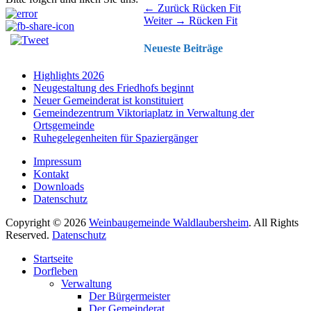
Beitragsnavigation
Vorhergehender
← Zurück
Rücken Fit
Nächster
Beitrag:
Weiter →
Rücken Fit
Beitrag:
Neueste Beiträge
Highlights 2026
Neugestaltung des Friedhofs beginnt
Neuer Gemeinderat ist konstituiert
Gemeindezentrum Viktoriaplatz in Verwaltung der
Ortsgemeinde
Ruhegelegenheiten für Spaziergänger
Impressum
Kontakt
Downloads
Datenschutz
Copyright © 2026
Weinbaugemeinde Waldlaubersheim
. All Rights
Reserved.
Datenschutz
Nach
Startseite
oben
Dorfleben
scrollen
Verwaltung
Der Bürgermeister
Der Gemeinderat