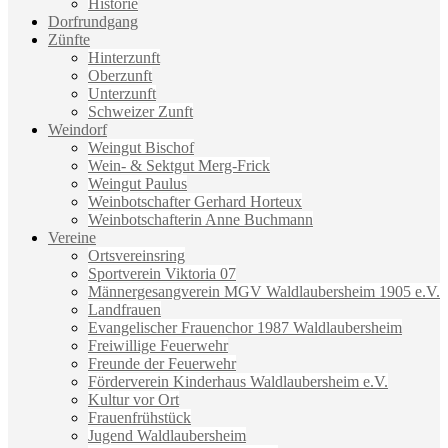
Historie
Dorfrundgang
Zünfte
Hinterzunft
Oberzunft
Unterzunft
Schweizer Zunft
Weindorf
Weingut Bischof
Wein- & Sektgut Merg-Frick
Weingut Paulus
Weinbotschafter Gerhard Horteux
Weinbotschafterin Anne Buchmann
Vereine
Ortsvereinsring
Sportverein Viktoria 07
Männergesangverein MGV Waldlaubersheim 1905 e.V.
Landfrauen
Evangelischer Frauenchor 1987 Waldlaubersheim
Freiwillige Feuerwehr
Freunde der Feuerwehr
Förderverein Kinderhaus Waldlaubersheim e.V.
Kultur vor Ort
Frauenfrühstück
Jugend Waldlaubersheim