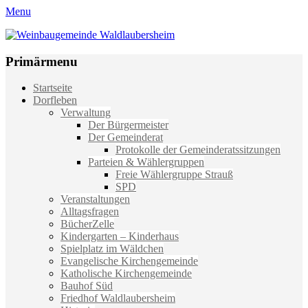
Menu
Weinbaugemeinde Waldlaubersheim
Einfach schön leben
Primärmenu
Weiter
Startseite
zum
Dorfleben
Inhalt
Verwaltung
Der Bürgermeister
Der Gemeinderat
Protokolle der Gemeinderatssitzungen
Parteien & Wählergruppen
Freie Wählergruppe Strauß
SPD
Veranstaltungen
Alltagsfragen
BücherZelle
Kindergarten – Kinderhaus
Spielplatz im Wäldchen
Evangelische Kirchengemeinde
Katholische Kirchengemeinde
Bauhof Süd
Friedhof Waldlaubersheim