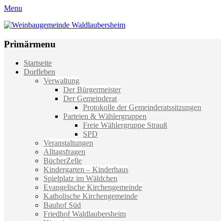
Menu
Weinbaugemeinde Waldlaubersheim
Einfach schön leben
Primärmenu
Weiter
Startseite
zum
Dorfleben
Inhalt
Verwaltung
Der Bürgermeister
Der Gemeinderat
Protokolle der Gemeinderatssitzungen
Parteien & Wählergruppen
Freie Wählergruppe Strauß
SPD
Veranstaltungen
Alltagsfragen
BücherZelle
Kindergarten – Kinderhaus
Spielplatz im Wäldchen
Evangelische Kirchengemeinde
Katholische Kirchengemeinde
Bauhof Süd
Friedhof Waldlaubersheim