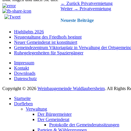
Beitragsnavigation
Vorhergehender
← Zurück
Privatvermietung
Nächster
Beitrag:
Weiter →
Privatvermietung
Beitrag:
Neueste Beiträge
Highlights 2026
Neugestaltung des Friedhofs beginnt
Neuer Gemeinderat ist konstituiert
Gemeindezentrum Viktoriaplatz in Verwaltung der Ortsgemein
Ruhegelegenheiten für Spaziergänger
Impressum
Kontakt
Downloads
Datenschutz
Copyright © 2026
Weinbaugemeinde Waldlaubersheim
. All Rights 
Nach
Startseite
oben
Dorfleben
scrollen
Verwaltung
Der Bürgermeister
Der Gemeinderat
Protokolle der Gemeinderatssitzungen
Parteien & Wählergruppen