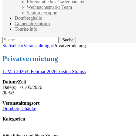
Ehrenamtliches Gartenbauamt
Weihnachtsmarkt-Team
Seniorengruppe
Domberghalle
Gemeindezentrum
Tourist-Info
Suche
Suche
nach:
Startseite
»
Veranstaltung
»
Privatvermietung
Privatvermietung
Veröffentlicht
Autor
1. Mai 2026
3. Februar 2026
Torsten Strauss
am
Datum/Zeit
Date(s) - 01/05/2026
00:00
Veranstaltungsort
Dombergschänke
Kategorien
Bitte folgen und liken Sie uns: