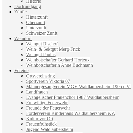
Historie
Dorfrundgang
Zünfte
Hinterzunft
Oberzunft
Unterzunft
Schweizer Zunft
Weindorf
Weingut Bischof
Wein- & Sektgut Merg-Frick
Weingut Paulus
Weinbotschafter Gerhard Horteux
Weinbotschafterin Anne Buchmann
Vereine
Ortsvereinsring
Sportverein Viktoria 07
Männergesangverein MGV Waldlaubersheim 1905 e.V.
Landfrauen
Evangelischer Frauenchor 1987 Waldlaubersheim
Freiwillige Feuerwehr
Freunde der Feuerwehr
Förderverein Kinderhaus Waldlaubersheim e.V.
Kultur vor Ort
Frauenfrühstück
Jugend Waldlaubersheim