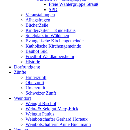
Freie Wählergruppe Strauß
SPD
Veranstaltungen
Alltagsfragen
BücherZelle
Kindergarten – Kinderhaus
Spielplatz im Wäldchen
Evangelische Kirchengemeinde
Katholische Kirchengemeinde
Bauhof Süd
Friedhof Waldlaubersheim
Historie
Dorfrundgang
Zünfte
Hinterzunft
Oberzunft
Unterzunft
Schweizer Zunft
Weindorf
Weingut Bischof
Wein- & Sektgut Merg-Frick
Weingut Paulus
Weinbotschafter Gerhard Horteux
Weinbotschafterin Anne Buchmann
Vereine