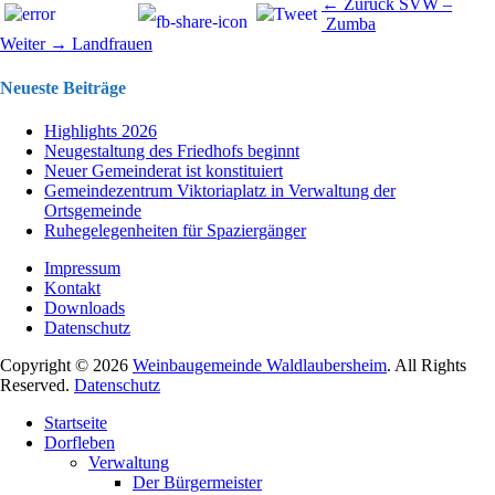
Beitragsnavigation
Vorhergehend
← Zurück
SVW –
Beitrag:
Zumba
Nächster
Weiter →
Landfrauen
Beitrag:
Neueste Beiträge
Highlights 2026
Neugestaltung des Friedhofs beginnt
Neuer Gemeinderat ist konstituiert
Gemeindezentrum Viktoriaplatz in Verwaltung der
Ortsgemeinde
Ruhegelegenheiten für Spaziergänger
Impressum
Kontakt
Downloads
Datenschutz
Copyright © 2026
Weinbaugemeinde Waldlaubersheim
. All Rights
Reserved.
Datenschutz
Nach
Startseite
oben
Dorfleben
scrollen
Verwaltung
Der Bürgermeister