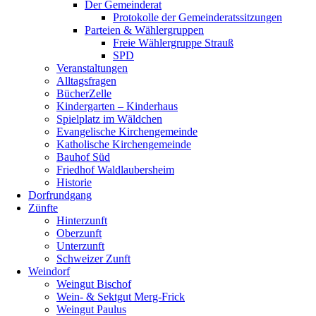
Der Gemeinderat
Protokolle der Gemeinderatssitzungen
Parteien & Wählergruppen
Freie Wählergruppe Strauß
SPD
Veranstaltungen
Alltagsfragen
BücherZelle
Kindergarten – Kinderhaus
Spielplatz im Wäldchen
Evangelische Kirchengemeinde
Katholische Kirchengemeinde
Bauhof Süd
Friedhof Waldlaubersheim
Historie
Dorfrundgang
Zünfte
Hinterzunft
Oberzunft
Unterzunft
Schweizer Zunft
Weindorf
Weingut Bischof
Wein- & Sektgut Merg-Frick
Weingut Paulus