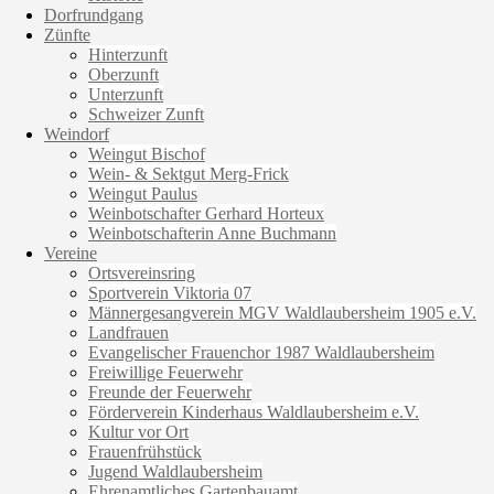
Dorfrundgang
Zünfte
Hinterzunft
Oberzunft
Unterzunft
Schweizer Zunft
Weindorf
Weingut Bischof
Wein- & Sektgut Merg-Frick
Weingut Paulus
Weinbotschafter Gerhard Horteux
Weinbotschafterin Anne Buchmann
Vereine
Ortsvereinsring
Sportverein Viktoria 07
Männergesangverein MGV Waldlaubersheim 1905 e.V.
Landfrauen
Evangelischer Frauenchor 1987 Waldlaubersheim
Freiwillige Feuerwehr
Freunde der Feuerwehr
Förderverein Kinderhaus Waldlaubersheim e.V.
Kultur vor Ort
Frauenfrühstück
Jugend Waldlaubersheim
Ehrenamtliches Gartenbauamt