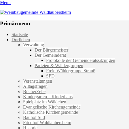
Menu
Weinbaugemeinde Waldlaubersheim
Einfach schön leben
Primärmenu
Weiter
Startseite
zum
Dorfleben
Inhalt
Verwaltung
Der Bürgermeister
Der Gemeinderat
Protokolle der Gemeinderatssitzungen
Parteien & Wählergruppen
Freie Wählergruppe Strauß
SPD
Veranstaltungen
Alltagsfragen
BücherZelle
Kindergarten – Kinderhaus
Spielplatz im Wäldchen
Evangelische Kirchengemeinde
Katholische Kirchengemeinde
Bauhof Süd
Friedhof Waldlaubersheim
Historie