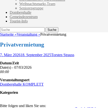
Weihnachtsmarkt-Team
Seniorengruppe
Domberghalle
Gemeindezentrum
Tourist-Info
Suche
Suche
nach:
Startseite
»
Veranstaltung
»
Privatvermietung
Privatvermietung
Veröffentlicht
Autor
7. März 2026
18. September 2025
Torsten Strauss
am
Datum/Zeit
Date(s) - 07/03/2026
00:00
Veranstaltungsort
Domberghalle KOMPLETT
Kategorien
Bitte folgen und liken Sie uns: