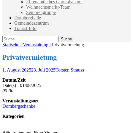
Ehrenamtliches Gartenbauamt
Weihnachtsmarkt-Team
Seniorengruppe
Domberghalle
Gemeindezentrum
Tourist-Info
Suche
Suche
nach:
Startseite
»
Veranstaltung
»
Privatvermietung
Privatvermietung
Veröffentlicht
Autor
1. August 2025
23. Juli 2025
Torsten Strauss
am
Datum/Zeit
Date(s) - 01/08/2025
00:00
Veranstaltungsort
Dombergschänke
Kategorien
Bitte folgen und liken Sie uns: