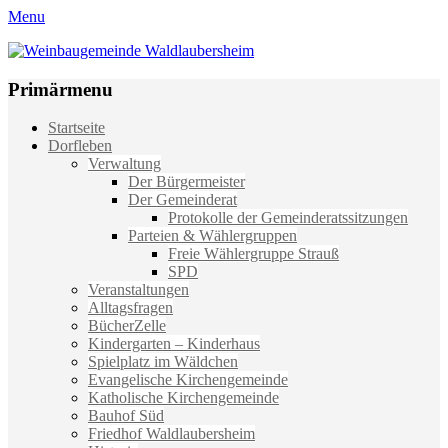
Menu
Weinbaugemeinde Waldlaubersheim
Einfach schön leben
Primärmenu
Weiter
Startseite
zum
Dorfleben
Inhalt
Verwaltung
Der Bürgermeister
Der Gemeinderat
Protokolle der Gemeinderatssitzungen
Parteien & Wählergruppen
Freie Wählergruppe Strauß
SPD
Veranstaltungen
Alltagsfragen
BücherZelle
Kindergarten – Kinderhaus
Spielplatz im Wäldchen
Evangelische Kirchengemeinde
Katholische Kirchengemeinde
Bauhof Süd
Friedhof Waldlaubersheim