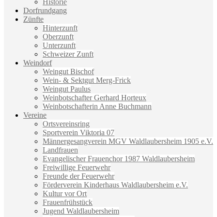
Historie
Dorfrundgang
Zünfte
Hinterzunft
Oberzunft
Unterzunft
Schweizer Zunft
Weindorf
Weingut Bischof
Wein- & Sektgut Merg-Frick
Weingut Paulus
Weinbotschafter Gerhard Horteux
Weinbotschafterin Anne Buchmann
Vereine
Ortsvereinsring
Sportverein Viktoria 07
Männergesangverein MGV Waldlaubersheim 1905 e.V.
Landfrauen
Evangelischer Frauenchor 1987 Waldlaubersheim
Freiwillige Feuerwehr
Freunde der Feuerwehr
Förderverein Kinderhaus Waldlaubersheim e.V.
Kultur vor Ort
Frauenfrühstück
Jugend Waldlaubersheim