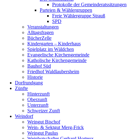
Protokolle der Gemeinderatssitzungen
Parteien & Wählergruppen
Freie Wählergruppe Strauß
SPD
Veranstaltungen
Alltagsfragen
BücherZelle
Kindergarten – Kinderhaus
Spielplatz im Wäldchen
Evangelische Kirchengemeinde
Katholische Kirchengemeinde
Bauhof Süd
Friedhof Waldlaubersheim
Historie
Dorfrundgang
Zünfte
Hinterzunft
Oberzunft
Unterzunft
Schweizer Zunft
Weindorf
Weingut Bischof
Wein- & Sektgut Merg-Frick
Weingut Paulus
Weinbotschafter Gerhard Horteux