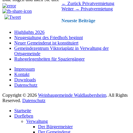
Beitragsnavigation
Vorhergehender
← Zurück
Privatvermietung
Nächster
Beitrag:
Weiter →
Privatvermietung
Beitrag:
Neueste Beiträge
Highlights 2026
Neugestaltung des Friedhofs beginnt
Neuer Gemeinderat ist konstituiert
Gemeindezentrum Viktoriaplatz in Verwaltung der
Ortsgemeinde
Ruhegelegenheiten für Spaziergänger
Impressum
Kontakt
Downloads
Datenschutz
Copyright © 2026
Weinbaugemeinde Waldlaubersheim
. All Rights
Reserved.
Datenschutz
Nach
Startseite
oben
Dorfleben
scrollen
Verwaltung
Der Bürgermeister
Der Gemeinderat