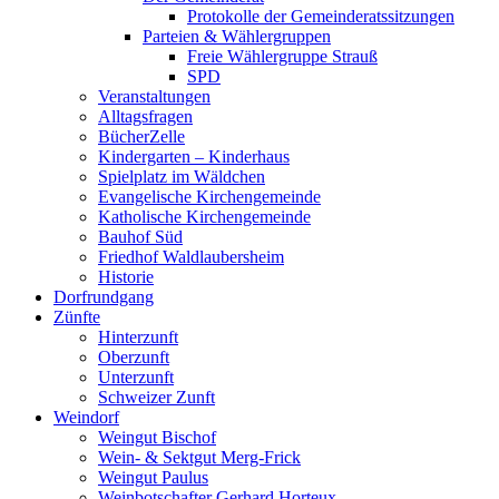
Protokolle der Gemeinderatssitzungen
Parteien & Wählergruppen
Freie Wählergruppe Strauß
SPD
Veranstaltungen
Alltagsfragen
BücherZelle
Kindergarten – Kinderhaus
Spielplatz im Wäldchen
Evangelische Kirchengemeinde
Katholische Kirchengemeinde
Bauhof Süd
Friedhof Waldlaubersheim
Historie
Dorfrundgang
Zünfte
Hinterzunft
Oberzunft
Unterzunft
Schweizer Zunft
Weindorf
Weingut Bischof
Wein- & Sektgut Merg-Frick
Weingut Paulus
Weinbotschafter Gerhard Horteux