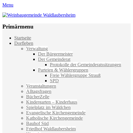
Menu
Weinbaugemeinde Waldlaubersheim
Einfach schön leben
Primärmenu
Weiter
Startseite
zum
Dorfleben
Inhalt
Verwaltung
Der Bürgermeister
Der Gemeinderat
Protokolle der Gemeinderatssitzungen
Parteien & Wählergruppen
Freie Wählergruppe Strauß
SPD
Veranstaltungen
Alltagsfragen
BücherZelle
Kindergarten – Kinderhaus
Spielplatz im Wäldchen
Evangelische Kirchengemeinde
Katholische Kirchengemeinde
Bauhof Süd
Friedhof Waldlaubersheim