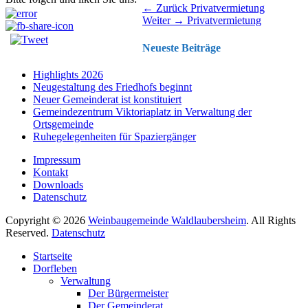
Beitragsnavigation
Vorhergehender
← Zurück
Privatvermietung
Nächster
Beitrag:
Weiter →
Privatvermietung
Beitrag:
Neueste Beiträge
Highlights 2026
Neugestaltung des Friedhofs beginnt
Neuer Gemeinderat ist konstituiert
Gemeindezentrum Viktoriaplatz in Verwaltung der
Ortsgemeinde
Ruhegelegenheiten für Spaziergänger
Impressum
Kontakt
Downloads
Datenschutz
Copyright © 2026
Weinbaugemeinde Waldlaubersheim
. All Rights
Reserved.
Datenschutz
Nach
Startseite
oben
Dorfleben
scrollen
Verwaltung
Der Bürgermeister
Der Gemeinderat