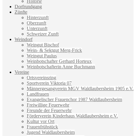
Historie
Dorfrundgang
Zünfte
Hinterzunft
Oberzunft
Unterzunft
Schweizer Zunft
Weindorf
Weingut Bischof
Wein- & Sektgut Merg-Frick
Weingut Paulus
Weinbotschafter Gerhard Horteux
Weinbotschafterin Anne Buchmann
Vereine
Ortsvereinsring
Sportverein Viktoria 07
Männergesangverein MGV Waldlaubersheim 1905 e.V.
Landfrauen
Evangelischer Frauenchor 1987 Waldlaubersheim
Freiwillige Feuerwehr
Freunde der Feuerwehr
Förderverein Kinderhaus Waldlaubersheim e.V.
Kultur vor Ort
Frauenfrühstück
Jugend Waldlaubersheim