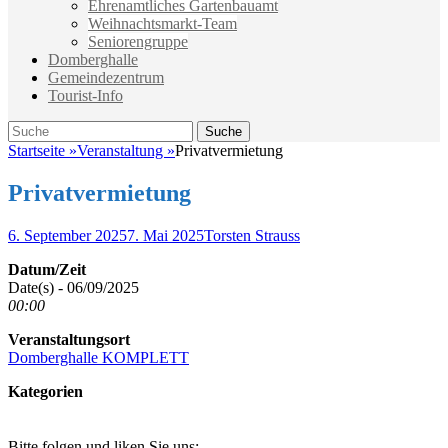
Ehrenamtliches Gartenbauamt
Weihnachtsmarkt-Team
Seniorengruppe
Domberghalle
Gemeindezentrum
Tourist-Info
Suche
Suche
nach:
Startseite
»
Veranstaltung
»
Privatvermietung
Privatvermietung
Veröffentlicht
Autor
6. September 2025
7. Mai 2025
Torsten Strauss
am
Datum/Zeit
Date(s) - 06/09/2025
00:00
Veranstaltungsort
Domberghalle KOMPLETT
Kategorien
Bitte folgen und liken Sie uns: