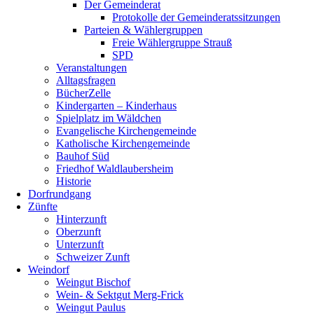
Der Gemeinderat
Protokolle der Gemeinderatssitzungen
Parteien & Wählergruppen
Freie Wählergruppe Strauß
SPD
Veranstaltungen
Alltagsfragen
BücherZelle
Kindergarten – Kinderhaus
Spielplatz im Wäldchen
Evangelische Kirchengemeinde
Katholische Kirchengemeinde
Bauhof Süd
Friedhof Waldlaubersheim
Historie
Dorfrundgang
Zünfte
Hinterzunft
Oberzunft
Unterzunft
Schweizer Zunft
Weindorf
Weingut Bischof
Wein- & Sektgut Merg-Frick
Weingut Paulus