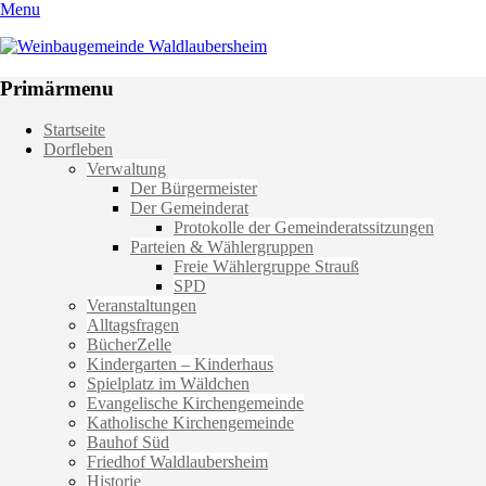
Menu
Weinbaugemeinde Waldlaubersheim
Einfach schön leben
Primärmenu
Weiter
Startseite
zum
Dorfleben
Inhalt
Verwaltung
Der Bürgermeister
Der Gemeinderat
Protokolle der Gemeinderatssitzungen
Parteien & Wählergruppen
Freie Wählergruppe Strauß
SPD
Veranstaltungen
Alltagsfragen
BücherZelle
Kindergarten – Kinderhaus
Spielplatz im Wäldchen
Evangelische Kirchengemeinde
Katholische Kirchengemeinde
Bauhof Süd
Friedhof Waldlaubersheim
Historie