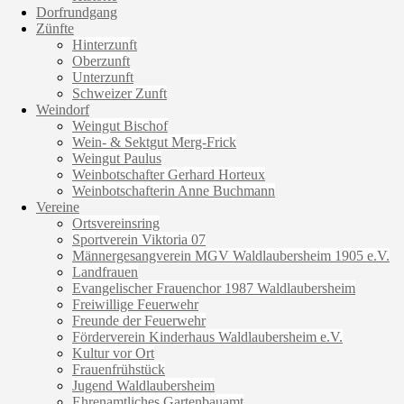
Dorfrundgang
Zünfte
Hinterzunft
Oberzunft
Unterzunft
Schweizer Zunft
Weindorf
Weingut Bischof
Wein- & Sektgut Merg-Frick
Weingut Paulus
Weinbotschafter Gerhard Horteux
Weinbotschafterin Anne Buchmann
Vereine
Ortsvereinsring
Sportverein Viktoria 07
Männergesangverein MGV Waldlaubersheim 1905 e.V.
Landfrauen
Evangelischer Frauenchor 1987 Waldlaubersheim
Freiwillige Feuerwehr
Freunde der Feuerwehr
Förderverein Kinderhaus Waldlaubersheim e.V.
Kultur vor Ort
Frauenfrühstück
Jugend Waldlaubersheim
Ehrenamtliches Gartenbauamt