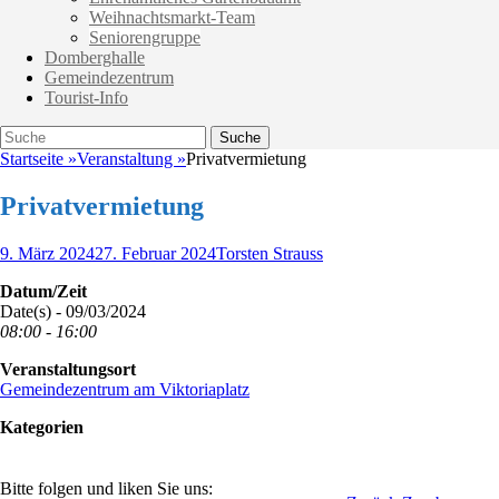
Weihnachtsmarkt-Team
Seniorengruppe
Domberghalle
Gemeindezentrum
Tourist-Info
Suche
Suche
nach:
Startseite
»
Veranstaltung
»
Privatvermietung
Privatvermietung
Veröffentlicht
Autor
9. März 2024
27. Februar 2024
Torsten Strauss
am
Datum/Zeit
Date(s) - 09/03/2024
08:00 - 16:00
Veranstaltungsort
Gemeindezentrum am Viktoriaplatz
Kategorien
Bitte folgen und liken Sie uns: