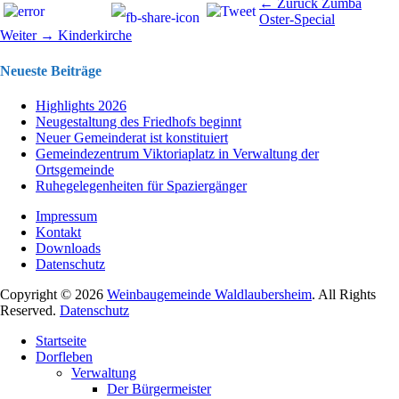
Beitragsnavigation
Vorhergehend
← Zurück
Zumba
Beitrag:
Oster-Special
Nächster
Weiter →
Kinderkirche
Beitrag:
Neueste Beiträge
Highlights 2026
Neugestaltung des Friedhofs beginnt
Neuer Gemeinderat ist konstituiert
Gemeindezentrum Viktoriaplatz in Verwaltung der
Ortsgemeinde
Ruhegelegenheiten für Spaziergänger
Impressum
Kontakt
Downloads
Datenschutz
Copyright © 2026
Weinbaugemeinde Waldlaubersheim
. All Rights
Reserved.
Datenschutz
Nach
Startseite
oben
Dorfleben
scrollen
Verwaltung
Der Bürgermeister