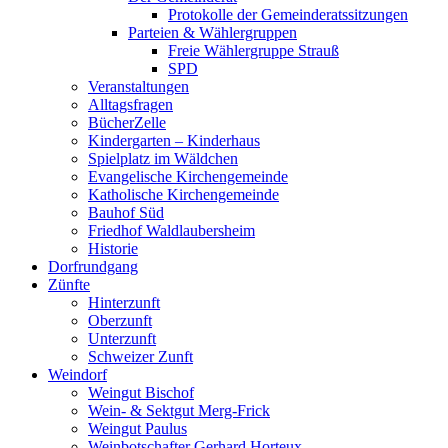
Protokolle der Gemeinderatssitzungen
Parteien & Wählergruppen
Freie Wählergruppe Strauß
SPD
Veranstaltungen
Alltagsfragen
BücherZelle
Kindergarten – Kinderhaus
Spielplatz im Wäldchen
Evangelische Kirchengemeinde
Katholische Kirchengemeinde
Bauhof Süd
Friedhof Waldlaubersheim
Historie
Dorfrundgang
Zünfte
Hinterzunft
Oberzunft
Unterzunft
Schweizer Zunft
Weindorf
Weingut Bischof
Wein- & Sektgut Merg-Frick
Weingut Paulus
Weinbotschafter Gerhard Horteux