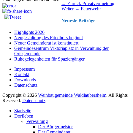
Beitragsnavigation
Vorhergehender
← Zurück
Privatvermietung
Nächster
Beitrag:
Weiter →
Feuerwehr
Beitrag:
Neueste Beiträge
Highlights 2026
Neugestaltung des Friedhofs beginnt
Neuer Gemeinderat ist konstituiert
Gemeindezentrum Viktoriaplatz in Verwaltung der
Ortsgemeinde
Ruhegelegenheiten für Spaziergänger
Impressum
Kontakt
Downloads
Datenschutz
Copyright © 2026
Weinbaugemeinde Waldlaubersheim
. All Rights
Reserved.
Datenschutz
Nach
Startseite
oben
Dorfleben
scrollen
Verwaltung
Der Bürgermeister
Der Gemeinderat