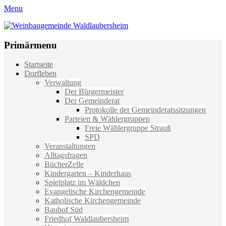
Menu
Weinbaugemeinde Waldlaubersheim
Einfach schön leben
Primärmenu
Weiter
Startseite
zum
Dorfleben
Inhalt
Verwaltung
Der Bürgermeister
Der Gemeinderat
Protokolle der Gemeinderatssitzungen
Parteien & Wählergruppen
Freie Wählergruppe Strauß
SPD
Veranstaltungen
Alltagsfragen
BücherZelle
Kindergarten – Kinderhaus
Spielplatz im Wäldchen
Evangelische Kirchengemeinde
Katholische Kirchengemeinde
Bauhof Süd
Friedhof Waldlaubersheim