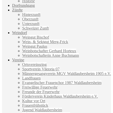
Historie
Dorfrundgang
Zünfte
Hinterzunft
Oberzunft
Unterzunft
Schweizer Zunft
Weindorf
Weingut Bischof
Wein- & Sektgut Merg-Frick
Weingut Paulus
Weinbotschafter Gerhard Horteux
Weinbotschafterin Anne Buchmann
Vereine
Ortsvereinsring
Sportverein Viktoria 07
Männergesangverein MGV Waldlaubersheim 1905 e.V.
Landfrauen
Evangelischer Frauenchor 1987 Waldlaubersheim
Freiwillige Feuerwehr
Freunde der Feuerwehr
Förderverein Kinderhaus Waldlaubersheim e.V.
Kultur vor Ort
Frauenfrühstück
Jugend Waldlaubersheim