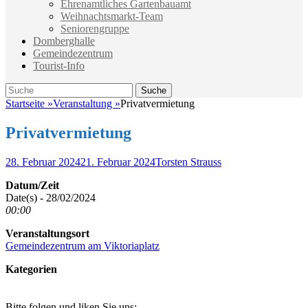
Ehrenamtliches Gartenbauamt
Weihnachtsmarkt-Team
Seniorengruppe
Domberghalle
Gemeindezentrum
Tourist-Info
Suche
Suche
nach:
Startseite
»
Veranstaltung
»
Privatvermietung
Privatvermietung
Veröffentlicht
Autor
28. Februar 2024
21. Februar 2024
Torsten Strauss
am
Datum/Zeit
Date(s) - 28/02/2024
00:00
Veranstaltungsort
Gemeindezentrum am Viktoriaplatz
Kategorien
Bitte folgen und liken Sie uns: