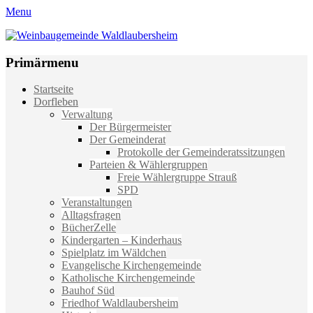
Menu
Weinbaugemeinde Waldlaubersheim
Einfach schön leben
Primärmenu
Weiter
Startseite
zum
Dorfleben
Inhalt
Verwaltung
Der Bürgermeister
Der Gemeinderat
Protokolle der Gemeinderatssitzungen
Parteien & Wählergruppen
Freie Wählergruppe Strauß
SPD
Veranstaltungen
Alltagsfragen
BücherZelle
Kindergarten – Kinderhaus
Spielplatz im Wäldchen
Evangelische Kirchengemeinde
Katholische Kirchengemeinde
Bauhof Süd
Friedhof Waldlaubersheim