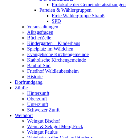
Protokolle der Gemeinderatssitzungen
Parteien & Wählergruppen
Freie Wählergruppe Strauß
SPD
Veranstaltungen
Alltagsfragen
BücherZelle
Kindergarten – Kinderhaus
Spielplatz im Wäldchen
Evangelische Kirchengemeinde
Katholische Kirchengemeinde
Bauhof Süd
Friedhof Waldlaubersheim
Historie
Dorfrundgang
Zünfte
Hinterzunft
Oberzunft
Unterzunft
Schweizer Zunft
Weindorf
Weingut Bischof
Wein- & Sektgut Merg-Frick
Weingut Paulus
Weinbotschafter Gerhard Horteux