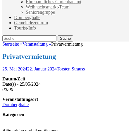
Ehrenamtliches Gartenbauamt
Weihnachtsmarkt-Team
Seniorengruppe
Domberghalle
Gemeindezentrum
Tourist-Info
Suche
Suche
nach:
Startseite
»
Veranstaltung
»
Privatvermietung
Privatvermietung
Veröffentlicht
Autor
25. Mai 2024
22. Januar 2024
Torsten Strauss
am
Datum/Zeit
Date(s) - 25/05/2024
00:00
Veranstaltungsort
Domberghalle
Kategorien
Bitte folgen und liken Sie uns: