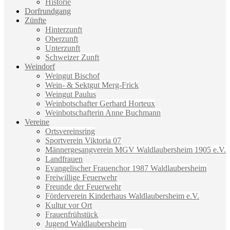
Historie
Dorfrundgang
Zünfte
Hinterzunft
Oberzunft
Unterzunft
Schweizer Zunft
Weindorf
Weingut Bischof
Wein- & Sektgut Merg-Frick
Weingut Paulus
Weinbotschafter Gerhard Horteux
Weinbotschafterin Anne Buchmann
Vereine
Ortsvereinsring
Sportverein Viktoria 07
Männergesangverein MGV Waldlaubersheim 1905 e.V.
Landfrauen
Evangelischer Frauenchor 1987 Waldlaubersheim
Freiwillige Feuerwehr
Freunde der Feuerwehr
Förderverein Kinderhaus Waldlaubersheim e.V.
Kultur vor Ort
Frauenfrühstück
Jugend Waldlaubersheim