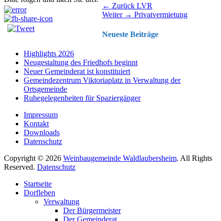
Beitragsnavigation
Vorhergehender
← Zurück
LVR
Nächster
Beitrag:
Weiter →
Privatvermietung
Beitrag:
Neueste Beiträge
Highlights 2026
Neugestaltung des Friedhofs beginnt
Neuer Gemeinderat ist konstituiert
Gemeindezentrum Viktoriaplatz in Verwaltung der
Ortsgemeinde
Ruhegelegenheiten für Spaziergänger
Impressum
Kontakt
Downloads
Datenschutz
Copyright © 2026
Weinbaugemeinde Waldlaubersheim
. All Rights
Reserved.
Datenschutz
Nach
Startseite
oben
Dorfleben
scrollen
Verwaltung
Der Bürgermeister
Der Gemeinderat