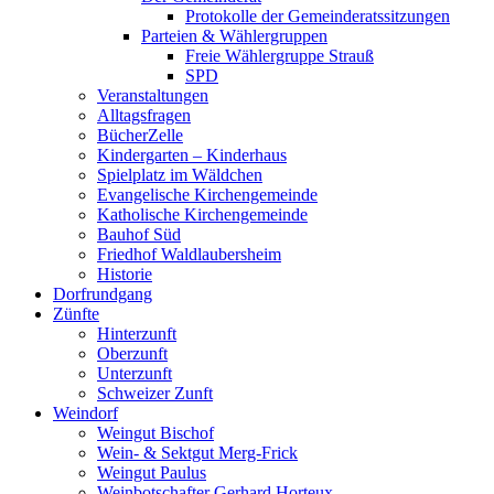
Protokolle der Gemeinderatssitzungen
Parteien & Wählergruppen
Freie Wählergruppe Strauß
SPD
Veranstaltungen
Alltagsfragen
BücherZelle
Kindergarten – Kinderhaus
Spielplatz im Wäldchen
Evangelische Kirchengemeinde
Katholische Kirchengemeinde
Bauhof Süd
Friedhof Waldlaubersheim
Historie
Dorfrundgang
Zünfte
Hinterzunft
Oberzunft
Unterzunft
Schweizer Zunft
Weindorf
Weingut Bischof
Wein- & Sektgut Merg-Frick
Weingut Paulus
Weinbotschafter Gerhard Horteux