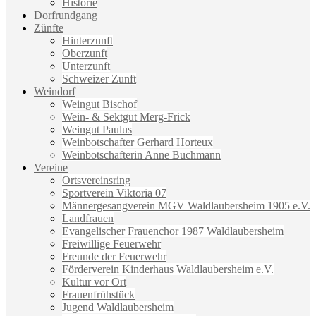
Historie
Dorfrundgang
Zünfte
Hinterzunft
Oberzunft
Unterzunft
Schweizer Zunft
Weindorf
Weingut Bischof
Wein- & Sektgut Merg-Frick
Weingut Paulus
Weinbotschafter Gerhard Horteux
Weinbotschafterin Anne Buchmann
Vereine
Ortsvereinsring
Sportverein Viktoria 07
Männergesangverein MGV Waldlaubersheim 1905 e.V.
Landfrauen
Evangelischer Frauenchor 1987 Waldlaubersheim
Freiwillige Feuerwehr
Freunde der Feuerwehr
Förderverein Kinderhaus Waldlaubersheim e.V.
Kultur vor Ort
Frauenfrühstück
Jugend Waldlaubersheim