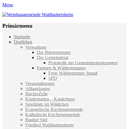
Menu
Weinbaugemeinde Waldlaubersheim
Einfach schön leben
Primärmenu
Weiter
Startseite
zum
Dorfleben
Inhalt
Verwaltung
Der Bürgermeister
Der Gemeinderat
Protokolle der Gemeinderatssitzungen
Parteien & Wählergruppen
Freie Wählergruppe Strauß
SPD
Veranstaltungen
Alltagsfragen
BücherZelle
Kindergarten – Kinderhaus
Spielplatz im Wäldchen
Evangelische Kirchengemeinde
Katholische Kirchengemeinde
Bauhof Süd
Friedhof Waldlaubersheim