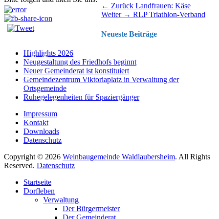
Beitragsnavigation
Vorhergehender
← Zurück
Landfrauen: Käse
Nächster
Beitrag:
Weiter →
RLP Triathlon-Verband
Beitrag:
Neueste Beiträge
Highlights 2026
Neugestaltung des Friedhofs beginnt
Neuer Gemeinderat ist konstituiert
Gemeindezentrum Viktoriaplatz in Verwaltung der
Ortsgemeinde
Ruhegelegenheiten für Spaziergänger
Impressum
Kontakt
Downloads
Datenschutz
Copyright © 2026
Weinbaugemeinde Waldlaubersheim
. All Rights
Reserved.
Datenschutz
Nach
Startseite
oben
Dorfleben
scrollen
Verwaltung
Der Bürgermeister
Der Gemeinderat