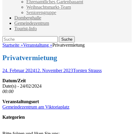
Ehrenamtliches Gartenbauamt
Weihnachtsmarkt-Team
Seniorengruppe
Domberghalle
Gemeindezentrum
Tourist-Info
Suche
Suche
nach:
Startseite
»
Veranstaltung
»
Privatvermietung
Privatvermietung
Veröffentlicht
Autor
24. Februar 2024
12. November 2023
Torsten Strauss
am
Datum/Zeit
Date(s) - 24/02/2024
00:00
Veranstaltungsort
Gemeindezentrum am Viktoriaplatz
Kategorien
Bitte folgen und liken Sie uns: