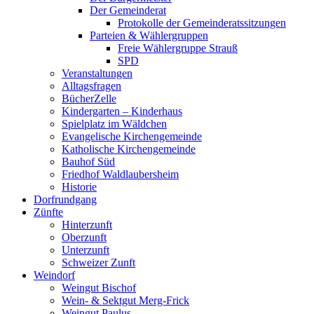
Der Gemeinderat
Protokolle der Gemeinderatssitzungen
Parteien & Wählergruppen
Freie Wählergruppe Strauß
SPD
Veranstaltungen
Alltagsfragen
BücherZelle
Kindergarten – Kinderhaus
Spielplatz im Wäldchen
Evangelische Kirchengemeinde
Katholische Kirchengemeinde
Bauhof Süd
Friedhof Waldlaubersheim
Historie
Dorfrundgang
Zünfte
Hinterzunft
Oberzunft
Unterzunft
Schweizer Zunft
Weindorf
Weingut Bischof
Wein- & Sektgut Merg-Frick
Weingut Paulus