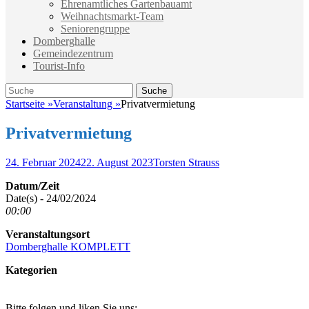
Ehrenamtliches Gartenbauamt
Weihnachtsmarkt-Team
Seniorengruppe
Domberghalle
Gemeindezentrum
Tourist-Info
Suche
Suche
nach:
Startseite
»
Veranstaltung
»
Privatvermietung
Privatvermietung
Veröffentlicht
Autor
24. Februar 2024
22. August 2023
Torsten Strauss
am
Datum/Zeit
Date(s) - 24/02/2024
00:00
Veranstaltungsort
Domberghalle KOMPLETT
Kategorien
Bitte folgen und liken Sie uns: