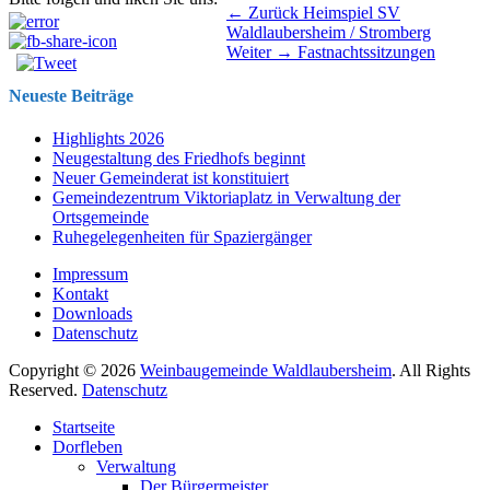
Beitragsnavigation
Vorhergehender
← Zurück
Heimspiel SV
Beitrag:
Waldlaubersheim / Stromberg
Nächster
Weiter →
Fastnachtssitzungen
Beitrag:
Neueste Beiträge
Highlights 2026
Neugestaltung des Friedhofs beginnt
Neuer Gemeinderat ist konstituiert
Gemeindezentrum Viktoriaplatz in Verwaltung der
Ortsgemeinde
Ruhegelegenheiten für Spaziergänger
Impressum
Kontakt
Downloads
Datenschutz
Copyright © 2026
Weinbaugemeinde Waldlaubersheim
. All Rights
Reserved.
Datenschutz
Nach
Startseite
oben
Dorfleben
scrollen
Verwaltung
Der Bürgermeister