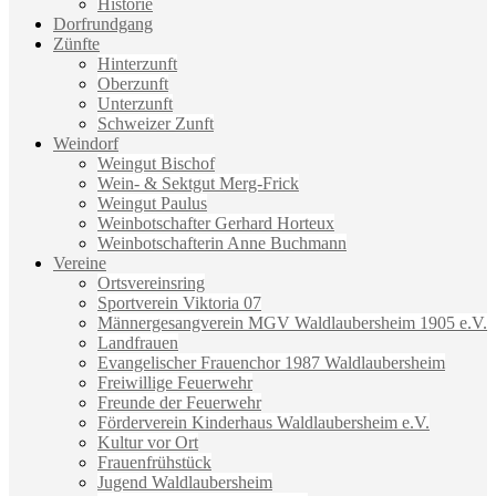
Historie
Dorfrundgang
Zünfte
Hinterzunft
Oberzunft
Unterzunft
Schweizer Zunft
Weindorf
Weingut Bischof
Wein- & Sektgut Merg-Frick
Weingut Paulus
Weinbotschafter Gerhard Horteux
Weinbotschafterin Anne Buchmann
Vereine
Ortsvereinsring
Sportverein Viktoria 07
Männergesangverein MGV Waldlaubersheim 1905 e.V.
Landfrauen
Evangelischer Frauenchor 1987 Waldlaubersheim
Freiwillige Feuerwehr
Freunde der Feuerwehr
Förderverein Kinderhaus Waldlaubersheim e.V.
Kultur vor Ort
Frauenfrühstück
Jugend Waldlaubersheim