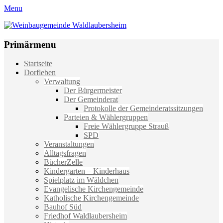
Menu
Weinbaugemeinde Waldlaubersheim
Einfach schön leben
Primärmenu
Weiter
Startseite
zum
Dorfleben
Inhalt
Verwaltung
Der Bürgermeister
Der Gemeinderat
Protokolle der Gemeinderatssitzungen
Parteien & Wählergruppen
Freie Wählergruppe Strauß
SPD
Veranstaltungen
Alltagsfragen
BücherZelle
Kindergarten – Kinderhaus
Spielplatz im Wäldchen
Evangelische Kirchengemeinde
Katholische Kirchengemeinde
Bauhof Süd
Friedhof Waldlaubersheim