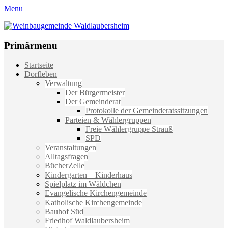
Menu
Weinbaugemeinde Waldlaubersheim
Einfach schön leben
Primärmenu
Weiter
Startseite
zum
Dorfleben
Inhalt
Verwaltung
Der Bürgermeister
Der Gemeinderat
Protokolle der Gemeinderatssitzungen
Parteien & Wählergruppen
Freie Wählergruppe Strauß
SPD
Veranstaltungen
Alltagsfragen
BücherZelle
Kindergarten – Kinderhaus
Spielplatz im Wäldchen
Evangelische Kirchengemeinde
Katholische Kirchengemeinde
Bauhof Süd
Friedhof Waldlaubersheim