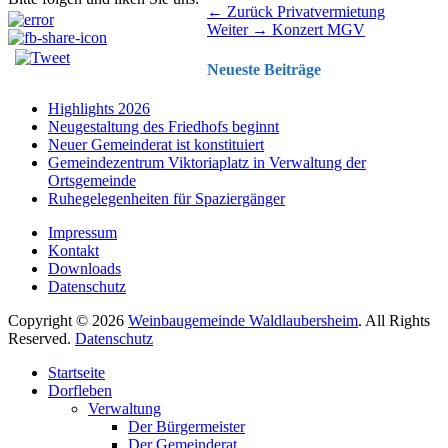
Beitragsnavigation
Vorhergehender
← Zurück
Privatvermietung
Nächster
Beitrag:
Weiter →
Konzert MGV
Beitrag:
Neueste Beiträge
Highlights 2026
Neugestaltung des Friedhofs beginnt
Neuer Gemeinderat ist konstituiert
Gemeindezentrum Viktoriaplatz in Verwaltung der
Ortsgemeinde
Ruhegelegenheiten für Spaziergänger
Impressum
Kontakt
Downloads
Datenschutz
Copyright © 2026
Weinbaugemeinde Waldlaubersheim
. All Rights
Reserved.
Datenschutz
Nach
Startseite
oben
Dorfleben
scrollen
Verwaltung
Der Bürgermeister
Der Gemeinderat