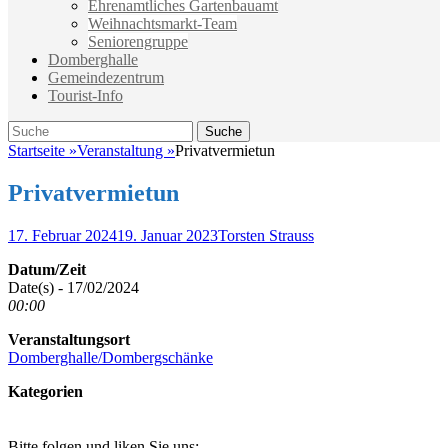
Ehrenamtliches Gartenbauamt
Weihnachtsmarkt-Team
Seniorengruppe
Domberghalle
Gemeindezentrum
Tourist-Info
Suche
Suche
nach:
Startseite
»
Veranstaltung
»
Privatvermietun
Privatvermietun
Veröffentlicht
Autor
17. Februar 2024
19. Januar 2023
Torsten Strauss
am
Datum/Zeit
Date(s) - 17/02/2024
00:00
Veranstaltungsort
Domberghalle/Dombergschänke
Kategorien
Bitte folgen und liken Sie uns: