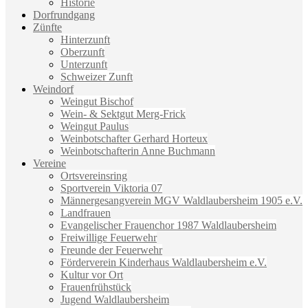
Historie
Dorfrundgang
Zünfte
Hinterzunft
Oberzunft
Unterzunft
Schweizer Zunft
Weindorf
Weingut Bischof
Wein- & Sektgut Merg-Frick
Weingut Paulus
Weinbotschafter Gerhard Horteux
Weinbotschafterin Anne Buchmann
Vereine
Ortsvereinsring
Sportverein Viktoria 07
Männergesangverein MGV Waldlaubersheim 1905 e.V.
Landfrauen
Evangelischer Frauenchor 1987 Waldlaubersheim
Freiwillige Feuerwehr
Freunde der Feuerwehr
Förderverein Kinderhaus Waldlaubersheim e.V.
Kultur vor Ort
Frauenfrühstück
Jugend Waldlaubersheim