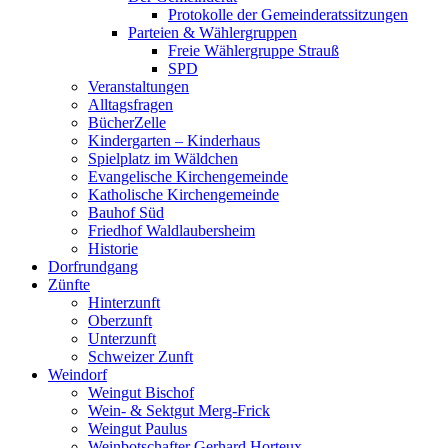
Protokolle der Gemeinderatssitzungen
Parteien & Wählergruppen
Freie Wählergruppe Strauß
SPD
Veranstaltungen
Alltagsfragen
BücherZelle
Kindergarten – Kinderhaus
Spielplatz im Wäldchen
Evangelische Kirchengemeinde
Katholische Kirchengemeinde
Bauhof Süd
Friedhof Waldlaubersheim
Historie
Dorfrundgang
Zünfte
Hinterzunft
Oberzunft
Unterzunft
Schweizer Zunft
Weindorf
Weingut Bischof
Wein- & Sektgut Merg-Frick
Weingut Paulus
Weinbotschafter Gerhard Horteux