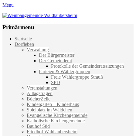
Menu
Weinbaugemeinde Waldlaubersheim
Einfach schön leben
Primärmenu
Weiter
Startseite
zum
Dorfleben
Inhalt
Verwaltung
Der Bürgermeister
Der Gemeinderat
Protokolle der Gemeinderatssitzungen
Parteien & Wählergruppen
Freie Wählergruppe Strauß
SPD
Veranstaltungen
Alltagsfragen
BücherZelle
Kindergarten – Kinderhaus
Spielplatz im Wäldchen
Evangelische Kirchengemeinde
Katholische Kirchengemeinde
Bauhof Süd
Friedhof Waldlaubersheim