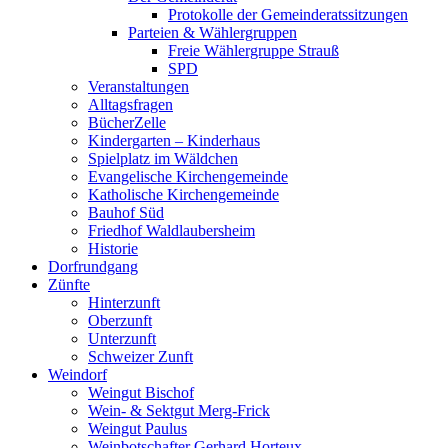
Protokolle der Gemeinderatssitzungen
Parteien & Wählergruppen
Freie Wählergruppe Strauß
SPD
Veranstaltungen
Alltagsfragen
BücherZelle
Kindergarten – Kinderhaus
Spielplatz im Wäldchen
Evangelische Kirchengemeinde
Katholische Kirchengemeinde
Bauhof Süd
Friedhof Waldlaubersheim
Historie
Dorfrundgang
Zünfte
Hinterzunft
Oberzunft
Unterzunft
Schweizer Zunft
Weindorf
Weingut Bischof
Wein- & Sektgut Merg-Frick
Weingut Paulus
Weinbotschafter Gerhard Horteux