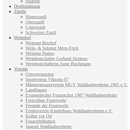
Historie
Dorfrundgang
Zünfte
Hinterzunft
Oberzunft
Unterzunft
Schweizer Zunft
Weindorf
Weingut Bischof
Wein- & Sektgut Merg-Frick
Weingut Paulus
Weinbotschafter Gerhard Horteux
Weinbotschafterin Anne Buchmann
Vereine
Ortsvereinsring
Sportverein Viktoria 07
Männergesangverein MGV Waldlaubersheim 1905 e.V.
Landfrauen
Evangelischer Frauenchor 1987 Waldlaubersheim
Freiwillige Feuerwehr
Freunde der Feuerwehr
Förderverein Kinderhaus Waldlaubersheim e.V.
Kultur vor Ort
Frauenfrühstück
Jugend Waldlaubersheim