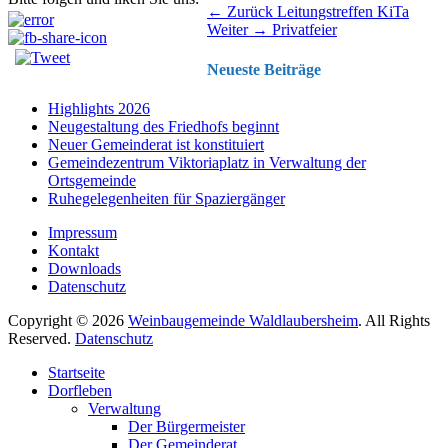
Beitragsnavigation
Vorhergehender
← Zurück
Leitungstreffen KiTa
Nächster
Beitrag:
Weiter →
Privatfeier
Beitrag:
Neueste Beiträge
Highlights 2026
Neugestaltung des Friedhofs beginnt
Neuer Gemeinderat ist konstituiert
Gemeindezentrum Viktoriaplatz in Verwaltung der
Ortsgemeinde
Ruhegelegenheiten für Spaziergänger
Impressum
Kontakt
Downloads
Datenschutz
Copyright © 2026
Weinbaugemeinde Waldlaubersheim
. All Rights
Reserved.
Datenschutz
Nach
Startseite
oben
Dorfleben
scrollen
Verwaltung
Der Bürgermeister
Der Gemeinderat