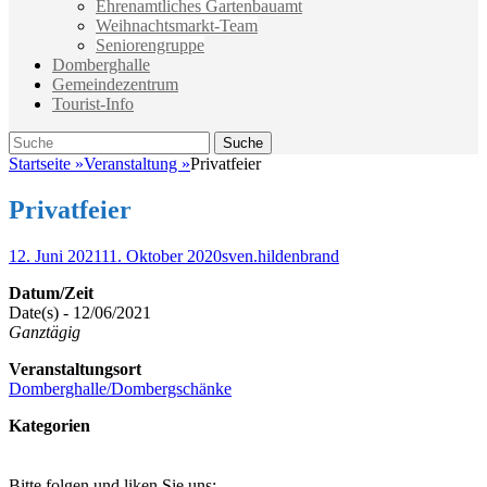
Ehrenamtliches Gartenbauamt
Weihnachtsmarkt-Team
Seniorengruppe
Domberghalle
Gemeindezentrum
Tourist-Info
Suche
Suche
nach:
Startseite
»
Veranstaltung
»
Privatfeier
Privatfeier
Veröffentlicht
Autor
12. Juni 2021
11. Oktober 2020
sven.hildenbrand
am
Datum/Zeit
Date(s) - 12/06/2021
Ganztägig
Veranstaltungsort
Domberghalle/Dombergschänke
Kategorien
Bitte folgen und liken Sie uns: