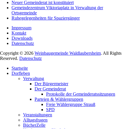
Neuer Gemeinderat ist konstituiert
Gemeindezentrum Viktoriaplatz in Verwaltung der
Ortsgemeinde
Ruhegelegenheiten für Spaziergänger
Impressum
Kontakt
Downloads
Datenschutz
Copyright © 2026
Weinbaugemeinde Waldlaubersheim
. All Rights
Reserved.
Datenschutz
Nach
Startseite
oben
Dorfleben
scrollen
Verwaltung
Der Bürgermeister
Der Gemeinderat
Protokolle der Gemeinderatssitzungen
Parteien & Wählergruppen
Freie Wählergruppe Strauß
SPD
Veranstaltungen
Alltagsfragen
BücherZelle