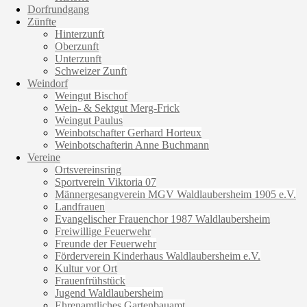
Dorfrundgang
Zünfte
Hinterzunft
Oberzunft
Unterzunft
Schweizer Zunft
Weindorf
Weingut Bischof
Wein- & Sektgut Merg-Frick
Weingut Paulus
Weinbotschafter Gerhard Horteux
Weinbotschafterin Anne Buchmann
Vereine
Ortsvereinsring
Sportverein Viktoria 07
Männergesangverein MGV Waldlaubersheim 1905 e.V.
Landfrauen
Evangelischer Frauenchor 1987 Waldlaubersheim
Freiwillige Feuerwehr
Freunde der Feuerwehr
Förderverein Kinderhaus Waldlaubersheim e.V.
Kultur vor Ort
Frauenfrühstück
Jugend Waldlaubersheim
Ehrenamtliches Gartenbauamt