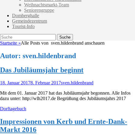
Weihnachtsmarkt-Team
Seniorengruppe
Domberghalle
Gemeindezentrum
Tourist-Info
Suche
Suche
nach:
Startseite
»
Alle Posts von
sven.hildenbrand anschauen
Autor:
sven.hildenbrand
Das Jubiläumsjahr beginnt
Veröffentlicht
Autor
18. Januar 2017
8. Februar 2017
sven.hildenbrand
am
Mit dem 01. Januar 2017 hat das Jubiläumsjahr begonnen. Alle Infos
dazu unter: http://wlh2017.de Begrüßung des Jubiläumsjahrs 2017
Kategorien
Dorftagebuch
Impressionen von Kerb und Ernte-Dank-
Markt 2016