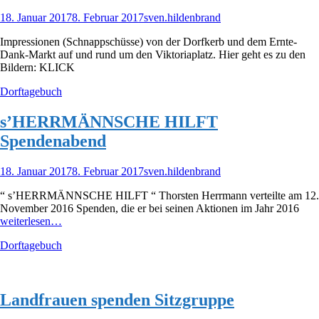
Veröffentlicht
Autor
18. Januar 2017
8. Februar 2017
sven.hildenbrand
am
Impressionen (Schnappschüsse) von der Dorfkerb und dem Ernte-
Dank-Markt auf und rund um den Viktoriaplatz. Hier geht es zu den
Bildern: KLICK
Kategorien
Dorftagebuch
s’HERRMÄNNSCHE HILFT
Spendenabend
Veröffentlicht
Autor
18. Januar 2017
8. Februar 2017
sven.hildenbrand
am
“ s’HERRMÄNNSCHE HILFT “ Thorsten Herrmann verteilte am 12.
November 2016 Spenden, die er bei seinen Aktionen im Jahr 2016
weiterlesen…
Kategorien
Dorftagebuch
Landfrauen spenden Sitzgruppe