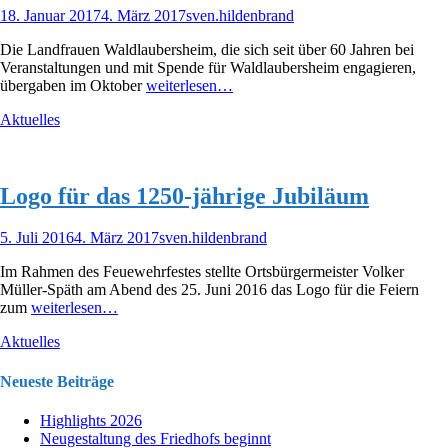
Veröffentlicht
Autor
18. Januar 2017
4. März 2017
sven.hildenbrand
am
Die Landfrauen Waldlaubersheim, die sich seit über 60 Jahren bei
Veranstaltungen und mit Spende für Waldlaubersheim engagieren,
übergaben im Oktober
weiterlesen…
Kategorien
Aktuelles
Logo für das 1250-jährige Jubiläum
Veröffentlicht
Autor
5. Juli 2016
4. März 2017
sven.hildenbrand
am
Im Rahmen des Feuewehrfestes stellte Ortsbürgermeister Volker
Müller-Späth am Abend des 25. Juni 2016 das Logo für die Feiern
zum
weiterlesen…
Kategorien
Aktuelles
Neueste Beiträge
Highlights 2026
Neugestaltung des Friedhofs beginnt