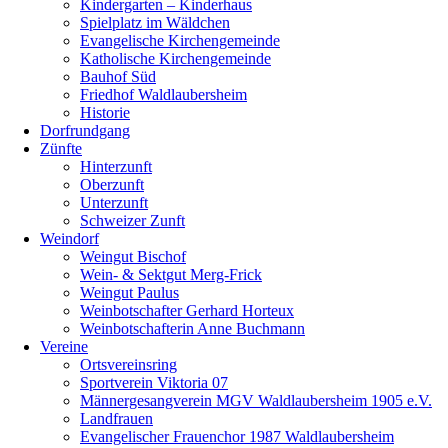
Kindergarten – Kinderhaus
Spielplatz im Wäldchen
Evangelische Kirchengemeinde
Katholische Kirchengemeinde
Bauhof Süd
Friedhof Waldlaubersheim
Historie
Dorfrundgang
Zünfte
Hinterzunft
Oberzunft
Unterzunft
Schweizer Zunft
Weindorf
Weingut Bischof
Wein- & Sektgut Merg-Frick
Weingut Paulus
Weinbotschafter Gerhard Horteux
Weinbotschafterin Anne Buchmann
Vereine
Ortsvereinsring
Sportverein Viktoria 07
Männergesangverein MGV Waldlaubersheim 1905 e.V.
Landfrauen
Evangelischer Frauenchor 1987 Waldlaubersheim