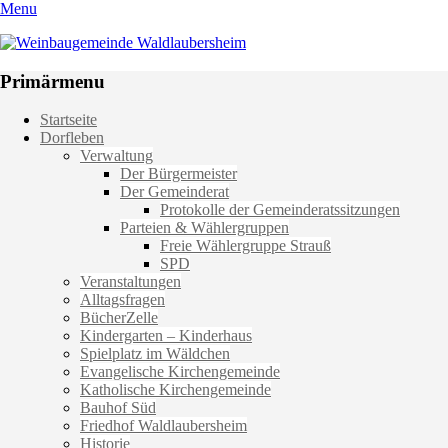
Menu
Weinbaugemeinde Waldlaubersheim
Einfach schön leben
Primärmenu
Weiter
Startseite
zum
Dorfleben
Inhalt
Verwaltung
Der Bürgermeister
Der Gemeinderat
Protokolle der Gemeinderatssitzungen
Parteien & Wählergruppen
Freie Wählergruppe Strauß
SPD
Veranstaltungen
Alltagsfragen
BücherZelle
Kindergarten – Kinderhaus
Spielplatz im Wäldchen
Evangelische Kirchengemeinde
Katholische Kirchengemeinde
Bauhof Süd
Friedhof Waldlaubersheim
Historie