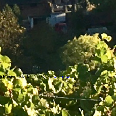
 an Bürgermeister Michael Cyfka.
weiterlesen…