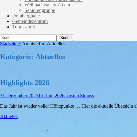
Weihnachtsmarkt-Team
Seniorengruppe
Domberghalle
Gemeindezentrum
Tourist-Info
Suche
Suche
nach:
Startseite
»
Archive für
Aktuelles
Kategorie:
Aktuelles
Highlights 2026
Veröffentlicht
Autor
31. Dezember 2025
15. Juni 2026
Torsten Strauss
am
Das Jahr ist wieder voller Höhepunkte … Hier die aktuelle Übersicht 
Kategorien
Aktuelles