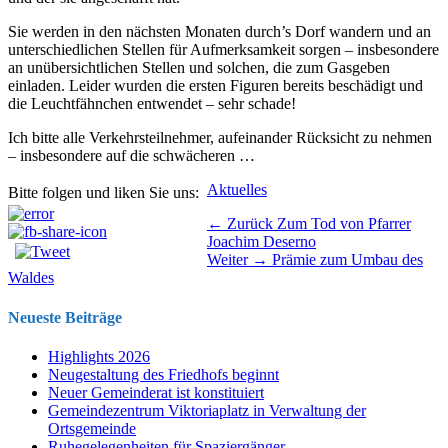
Sie werden in den nächsten Monaten durch’s Dorf wandern und an
unterschiedlichen Stellen für Aufmerksamkeit sorgen – insbesondere
an unübersichtlichen Stellen und solchen, die zum Gasgeben
einladen. Leider wurden die ersten Figuren bereits beschädigt und
die Leuchtfähnchen entwendet – sehr schade!
Ich bitte alle Verkehrsteilnehmer, aufeinander Rücksicht zu nehmen
– insbesondere auf die schwächeren …
Kategorien
Aktuelles
Bitte folgen und liken Sie uns:
Beitragsnavigation
Vorhergehender
← Zurück
Zum Tod von Pfarrer
Beitrag:
Joachim Deserno
Nächster
Weiter →
Prämie zum Umbau des
Beitrag:
Waldes
Neueste Beiträge
Highlights 2026
Neugestaltung des Friedhofs beginnt
Neuer Gemeinderat ist konstituiert
Gemeindezentrum Viktoriaplatz in Verwaltung der
Ortsgemeinde
Ruhegelegenheiten für Spaziergänger