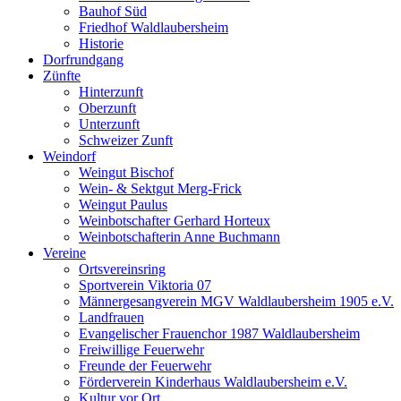
Bauhof Süd
Friedhof Waldlaubersheim
Historie
Dorfrundgang
Zünfte
Hinterzunft
Oberzunft
Unterzunft
Schweizer Zunft
Weindorf
Weingut Bischof
Wein- & Sektgut Merg-Frick
Weingut Paulus
Weinbotschafter Gerhard Horteux
Weinbotschafterin Anne Buchmann
Vereine
Ortsvereinsring
Sportverein Viktoria 07
Männergesangverein MGV Waldlaubersheim 1905 e.V.
Landfrauen
Evangelischer Frauenchor 1987 Waldlaubersheim
Freiwillige Feuerwehr
Freunde der Feuerwehr
Förderverein Kinderhaus Waldlaubersheim e.V.
Kultur vor Ort