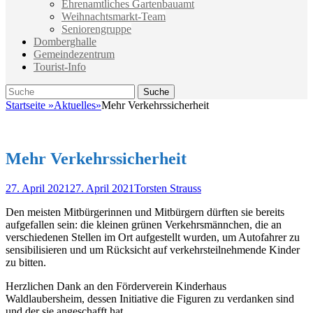
Ehrenamtliches Gartenbauamt
Weihnachtsmarkt-Team
Seniorengruppe
Domberghalle
Gemeindezentrum
Tourist-Info
Suche
Suche
nach:
Startseite
»
Aktuelles
»
Mehr Verkehrssicherheit
Mehr Verkehrssicherheit
Veröffentlicht
Autor
27. April 2021
27. April 2021
Torsten Strauss
am
Den meisten Mitbürgerinnen und Mitbürgern dürften sie bereits
aufgefallen sein: die kleinen grünen Verkehrsmännchen, die an
verschiedenen Stellen im Ort aufgestellt wurden, um Autofahrer zu
sensibilisieren und um Rücksicht auf verkehrsteilnehmende Kinder
zu bitten.
Herzlichen Dank an den Förderverein Kinderhaus
Waldlaubersheim, dessen Initiative die Figuren zu verdanken sind
und der sie angeschafft hat.