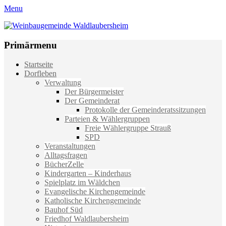
Menu
Weinbaugemeinde Waldlaubersheim
Einfach schön leben
Primärmenu
Weiter
Startseite
zum
Dorfleben
Inhalt
Verwaltung
Der Bürgermeister
Der Gemeinderat
Protokolle der Gemeinderatssitzungen
Parteien & Wählergruppen
Freie Wählergruppe Strauß
SPD
Veranstaltungen
Alltagsfragen
BücherZelle
Kindergarten – Kinderhaus
Spielplatz im Wäldchen
Evangelische Kirchengemeinde
Katholische Kirchengemeinde
Bauhof Süd
Friedhof Waldlaubersheim