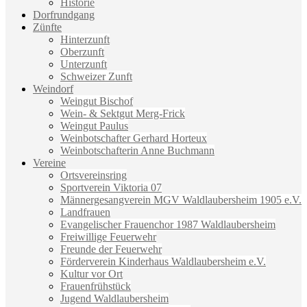
Historie
Dorfrundgang
Zünfte
Hinterzunft
Oberzunft
Unterzunft
Schweizer Zunft
Weindorf
Weingut Bischof
Wein- & Sektgut Merg-Frick
Weingut Paulus
Weinbotschafter Gerhard Horteux
Weinbotschafterin Anne Buchmann
Vereine
Ortsvereinsring
Sportverein Viktoria 07
Männergesangverein MGV Waldlaubersheim 1905 e.V.
Landfrauen
Evangelischer Frauenchor 1987 Waldlaubersheim
Freiwillige Feuerwehr
Freunde der Feuerwehr
Förderverein Kinderhaus Waldlaubersheim e.V.
Kultur vor Ort
Frauenfrühstück
Jugend Waldlaubersheim