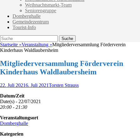
Weihnachtsmarkt-Team
Seniorengruppe
Domberghalle
Gemeindezentrum
Tourist-Info
Suche
Suche
nach:
Startseite
»
Veranstaltung
»
Mitgliederversammlung Förderverein
Kinderhaus Waldlaubersheim
Mitgliederversammlung Förderverein
Kinderhaus Waldlaubersheim
Veröffentlicht
Autor
22. Juli 2021
6. Juli 2021
Torsten Strauss
am
Datum/Zeit
Date(s) - 22/07/2021
20:00 - 21:30
Veranstaltungsort
Domberghalle
Kategorien