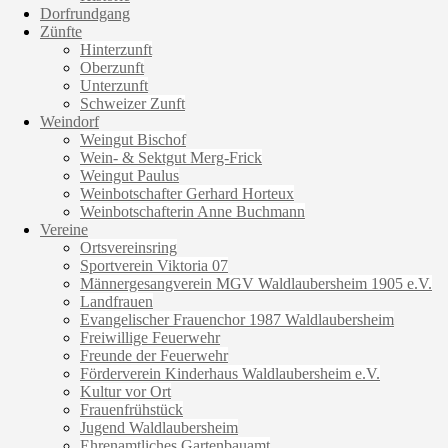
Dorfrundgang
Zünfte
Hinterzunft
Oberzunft
Unterzunft
Schweizer Zunft
Weindorf
Weingut Bischof
Wein- & Sektgut Merg-Frick
Weingut Paulus
Weinbotschafter Gerhard Horteux
Weinbotschafterin Anne Buchmann
Vereine
Ortsvereinsring
Sportverein Viktoria 07
Männergesangverein MGV Waldlaubersheim 1905 e.V.
Landfrauen
Evangelischer Frauenchor 1987 Waldlaubersheim
Freiwillige Feuerwehr
Freunde der Feuerwehr
Förderverein Kinderhaus Waldlaubersheim e.V.
Kultur vor Ort
Frauenfrühstück
Jugend Waldlaubersheim
Ehrenamtliches Gartenbauamt