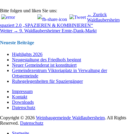
Bitte folgen und liken Sie uns:
Beitragsnavigation
Vorhergehend
← Zurück
Beitrag:
Waldlaubersheim
spaziert 2.0 „SPAZIEREN & KOMBINIEREN“
Nächster
Weiter →
9. Waldlaubersheimer Ernte-Dank-Markt
Beitrag:
Neueste Beiträge
Highlights 2026
Neugestaltung des Friedhofs beginnt
Neuer Gemeinderat ist konstituiert
Gemeindezentrum Viktoriaplatz in Verwaltung der
Ortsgemeinde
Ruhegelegenheiten für Spaziergänger
Impressum
Kontakt
Downloads
Datenschutz
Copyright © 2026
Weinbaugemeinde Waldlaubersheim
. All Rights
Reserved.
Datenschutz
Nach
Startseite
oben