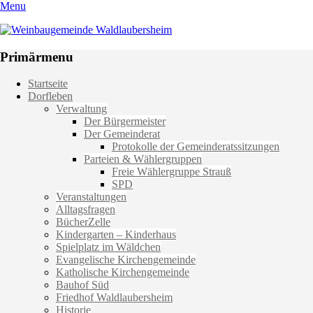
Menu
Weinbaugemeinde Waldlaubersheim
Einfach schön leben
Primärmenu
Weiter
Startseite
zum
Dorfleben
Inhalt
Verwaltung
Der Bürgermeister
Der Gemeinderat
Protokolle der Gemeinderatssitzungen
Parteien & Wählergruppen
Freie Wählergruppe Strauß
SPD
Veranstaltungen
Alltagsfragen
BücherZelle
Kindergarten – Kinderhaus
Spielplatz im Wäldchen
Evangelische Kirchengemeinde
Katholische Kirchengemeinde
Bauhof Süd
Friedhof Waldlaubersheim
Historie