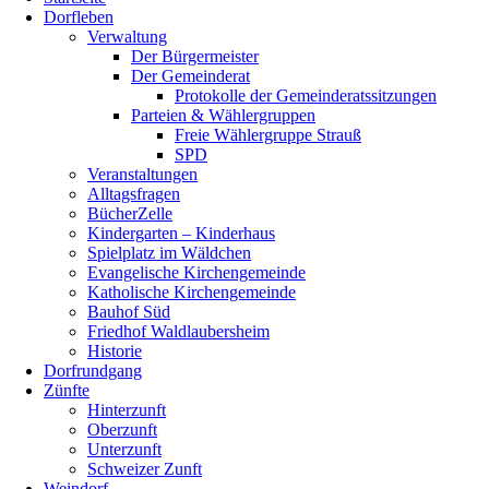
Dorfleben
scrollen
Verwaltung
Der Bürgermeister
Der Gemeinderat
Protokolle der Gemeinderatssitzungen
Parteien & Wählergruppen
Freie Wählergruppe Strauß
SPD
Veranstaltungen
Alltagsfragen
BücherZelle
Kindergarten – Kinderhaus
Spielplatz im Wäldchen
Evangelische Kirchengemeinde
Katholische Kirchengemeinde
Bauhof Süd
Friedhof Waldlaubersheim
Historie
Dorfrundgang
Zünfte
Hinterzunft
Oberzunft
Unterzunft
Schweizer Zunft
Weindorf