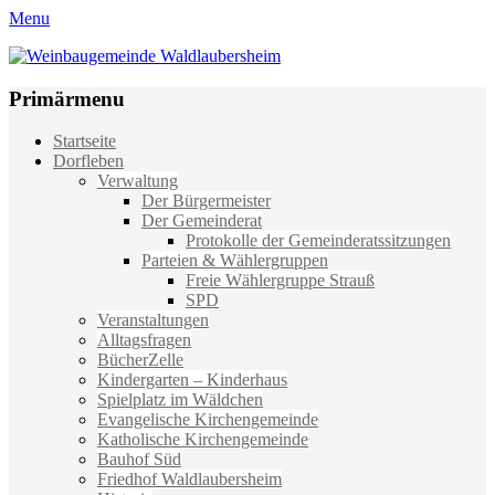
Menu
Weinbaugemeinde Waldlaubersheim
Einfach schön leben
Primärmenu
Weiter
Startseite
zum
Dorfleben
Inhalt
Verwaltung
Der Bürgermeister
Der Gemeinderat
Protokolle der Gemeinderatssitzungen
Parteien & Wählergruppen
Freie Wählergruppe Strauß
SPD
Veranstaltungen
Alltagsfragen
BücherZelle
Kindergarten – Kinderhaus
Spielplatz im Wäldchen
Evangelische Kirchengemeinde
Katholische Kirchengemeinde
Bauhof Süd
Friedhof Waldlaubersheim