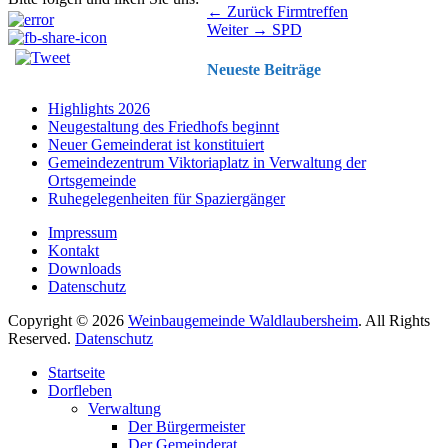
Beitragsnavigation
Vorhergehender
← Zurück
Firmtreffen
Nächster
Beitrag:
Weiter →
SPD
Beitrag:
Neueste Beiträge
Highlights 2026
Neugestaltung des Friedhofs beginnt
Neuer Gemeinderat ist konstituiert
Gemeindezentrum Viktoriaplatz in Verwaltung der
Ortsgemeinde
Ruhegelegenheiten für Spaziergänger
Impressum
Kontakt
Downloads
Datenschutz
Copyright © 2026
Weinbaugemeinde Waldlaubersheim
. All Rights
Reserved.
Datenschutz
Nach
Startseite
oben
Dorfleben
scrollen
Verwaltung
Der Bürgermeister
Der Gemeinderat