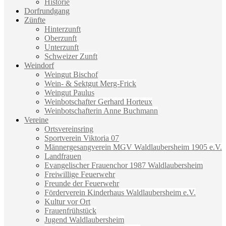
Historie
Dorfrundgang
Zünfte
Hinterzunft
Oberzunft
Unterzunft
Schweizer Zunft
Weindorf
Weingut Bischof
Wein- & Sektgut Merg-Frick
Weingut Paulus
Weinbotschafter Gerhard Horteux
Weinbotschafterin Anne Buchmann
Vereine
Ortsvereinsring
Sportverein Viktoria 07
Männergesangverein MGV Waldlaubersheim 1905 e.V.
Landfrauen
Evangelischer Frauenchor 1987 Waldlaubersheim
Freiwillige Feuerwehr
Freunde der Feuerwehr
Förderverein Kinderhaus Waldlaubersheim e.V.
Kultur vor Ort
Frauenfrühstück
Jugend Waldlaubersheim