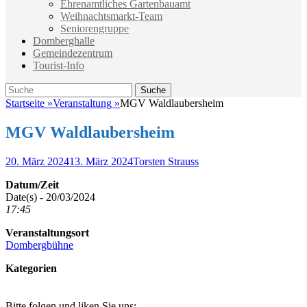
Ehrenamtliches Gartenbauamt
Weihnachtsmarkt-Team
Seniorengruppe
Domberghalle
Gemeindezentrum
Tourist-Info
Suche
Suche
nach:
Startseite
»
Veranstaltung
»
MGV Waldlaubersheim
MGV Waldlaubersheim
Veröffentlicht
Autor
20. März 2024
13. März 2024
Torsten Strauss
am
Datum/Zeit
Date(s) - 20/03/2024
17:45
Veranstaltungsort
Dombergbühne
Kategorien
Bitte folgen und liken Sie uns: