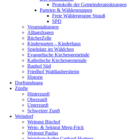
Protokolle der Gemeinderatssitzungen
Parteien & Wählergruppen
Freie Wählergruppe Strauß
SPD
Veranstaltungen
Alltagsfragen
BücherZelle
Kindergarten – Kinderhaus
Spielplatz im Wäldchen
Evangelische Kirchengemeinde
Katholische Kirchengemeinde
Bauhof Süd
Friedhof Waldlaubersheim
Historie
Dorfrundgang
Zünfte
Hinterzunft
Oberzunft
Unterzunft
Schweizer Zunft
Weindorf
Weingut Bischof
Wein- & Sektgut Merg-Frick
Weingut Paulus
Weinbotschafter Gerhard Horteux