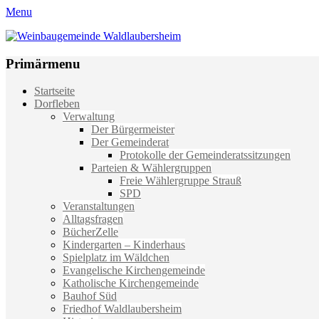
Menu
Weinbaugemeinde Waldlaubersheim
Einfach schön leben
Primärmenu
Weiter
Startseite
zum
Dorfleben
Inhalt
Verwaltung
Der Bürgermeister
Der Gemeinderat
Protokolle der Gemeinderatssitzungen
Parteien & Wählergruppen
Freie Wählergruppe Strauß
SPD
Veranstaltungen
Alltagsfragen
BücherZelle
Kindergarten – Kinderhaus
Spielplatz im Wäldchen
Evangelische Kirchengemeinde
Katholische Kirchengemeinde
Bauhof Süd
Friedhof Waldlaubersheim