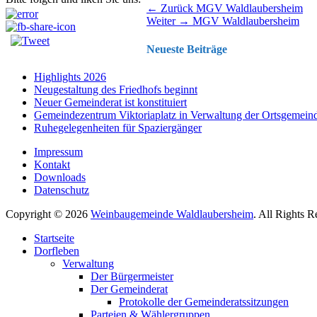
Beitragsnavigation
Vorhergehender
← Zurück
MGV Waldlaubersheim
Nächster
Beitrag:
Weiter →
MGV Waldlaubersheim
Beitrag:
Neueste Beiträge
Highlights 2026
Neugestaltung des Friedhofs beginnt
Neuer Gemeinderat ist konstituiert
Gemeindezentrum Viktoriaplatz in Verwaltung der Ortsgemein
Ruhegelegenheiten für Spaziergänger
Impressum
Kontakt
Downloads
Datenschutz
Copyright © 2026
Weinbaugemeinde Waldlaubersheim
. All Rights 
Nach
Startseite
oben
Dorfleben
scrollen
Verwaltung
Der Bürgermeister
Der Gemeinderat
Protokolle der Gemeinderatssitzungen
Parteien & Wählergruppen