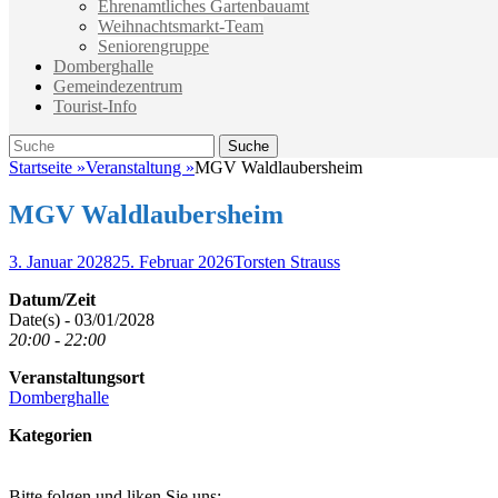
Ehrenamtliches Gartenbauamt
Weihnachtsmarkt-Team
Seniorengruppe
Domberghalle
Gemeindezentrum
Tourist-Info
Suche
Suche
nach:
Startseite
»
Veranstaltung
»
MGV Waldlaubersheim
MGV Waldlaubersheim
Veröffentlicht
Autor
3. Januar 2028
25. Februar 2026
Torsten Strauss
am
Datum/Zeit
Date(s) - 03/01/2028
20:00 - 22:00
Veranstaltungsort
Domberghalle
Kategorien
Bitte folgen und liken Sie uns: