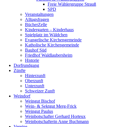
Freie Wählergruppe Strauß
SPD
Veranstaltungen
Alltagsfragen
BücherZelle
Kindergarten – Kinderhaus
Spielplatz im Wäldchen
Evangelische Kirchengemeinde
Katholische Kirchengemeinde
Bauhof Süd
Friedhof Waldlaubersheim
Historie
Dorfrundgang
Zünfte
Hinterzunft
Oberzunft
Unterzunft
Schweizer Zunft
Weindorf
Weingut Bischof
Wein- & Sektgut Merg-Frick
Weingut Paulus
Weinbotschafter Gerhard Horteux
Weinbotschafterin Anne Buchmann
Vereine