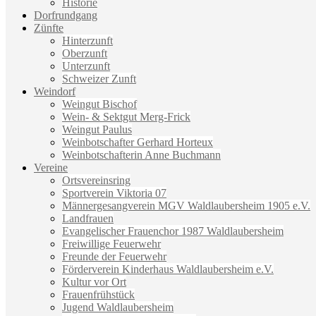
Historie
Dorfrundgang
Zünfte
Hinterzunft
Oberzunft
Unterzunft
Schweizer Zunft
Weindorf
Weingut Bischof
Wein- & Sektgut Merg-Frick
Weingut Paulus
Weinbotschafter Gerhard Horteux
Weinbotschafterin Anne Buchmann
Vereine
Ortsvereinsring
Sportverein Viktoria 07
Männergesangverein MGV Waldlaubersheim 1905 e.V.
Landfrauen
Evangelischer Frauenchor 1987 Waldlaubersheim
Freiwillige Feuerwehr
Freunde der Feuerwehr
Förderverein Kinderhaus Waldlaubersheim e.V.
Kultur vor Ort
Frauenfrühstück
Jugend Waldlaubersheim