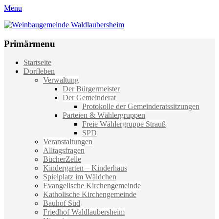
Menu
Weinbaugemeinde Waldlaubersheim
Einfach schön leben
Primärmenu
Weiter
Startseite
zum
Dorfleben
Inhalt
Verwaltung
Der Bürgermeister
Der Gemeinderat
Protokolle der Gemeinderatssitzungen
Parteien & Wählergruppen
Freie Wählergruppe Strauß
SPD
Veranstaltungen
Alltagsfragen
BücherZelle
Kindergarten – Kinderhaus
Spielplatz im Wäldchen
Evangelische Kirchengemeinde
Katholische Kirchengemeinde
Bauhof Süd
Friedhof Waldlaubersheim