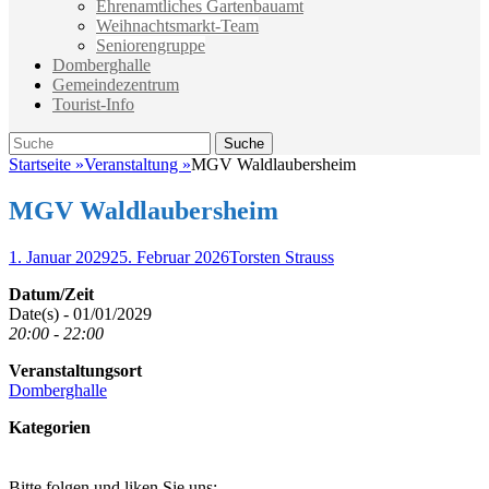
Ehrenamtliches Gartenbauamt
Weihnachtsmarkt-Team
Seniorengruppe
Domberghalle
Gemeindezentrum
Tourist-Info
Suche
Suche
nach:
Startseite
»
Veranstaltung
»
MGV Waldlaubersheim
MGV Waldlaubersheim
Veröffentlicht
Autor
1. Januar 2029
25. Februar 2026
Torsten Strauss
am
Datum/Zeit
Date(s) - 01/01/2029
20:00 - 22:00
Veranstaltungsort
Domberghalle
Kategorien
Bitte folgen und liken Sie uns: