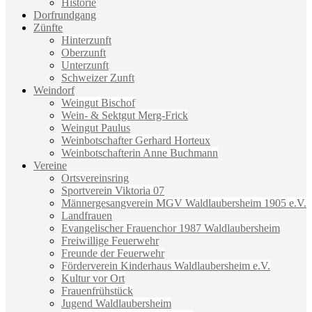
Historie
Dorfrundgang
Zünfte
Hinterzunft
Oberzunft
Unterzunft
Schweizer Zunft
Weindorf
Weingut Bischof
Wein- & Sektgut Merg-Frick
Weingut Paulus
Weinbotschafter Gerhard Horteux
Weinbotschafterin Anne Buchmann
Vereine
Ortsvereinsring
Sportverein Viktoria 07
Männergesangverein MGV Waldlaubersheim 1905 e.V.
Landfrauen
Evangelischer Frauenchor 1987 Waldlaubersheim
Freiwillige Feuerwehr
Freunde der Feuerwehr
Förderverein Kinderhaus Waldlaubersheim e.V.
Kultur vor Ort
Frauenfrühstück
Jugend Waldlaubersheim