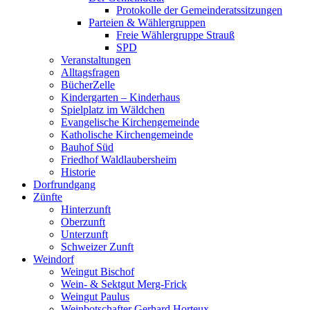
Protokolle der Gemeinderatssitzungen
Parteien & Wählergruppen
Freie Wählergruppe Strauß
SPD
Veranstaltungen
Alltagsfragen
BücherZelle
Kindergarten – Kinderhaus
Spielplatz im Wäldchen
Evangelische Kirchengemeinde
Katholische Kirchengemeinde
Bauhof Süd
Friedhof Waldlaubersheim
Historie
Dorfrundgang
Zünfte
Hinterzunft
Oberzunft
Unterzunft
Schweizer Zunft
Weindorf
Weingut Bischof
Wein- & Sektgut Merg-Frick
Weingut Paulus
Weinbotschafter Gerhard Horteux