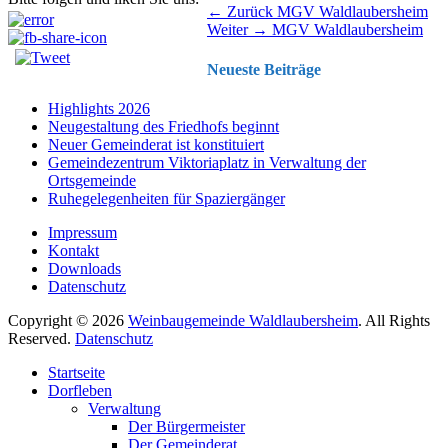
Beitragsnavigation
Vorhergehender
← Zurück
MGV Waldlaubersheim
Nächster
Beitrag:
Weiter →
MGV Waldlaubersheim
Beitrag:
Neueste Beiträge
Highlights 2026
Neugestaltung des Friedhofs beginnt
Neuer Gemeinderat ist konstituiert
Gemeindezentrum Viktoriaplatz in Verwaltung der
Ortsgemeinde
Ruhegelegenheiten für Spaziergänger
Impressum
Kontakt
Downloads
Datenschutz
Copyright © 2026
Weinbaugemeinde Waldlaubersheim
. All Rights
Reserved.
Datenschutz
Nach
Startseite
oben
Dorfleben
scrollen
Verwaltung
Der Bürgermeister
Der Gemeinderat